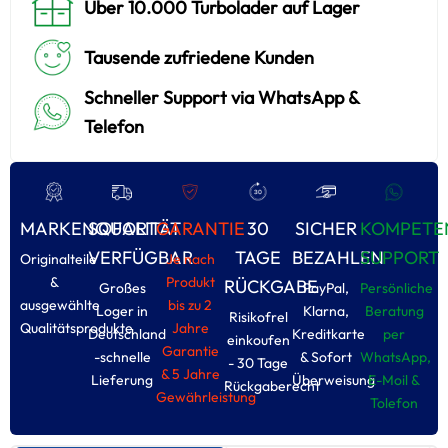
Über 10.000 Turbolader auf Lager
Tausende zufriedene Kunden
Schneller Support via WhatsApp &
Telefon
MARKENQUALITÄT
SOFORT
GARANTIE
30
SICHER
KOMPETE
VERFÜGBAR
TAGE
BEZAHLEN
SUPPORT
Originalteile
Je nach
&
Produkt
RÜCKGABE
Großes
PayPal,
Persönliche
ausgewählte
bis zu 2
Loger in
Klarna,
Beratung
Risikofrel
Qualitätsprodukte
Jahre
Deutschland
Kreditkarte
per
einkoufen
Garantie
-schnelle
& Sofort
WhatsApp,
- 30 Tage
& 5 Jahre
Lieferung
Überweisung
E-Moil &
Rückgaberecht
Gewährleistung
Tolefon