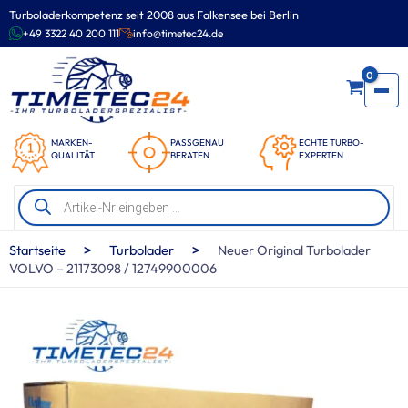
Zum
Turboladerkompetenz seit 2008 aus Falkensee bei Berlin
Inhalt
+49 3322 40 200 111
info@timetec24.de
springen
0
MARKEN-
PASSGENAU
ECHTE TURBO-
QUALITÄT
BERATEN
EXPERTEN
Products
search
>
>
Startseite
Turbolader
Neuer Original Turbolader
VOLVO – 21173098 / 12749900006