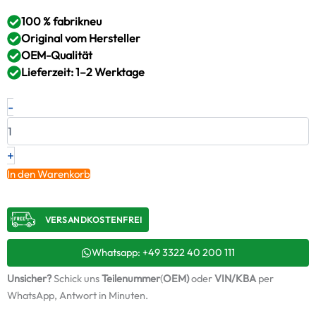
100 % fabrikneu
Original vom Hersteller
OEM-Qualität
Lieferzeit: 1–2 Werktage
Neuer
-
Original
Turbolader
VOLVO
–
+
21173098
In den Warenkorb
/
12749900006
Menge
VERSANDKOSTENFREI​
Whatsapp: +49 3322 40 200 111
Unsicher?
Schick uns
Teilenummer
(
OEM)
oder
VIN/KBA
per
WhatsApp, Antwort in Minuten.