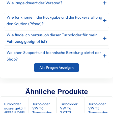
Wie lange dauert der Versand?
Wie funktioniert die Rückgabe und die Rückerstattung
der Kaution (Pfand)?
Wie finde ich heraus, ob dieser Turbolader für mein
Fahrzeug geeignet ist?
Welchen Support und technische Beratung bietet der
Shop?
Alle Fragen Anzeigen
Ähnliche Produkte
Turbolader
Turbolader
Turbolader
Turbolader
wassergekühlt
VW T6
VW T6
VW T5
NISSAN OPEL
Transporter
2.0TDI
Transporter