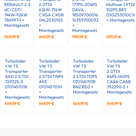
RENAULT 2.3
2.0TDI
177PS-204PS
Multivan 1.9TDI
dCi CDTi
62kW-75kW
DAVA
102PS BRS
74kW-92kW
CXGA CXGB
18509700016
03G253010CX
786997-1 +
04L253016S
16359700033
+ Montagesatz
Montagesatz
+
+
Montagesatz
Montagesatz
549,99
€
649,99
€
999,99
€
599,99
€
Turbolader
Turbolader
Turbolader
Turbolader
VW T5
VW T5
VW T5
VW T5
Transporter
Transporter
Transporter
2.0TDI
AXD 2.5 TDI
2.5TDI 174PS
2.5TDI 131PS
84PS-140PS
729325-3
AXE
070145701R
CAAA CAAB
070145701K
070145701H
BNZ BDZ +
792290-3 +
+
+
Montagesatz
Montagesatz
Montagesatz
Montagesatz
549,99
€
549,99
€
549,99
€
549,99
€