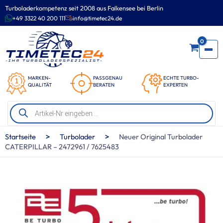
Zum
Turboladerkompetenz seit 2008 aus Falkensee bei Berlin
Inhalt
+49 3322 40 200 111
info@timetec24.de
springen
0
MARKEN-
PASSGENAU
ECHTE TURBO-
QUALITÄT
BERATEN
EXPERTEN
Products
search
>
>
Startseite
Turbolader
Neuer Original Turbolader
CATERPILLAR – 2472961 / 7625483