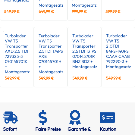
Montagesatz
Montagesatz
549,99
€
649,99
€
999,99
€
599,99
€
Turbolader
Turbolader
Turbolader
Turbolader
VW T5
VW T5
VW T5
VW T5
Transporter
Transporter
Transporter
2.0TDI
AXD 2.5 TDI
2.5TDI 174PS
2.5TDI 131PS
84PS-140PS
729325-3
AXE
070145701R
CAAA CAAB
070145701K
070145701H
BNZ BDZ +
792290-3 +
+
+
Montagesatz
Montagesatz
Montagesatz
Montagesatz
549,99
€
549,99
€
549,99
€
549,99
€
Sofort
Faire Preise
Garantie &
Kaution