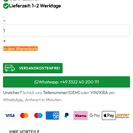
Lieferzeit: 1–2 Werktage
Neuer
-
Original
Turbolader
CATERPILLAR
–
+
2472961
In den Warenkorb
/
7625483
Menge
VERSANDKOSTENFREI​
Whatsapp: +49 3322 40 200 111
Unsicher?
Schick uns
Teilenummer
(
OEM)
oder
VIN/KBA
per
WhatsApp, Antwort in Minuten.
IHRE VORTEILE