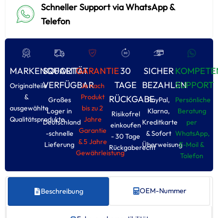
Schneller Support via WhatsApp &
Telefon
MARKENQUALITÄT
SOFORT
GARANTIE
30
SICHER
KOMPETE
VERFÜGBAR
TAGE
BEZAHLEN
SUPPORT
Originalteile
Je nach
&
Produkt
RÜCKGABE
Großes
PayPal,
Persönliche
ausgewählte
bis zu 2
Loger in
Klarna,
Beratung
Risikofrel
Qualitätsprodukte
Jahre
Deutschland
Kreditkarte
per
einkoufen
Garantie
-schnelle
& Sofort
WhatsApp,
- 30 Tage
& 5 Jahre
Lieferung
Überweisung
E-Moil &
Rückgaberecht
Gewährleistung
Tolefon
OEM-Nummer
Beschreibung