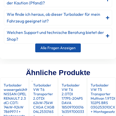
der Kaution (Pfand)?
Wie finde ich heraus, ob dieser Turbolader für mein
Fahrzeug geeignet ist?
Welchen Support und technische Beratung bietet der
Shop?
Alle Fragen Anzeigen
Ähnliche Produkte
Turbolader
Turbolader
Turbolader
Turbolader
wassergekühlt
VW T6
VW T6
VW T5
NISSAN OPEL
Transporter
2.0TDI
Transporter
RENAULT 2.3
2.0TDI
177PS-204PS
Multivan 1.9TDI
dCi CDTi
62kW-75kW
DAVA
102PS BRS
74kW-92kW
CXGA CXGB
18509700016
03G253010CX
786997-1 +
04L253016S
16359700033
+ Montagesatz
Montagesatz
+
+