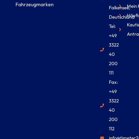
Fahrzeugmarken
Mein 
Falkensee,
Häufi
Deutschland
Kauti
Tel:
Antra
+49
3322
40
200
111
Fax:
+49
3322
40
200
112
info@timetec2