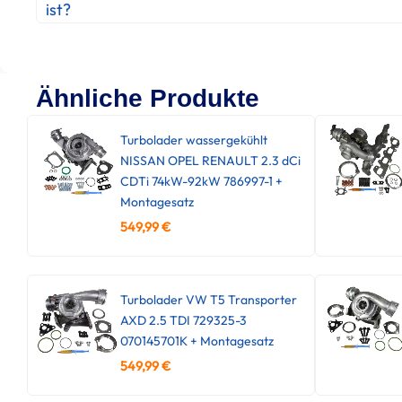
ist?
Ähnliche Produkte
Turbolader wassergekühlt
NISSAN OPEL RENAULT 2.3 dCi
CDTi 74kW-92kW 786997-1 +
Montagesatz
549,99
€
Turbolader VW T5 Transporter
AXD 2.5 TDI 729325-3
070145701K + Montagesatz
549,99
€