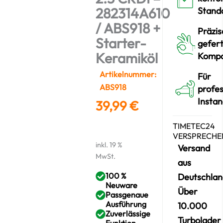
282314A610
Stand
/ ABS918 +
Präzis
Starter-
gefert
Keramiköl
Komp
Artikelnummer:
Für
ABS918
profes
Insta
39,99
€
TIMETEC24
VERSPRECHE
inkl. 19 %
Versand
MwSt.
aus
100 %
Deutschlan
Neuware
Über
Passgenaue
Ausführung
10.000
Zuverlässige
Turbolader
Funktion