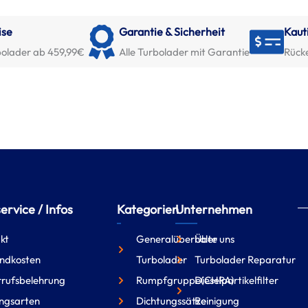
ise
Garantie & Sicherheit
Kaut
olader ab 459,99€
Alle Turbolader mit Garantie
Rück
rvice / Infos
Kategorien
Unternehmen
kt
Generalüberholte
Über uns
ndkosten
Turbolader
Turbolader Reparatur
rufsbelehrung
Rumpfgruppe(CHRA)
Dieselpartikelfilter
ngsarten
Dichtungssätze
Reinigung