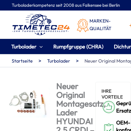
Zum
Turboladerkompetenz seit 2008 aus Falkensee bei Berlin
Inhalt
springen
MARKEN-
QUALITÄT
Turbolader
Rumpfgruppe (CHRA)
Dichtu
>
>
Startseite
Turbolader
Neuer Original Monta
Neuer
IHRE
Original
VORTEILE
Montagesatz,
Geprü
Lader
Ersatz
HYUNDAI
OEM-
2.5 CRDI –
konfo