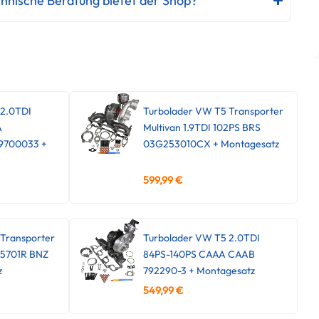
hnische Beratung bietet der Shop?
 2.0TDI
Turbolader VW T5 Transporter
A
Multivan 1.9TDI 102PS BRS
9700033 +
03G253010CX + Montagesatz
599,99
€
Transporter
Turbolader VW T5 2.0TDI
45701R BNZ
84PS-140PS CAAA CAAB
z
792290-3 + Montagesatz
549,99
€