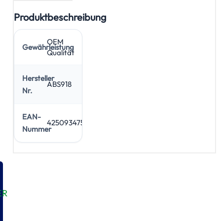
Produktbeschreibung
OEM
Gewährleistung
Qualität
Hersteller
ABS918
Nr.
EAN-
4250934758522
Nummer
ER