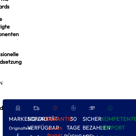
ards
e
igte
onenten
sionelle
ndsetzung
N
d
MARKENQUALITÄT
SOFORT
GARANTIE
30
SICHER
KOMPETENT
VERFÜGBAR
TAGE
BEZAHLEN
SUPPORT
Originalteile
Je nach
&
Produkt