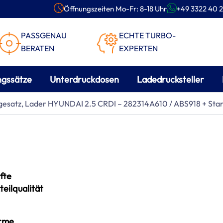
Öffnungszeiten Mo-Fr: 8-18 Uhr
+49 3322 40 2
PASSGENAU
ECHTE TURBO-
BERATEN
EXPERTEN
ngssätze
Unterdruckdosen
Ladedrucksteller
gesatz, Lader HYUNDAI 2.5 CRDI – 282314A610 / ABS918 + Sta
fte
teilqualität
rme