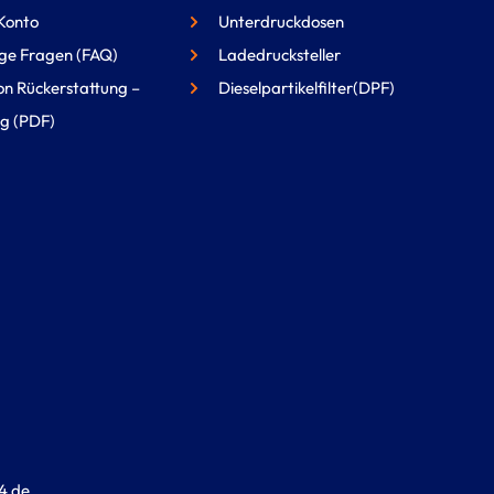
Konto
Unterdruckdosen
ge Fragen (FAQ)
Ladedrucksteller
on Rückerstattung –
Dieselpartikelfilter(DPF)
g (PDF)
4.de