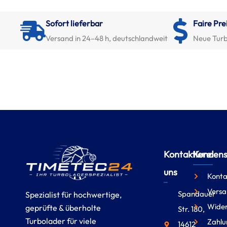
Sofort lieferbar
Faire Pre
Versand in 24–48 h, deutschlandweit
Neue Turb
Kontaktiere
Kundense
uns
Konta
Versa
Spandauer
Spezialist für hochwertige,
Wider
geprüfte & überholte
Str. 180,
Turbolader für viele
Zahlu
14612