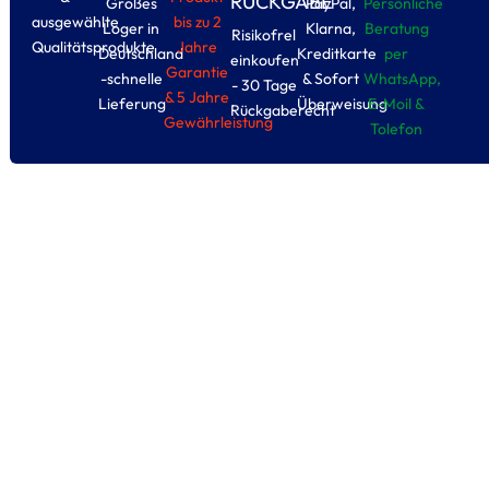
RÜCKGABE
Großes
PayPal,
Persönliche
ausgewählte
bis zu 2
Loger in
Klarna,
Beratung
Risikofrel
Qualitätsprodukte
Jahre
Deutschland
Kreditkarte
per
einkoufen
Garantie
-schnelle
& Sofort
WhatsApp,
- 30 Tage
& 5 Jahre
Lieferung
Überweisung
E-Moil &
Rückgaberecht
Gewährleistung
Tolefon