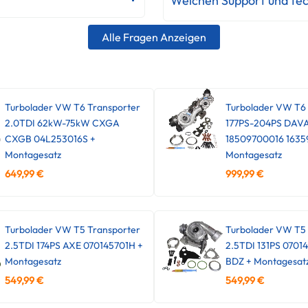
Welchen Support und tec
Alle Fragen Anzeigen
Turbolader VW T6 Transporter
Turbolader VW T6
2.0TDI 62kW-75kW CXGA
177PS-204PS DAV
CXGB 04L253016S +
18509700016 1635
Montagesatz
Montagesatz
649,99
€
999,99
€
Turbolader VW T5 Transporter
Turbolader VW T5 
2.5TDI 174PS AXE 070145701H +
2.5TDI 131PS 0701
Montagesatz
BDZ + Montagesat
549,99
€
549,99
€