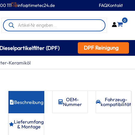
00 111
info@timetec24.de
FAQ
Kontakt
Products
0
search
DPF Reinigung
Dieselpartikelfilter (DPF)
rter-Keramiköl
OEM-
Fahrzeug­
Beschreibung
Nummer
kompatibilität
Lieferumfang
& Montage