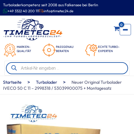
Zum
Turboladerkompetenz seit 2008 aus Falkensee bei Berlin
Inhalt
+49 3322 40 200 111
info@timetec24.de
springen
0
MARKEN-
PASSGENAU
ECHTE TURBO-
QUALITÄT
BERATEN
EXPERTEN
Products
search
>
>
Startseite
Turbolader
Neuer Original Turbolader
IVECO 50 C 11 – 2998318 / 53039900075 + Montagesatz