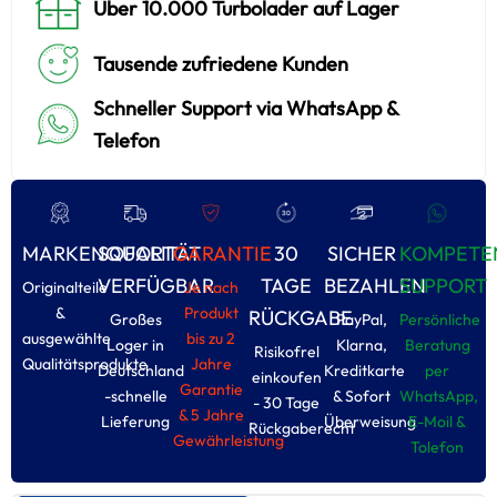
Über 10.000 Turbolader auf Lager
Tausende zufriedene Kunden
Schneller Support via WhatsApp &
Telefon
MARKENQUALITÄT
SOFORT
GARANTIE
30
SICHER
KOMPETE
VERFÜGBAR
TAGE
BEZAHLEN
SUPPORT
Originalteile
Je nach
&
Produkt
RÜCKGABE
Großes
PayPal,
Persönliche
ausgewählte
bis zu 2
Loger in
Klarna,
Beratung
Risikofrel
Qualitätsprodukte
Jahre
Deutschland
Kreditkarte
per
einkoufen
Garantie
-schnelle
& Sofort
WhatsApp,
- 30 Tage
& 5 Jahre
Lieferung
Überweisung
E-Moil &
Rückgaberecht
Gewährleistung
Tolefon