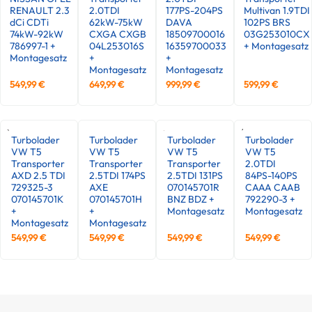
RENAULT 2.3
2.0TDI
177PS-204PS
Multivan 1.9TDI
dCi CDTi
62kW-75kW
DAVA
102PS BRS
74kW-92kW
CXGA CXGB
18509700016
03G253010CX
786997-1 +
04L253016S
16359700033
+ Montagesatz
Montagesatz
+
+
Montagesatz
Montagesatz
549,99
€
649,99
€
999,99
€
599,99
€
Turbolader
Turbolader
Turbolader
Turbolader
VW T5
VW T5
VW T5
VW T5
Transporter
Transporter
Transporter
2.0TDI
AXD 2.5 TDI
2.5TDI 174PS
2.5TDI 131PS
84PS-140PS
729325-3
AXE
070145701R
CAAA CAAB
070145701K
070145701H
BNZ BDZ +
792290-3 +
+
+
Montagesatz
Montagesatz
Montagesatz
Montagesatz
549,99
€
549,99
€
549,99
€
549,99
€