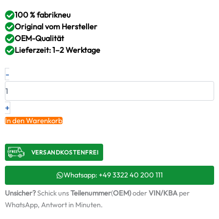
100 % fabrikneu
Original vom Hersteller
OEM-Qualität
Lieferzeit: 1–2 Werktage
Neuer
-
Original
Turbolader
IVECO
50
+
C
In den Warenkorb
11
–
2998318
VERSANDKOSTENFREI​
/
53039900075
+
Whatsapp: +49 3322 40 200 111
Montagesatz
Unsicher?
Schick uns
Teilenummer
(
OEM)
oder
VIN/KBA
per
Menge
WhatsApp, Antwort in Minuten.