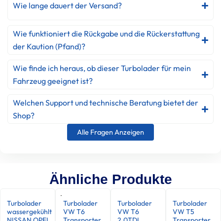
Wie lange dauert der Versand?
Wie funktioniert die Rückgabe und die Rückerstattung
der Kaution (Pfand)?
Wie finde ich heraus, ob dieser Turbolader für mein
Fahrzeug geeignet ist?
Welchen Support und technische Beratung bietet der
Shop?
Alle Fragen Anzeigen
Ähnliche Produkte
Turbolader
Turbolader
Turbolader
Turbolader
wassergekühlt
VW T6
VW T6
VW T5
NISSAN OPEL
Transporter
2.0TDI
Transporter