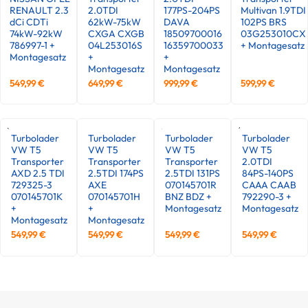
RENAULT 2.3
2.0TDI
177PS-204PS
Multivan 1.9TDI
dCi CDTi
62kW-75kW
DAVA
102PS BRS
74kW-92kW
CXGA CXGB
18509700016
03G253010CX
786997-1 +
04L253016S
16359700033
+ Montagesatz
Montagesatz
+
+
Montagesatz
Montagesatz
549,99
€
649,99
€
999,99
€
599,99
€
Turbolader
Turbolader
Turbolader
Turbolader
VW T5
VW T5
VW T5
VW T5
Transporter
Transporter
Transporter
2.0TDI
AXD 2.5 TDI
2.5TDI 174PS
2.5TDI 131PS
84PS-140PS
729325-3
AXE
070145701R
CAAA CAAB
070145701K
070145701H
BNZ BDZ +
792290-3 +
+
+
Montagesatz
Montagesatz
Montagesatz
Montagesatz
549,99
€
549,99
€
549,99
€
549,99
€