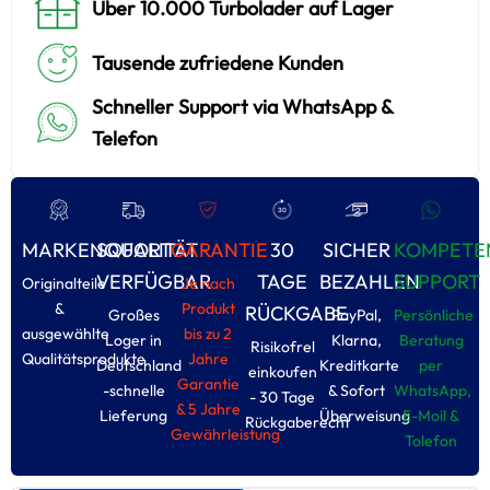
Über 10.000 Turbolader auf Lager
Tausende zufriedene Kunden
Schneller Support via WhatsApp &
Telefon
MARKENQUALITÄT
SOFORT
GARANTIE
30
SICHER
KOMPETE
VERFÜGBAR
TAGE
BEZAHLEN
SUPPORT
Originalteile
Je nach
&
Produkt
RÜCKGABE
Großes
PayPal,
Persönliche
ausgewählte
bis zu 2
Loger in
Klarna,
Beratung
Risikofrel
Qualitätsprodukte
Jahre
Deutschland
Kreditkarte
per
einkoufen
Garantie
-schnelle
& Sofort
WhatsApp,
- 30 Tage
& 5 Jahre
Lieferung
Überweisung
E-Moil &
Rückgaberecht
Gewährleistung
Tolefon