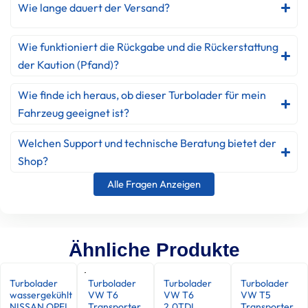
Wie lange dauert der Versand?
Wie funktioniert die Rückgabe und die Rückerstattung
der Kaution (Pfand)?
Wie finde ich heraus, ob dieser Turbolader für mein
Fahrzeug geeignet ist?
Welchen Support und technische Beratung bietet der
Shop?
Alle Fragen Anzeigen
Ähnliche Produkte
Turbolader
Turbolader
Turbolader
Turbolader
wassergekühlt
VW T6
VW T6
VW T5
NISSAN OPEL
Transporter
2.0TDI
Transporter