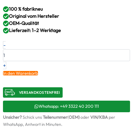
100 % fabrikneu
Original vom Hersteller
OEM-Qualität
Lieferzeit: 1–2 Werktage
Neuer
-
Original
Turbolader
JAGUAR
3.0
+
D
In den Warenkorb
–
AX2Q6K682BH
/
VERSANDKOSTENFREI​
77840212
+
Montagesatz
Whatsapp: +49 3322 40 200 111
Menge
Unsicher?
Schick uns
Teilenummer
(
OEM)
oder
VIN/KBA
per
WhatsApp, Antwort in Minuten.