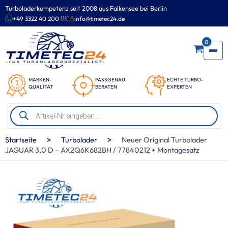
Zum
Turboladerkompetenz seit 2008 aus Falkensee bei Berlin
Inhalt
+49 3322 40 200 111
info@timetec24.de
springen
0
MARKEN-
PASSGENAU
ECHTE TURBO-
QUALITÄT
BERATEN
EXPERTEN
Products
search
>
>
Startseite
Turbolader
Neuer Original Turbolader
JAGUAR 3.0 D – AX2Q6K682BH / 77840212 + Montagesatz