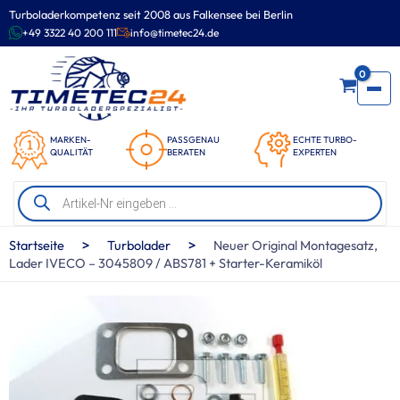
Zum
Turboladerkompetenz seit 2008 aus Falkensee bei Berlin
Inhalt
+49 3322 40 200 111
info@timetec24.de
springen
0
MARKEN-
PASSGENAU
ECHTE TURBO-
QUALITÄT
BERATEN
EXPERTEN
Products
search
>
>
Startseite
Turbolader
Neuer Original Montagesatz,
Lader IVECO – 3045809 / ABS781 + Starter-Keramiköl