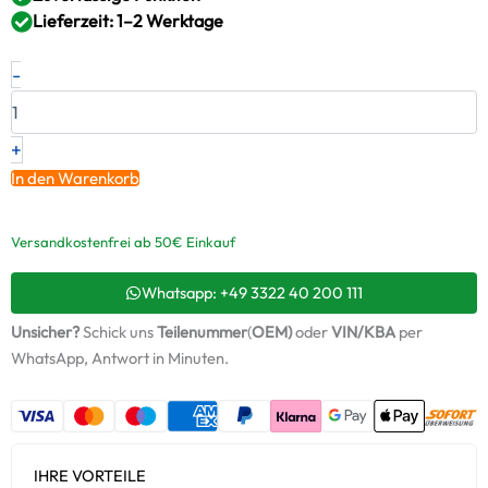
Lieferzeit: 1–2 Werktage
Neuer
-
Original
Montagesatz,
Lader
IVECO
+
–
In den Warenkorb
3045809
/
ABS781
Versandkostenfrei ab 50€ Einkauf
+
Starter-
Whatsapp: +49 3322 40 200 111
Keramiköl
Menge
Unsicher?
Schick uns
Teilenummer
(
OEM)
oder
VIN/KBA
per
WhatsApp, Antwort in Minuten.
IHRE VORTEILE