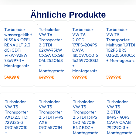
Ähnliche Produkte
Turbolader
Turbolader
Turbolader
Turbolader
wassergekühlt
VW T6
VW T6
VW T5
NISSAN OPEL
Transporter
2.0TDI
Transporter
RENAULT 2.3
2.0TDI
177PS-204PS
Multivan 1.9TDI
dCi CDTi
62kW-75kW
DAVA
102PS BRS
74kW-92kW
CXGA CXGB
18509700016
03G253010CX
786997-1 +
04L253016S
16359700033
+ Montagesatz
Montagesatz
+
+
Montagesatz
Montagesatz
549,99
€
649,99
€
999,99
€
599,99
€
Turbolader
Turbolader
Turbolader
Turbolader
VW T5
VW T5
VW T5
VW T5
Transporter
Transporter
Transporter
2.0TDI
AXD 2.5 TDI
2.5TDI 174PS
2.5TDI 131PS
84PS-140PS
729325-3
AXE
070145701R
CAAA CAAB
070145701K
070145701H
BNZ BDZ +
792290-3 +
+
+
Montagesatz
Montagesatz