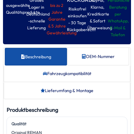
Großes
PayPal,
Persönliche
ausgewählte
bis zu 2
Loger in
Klarna,
Beratung
Risikofrel
Qualitätsprodukte
Jahre
Deutschland
Kreditkarte
per
einkoufen
Garantie
-schnelle
& Sofort
WhatsApp,
- 30 Tage
& 5 Jahre
Lieferung
Überweisung
E-Moil &
Rückgaberecht
Gewährleistung
Tolefon
OEM-Nummer
Beschreibung
Fahrzeug­kompatibilität
Lieferumfang & Montage
Produktbeschreibung
Qualität
Original REMAN