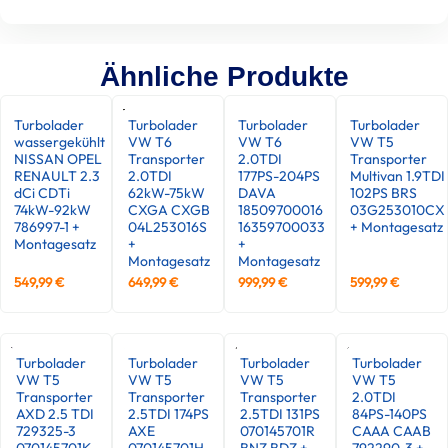
Ähnliche Produkte
Turbolader
Turbolader
Turbolader
Turbolader
wassergekühlt
VW T6
VW T6
VW T5
NISSAN OPEL
Transporter
2.0TDI
Transporter
RENAULT 2.3
2.0TDI
177PS-204PS
Multivan 1.9TDI
dCi CDTi
62kW-75kW
DAVA
102PS BRS
74kW-92kW
CXGA CXGB
18509700016
03G253010CX
786997-1 +
04L253016S
16359700033
+ Montagesatz
Montagesatz
+
+
Montagesatz
Montagesatz
549,99
€
649,99
€
999,99
€
599,99
€
Turbolader
Turbolader
Turbolader
Turbolader
VW T5
VW T5
VW T5
VW T5
Transporter
Transporter
Transporter
2.0TDI
AXD 2.5 TDI
2.5TDI 174PS
2.5TDI 131PS
84PS-140PS
729325-3
AXE
070145701R
CAAA CAAB
070145701K
070145701H
BNZ BDZ +
792290-3 +