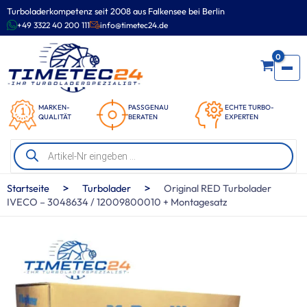
Zum
Turboladerkompetenz seit 2008 aus Falkensee bei Berlin
Inhalt
+49 3322 40 200 111
info@timetec24.de
springen
0
MARKEN-
PASSGENAU
ECHTE TURBO-
QUALITÄT
BERATEN
EXPERTEN
Products
search
>
>
Startseite
Turbolader
Original RED Turbolader
IVECO – 3048634 / 12009800010 + Montagesatz