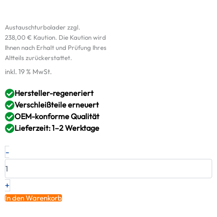
Austauschturbolader zzgl.
238,00
€
Kaution. Die Kaution wird
Ihnen nach Erhalt und Prüfung Ihres
Altteils zurückerstattet.
inkl. 19 % MwSt.
Hersteller-regeneriert
Verschleißteile erneuert
OEM-konforme Qualität
Lieferzeit: 1–2 Werktage
Original
-
RED
Turbolader
IVECO
–
+
3048634
In den Warenkorb
/
12009800010