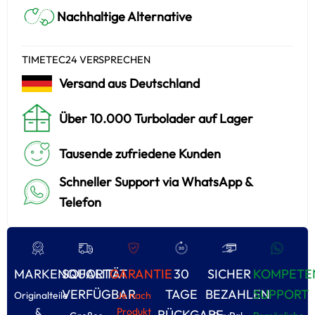
Nachhaltige Alternative
TIMETEC24 VERSPRECHEN
Versand aus Deutschland
Über 10.000 Turbolader auf Lager
Tausende zufriedene Kunden
Schneller Support via WhatsApp &
Telefon
MARKENQUALITÄT
SOFORT
GARANTIE
30
SICHER
KOMPETE
VERFÜGBAR
TAGE
BEZAHLEN
SUPPORT
Originalteile
Je nach
&
Produkt
RÜCKGABE