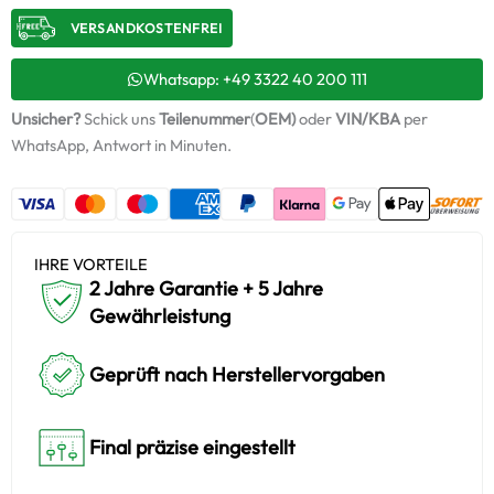
+
VERSANDKOSTENFREI​
Montagesatz
Menge
Whatsapp: +49 3322 40 200 111
Unsicher?
Schick uns
Teilenummer
(
OEM)
oder
VIN/KBA
per
WhatsApp, Antwort in Minuten.
IHRE VORTEILE
2 Jahre Garantie + 5 Jahre
Gewährleistung
Geprüft nach Herstellervorgaben
Final präzise eingestellt