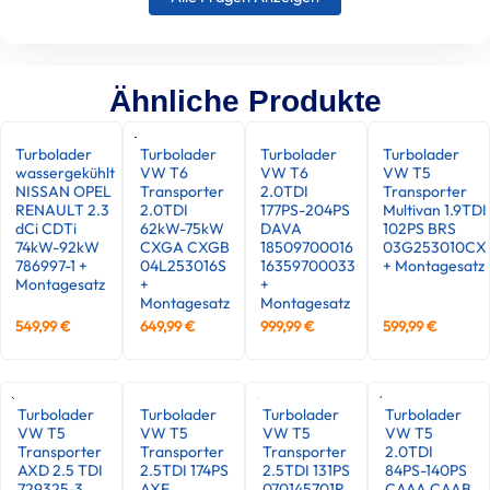
Ähnliche Produkte
Turbolader
Turbolader
Turbolader
Turbolader
wassergekühlt
VW T6
VW T6
VW T5
NISSAN OPEL
Transporter
2.0TDI
Transporter
RENAULT 2.3
2.0TDI
177PS-204PS
Multivan 1.9TDI
dCi CDTi
62kW-75kW
DAVA
102PS BRS
74kW-92kW
CXGA CXGB
18509700016
03G253010CX
786997-1 +
04L253016S
16359700033
+ Montagesatz
Montagesatz
+
+
Montagesatz
Montagesatz
549,99
€
649,99
€
999,99
€
599,99
€
Turbolader
Turbolader
Turbolader
Turbolader
VW T5
VW T5
VW T5
VW T5
Transporter
Transporter
Transporter
2.0TDI
AXD 2.5 TDI
2.5TDI 174PS
2.5TDI 131PS
84PS-140PS
729325-3
AXE
070145701R
CAAA CAAB