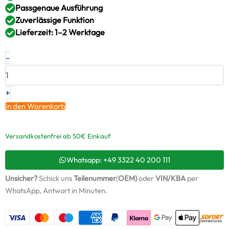
Passgenaue Ausführung
Zuverlässige Funktion
Lieferzeit: 1–2 Werktage
Neuer
-
Original
Montagesatz,
Lader
MITSUBISHI
+
HYUNDAI
In den Warenkorb
2.5
TD
–
Versandkostenfrei ab 50€ Einkauf
MR340961
/
Whatsapp: +49 3322 40 200 111
ABS812
+
Unsicher?
Schick uns
Teilenummer
(
OEM)
oder
VIN/KBA
per
Starter-
WhatsApp, Antwort in Minuten.
Keramiköl
Menge