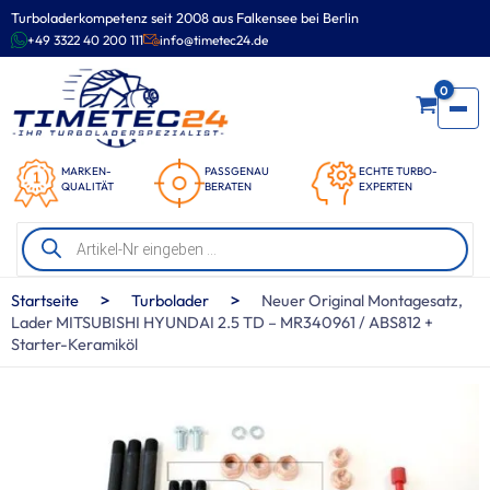
Zum
Turboladerkompetenz seit 2008 aus Falkensee bei Berlin
Inhalt
+49 3322 40 200 111
info@timetec24.de
springen
0
MARKEN-
PASSGENAU
ECHTE TURBO-
QUALITÄT
BERATEN
EXPERTEN
Products
search
>
>
Startseite
Turbolader
Neuer Original Montagesatz,
Lader MITSUBISHI HYUNDAI 2.5 TD – MR340961 / ABS812 +
Starter-Keramiköl