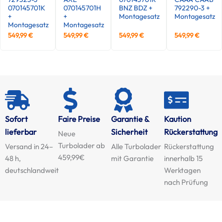
070145701K
070145701H
BNZ BDZ +
792290-3 +
+
+
Montagesatz
Montagesatz
Montagesatz
Montagesatz
549,99
€
549,99
€
549,99
€
549,99
€
Sofort
Faire Preise
Garantie &
Kaution
lieferbar
Sicherheit
Rückerstattung
Neue
Turbolader ab
Versand in 24–
Alle Turbolader
Rückerstattung
459,99€
48 h,
mit Garantie
innerhalb 15
deutschlandweit
Werktagen
nach Prüfung