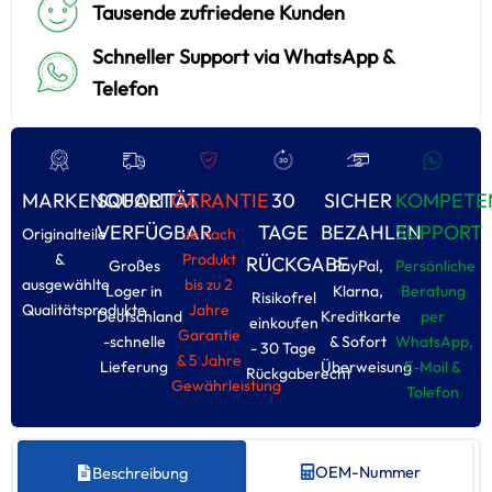
Tausende zufriedene Kunden
Schneller Support via WhatsApp &
Telefon
MARKENQUALITÄT
SOFORT
GARANTIE
30
SICHER
KOMPETE
VERFÜGBAR
TAGE
BEZAHLEN
SUPPORT
Originalteile
Je nach
&
Produkt
RÜCKGABE
Großes
PayPal,
Persönliche
ausgewählte
bis zu 2
Loger in
Klarna,
Beratung
Risikofrel
Qualitätsprodukte
Jahre
Deutschland
Kreditkarte
per
einkoufen
Garantie
-schnelle
& Sofort
WhatsApp,
- 30 Tage
& 5 Jahre
Lieferung
Überweisung
E-Moil &
Rückgaberecht
Gewährleistung
Tolefon
OEM-Nummer
Beschreibung