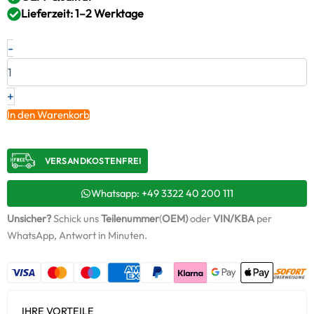
Lieferzeit: 1–2 Werktage
Neuer
-
Original
Turbolader
CATERPILLAR
–
+
3457243
In den Warenkorb
/
7959490001
Menge
VERSANDKOSTENFREI​
Whatsapp: +49 3322 40 200 111
Unsicher?
Schick uns
Teilenummer
(
OEM)
oder
VIN/KBA
per
WhatsApp, Antwort in Minuten.
IHRE VORTEILE