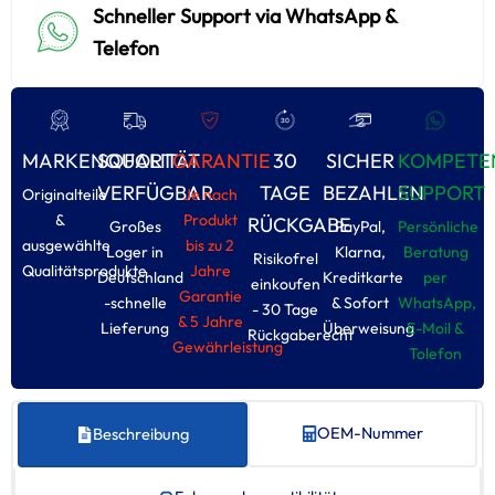
Schneller Support via WhatsApp &
Telefon
MARKENQUALITÄT
SOFORT
GARANTIE
30
SICHER
KOMPETE
VERFÜGBAR
TAGE
BEZAHLEN
SUPPORT
Originalteile
Je nach
&
Produkt
RÜCKGABE
Großes
PayPal,
Persönliche
ausgewählte
bis zu 2
Loger in
Klarna,
Beratung
Risikofrel
Qualitätsprodukte
Jahre
Deutschland
Kreditkarte
per
einkoufen
Garantie
-schnelle
& Sofort
WhatsApp,
- 30 Tage
& 5 Jahre
Lieferung
Überweisung
E-Moil &
Rückgaberecht
Gewährleistung
Tolefon
OEM-Nummer
Beschreibung