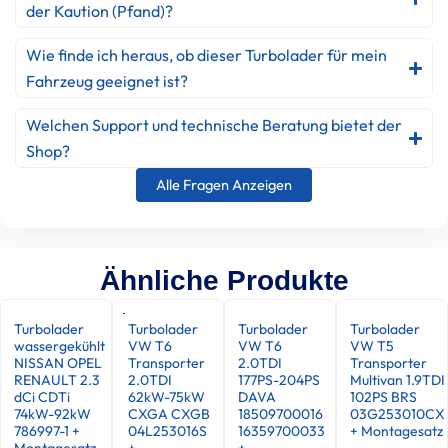
der Kaution (Pfand)?
Wie finde ich heraus, ob dieser Turbolader für mein
Fahrzeug geeignet ist?
Welchen Support und technische Beratung bietet der
Shop?
Alle Fragen Anzeigen
Ähnliche Produkte
Turbolader
Turbolader
Turbolader
Turbolader
wassergekühlt
VW T6
VW T6
VW T5
NISSAN OPEL
Transporter
2.0TDI
Transporter
RENAULT 2.3
2.0TDI
177PS-204PS
Multivan 1.9TDI
dCi CDTi
62kW-75kW
DAVA
102PS BRS
74kW-92kW
CXGA CXGB
18509700016
03G253010CX
786997-1 +
04L253016S
16359700033
+ Montagesatz
Montagesatz
+
+