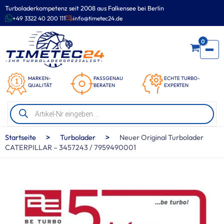
Zum
Turboladerkompetenz seit 2008 aus Falkensee bei Berlin
Inhalt
+49 3322 40 200 111
info@timetec24.de
springen
0
MARKEN-
PASSGENAU
ECHTE TURBO-
QUALITÄT
BERATEN
EXPERTEN
Products
search
>
>
Startseite
Turbolader
Neuer Original Turbolader
CATERPILLAR – 3457243 / 7959490001