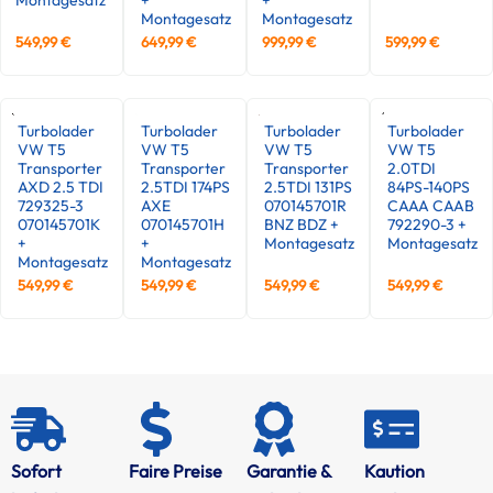
Montagesatz
Montagesatz
549,99
€
649,99
€
999,99
€
599,99
€
Turbolader
Turbolader
Turbolader
Turbolader
VW T5
VW T5
VW T5
VW T5
Transporter
Transporter
Transporter
2.0TDI
AXD 2.5 TDI
2.5TDI 174PS
2.5TDI 131PS
84PS-140PS
729325-3
AXE
070145701R
CAAA CAAB
070145701K
070145701H
BNZ BDZ +
792290-3 +
+
+
Montagesatz
Montagesatz
Montagesatz
Montagesatz
549,99
€
549,99
€
549,99
€
549,99
€
Sofort
Faire Preise
Garantie &
Kaution