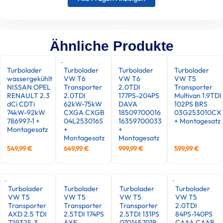
Ähnliche Produkte
Turbolader
Turbolader
Turbolader
Turbolader
wassergekühlt
VW T6
VW T6
VW T5
NISSAN OPEL
Transporter
2.0TDI
Transporter
RENAULT 2.3
2.0TDI
177PS-204PS
Multivan 1.9TDI
dCi CDTi
62kW-75kW
DAVA
102PS BRS
74kW-92kW
CXGA CXGB
18509700016
03G253010CX
786997-1 +
04L253016S
16359700033
+ Montagesatz
Montagesatz
+
+
Montagesatz
Montagesatz
549,99
€
649,99
€
999,99
€
599,99
€
Turbolader
Turbolader
Turbolader
Turbolader
VW T5
VW T5
VW T5
VW T5
Transporter
Transporter
Transporter
2.0TDI
AXD 2.5 TDI
2.5TDI 174PS
2.5TDI 131PS
84PS-140PS
729325-3
AXE
070145701R
CAAA CAAB