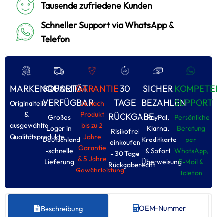
Tausende zufriedene Kunden
Schneller Support via WhatsApp &
Telefon
MARKENQUALITÄT
SOFORT
GARANTIE
30
SICHER
KOMPETE
VERFÜGBAR
TAGE
BEZAHLEN
SUPPORT
Originalteile
Je nach
&
Produkt
RÜCKGABE
Großes
PayPal,
Persönliche
ausgewählte
bis zu 2
Loger in
Klarna,
Beratung
Risikofrel
Qualitätsprodukte
Jahre
Deutschland
Kreditkarte
per
einkoufen
Garantie
-schnelle
& Sofort
WhatsApp,
- 30 Tage
& 5 Jahre
Lieferung
Überweisung
E-Moil &
Rückgaberecht
Gewährleistung
Tolefon
OEM-Nummer
Beschreibung