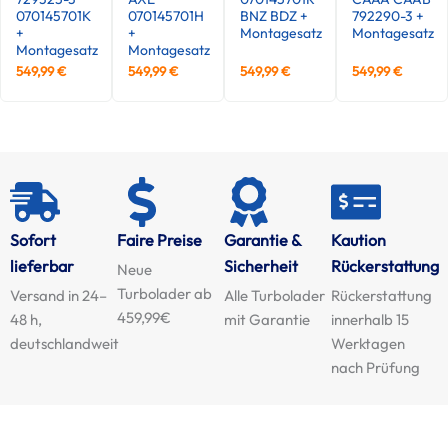
070145701K
070145701H
BNZ BDZ +
792290-3 +
+
+
Montagesatz
Montagesatz
Montagesatz
Montagesatz
549,99
€
549,99
€
549,99
€
549,99
€
Sofort
Faire Preise
Garantie &
Kaution
lieferbar
Sicherheit
Rückerstattung
Neue
Turbolader ab
Versand in 24–
Alle Turbolader
Rückerstattung
459,99€
48 h,
mit Garantie
innerhalb 15
deutschlandweit
Werktagen
nach Prüfung