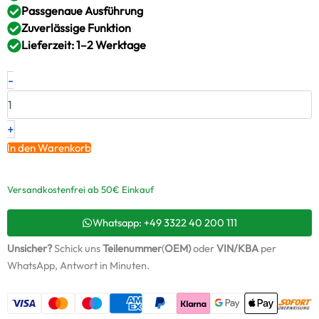
Passgenaue Ausführung
Zuverlässige Funktion
Lieferzeit: 1–2 Werktage
Neuer
-
Original
Montagesatz,
Lader
ALFA
+
ROMEO
In den Warenkorb
2.0
TD
–
Versandkostenfrei ab 50€ Einkauf
35242014B
/
Whatsapp: +49 3322 40 200 111
ABS794
+
Unsicher?
Schick uns
Teilenummer
(
OEM)
oder
VIN/KBA
per
Starter-
WhatsApp, Antwort in Minuten.
Keramiköl
Menge