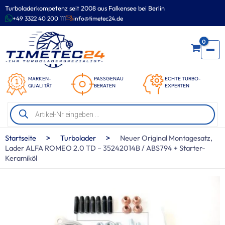
Zum
Turboladerkompetenz seit 2008 aus Falkensee bei Berlin
Inhalt
+49 3322 40 200 111
info@timetec24.de
springen
0
MARKEN-
PASSGENAU
ECHTE TURBO-
QUALITÄT
BERATEN
EXPERTEN
Products
search
>
>
Startseite
Turbolader
Neuer Original Montagesatz,
Lader ALFA ROMEO 2.0 TD – 35242014B / ABS794 + Starter-
Keramiköl