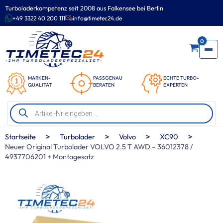
Zum
Turboladerkompetenz seit 2008 aus Falkensee bei Berlin
Inhalt
+49 3322 40 200 111
info@timetec24.de
springen
0
MARKEN-
PASSGENAU
ECHTE TURBO-
QUALITÄT
BERATEN
EXPERTEN
Products
search
>
>
>
>
Startseite
Turbolader
Volvo
XC90
Neuer Original Turbolader VOLVO 2.5 T AWD – 36012378 /
4937706201 + Montagesatz