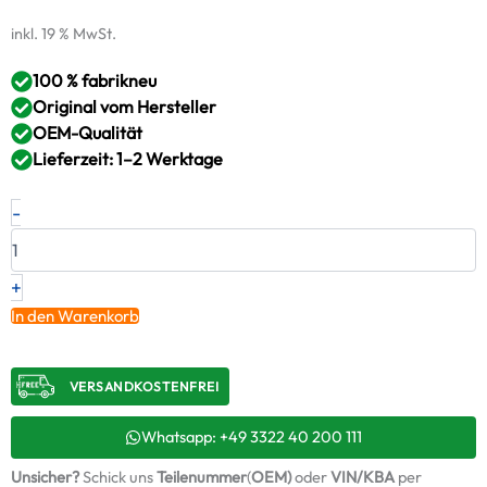
inkl. 19 % MwSt.
100 % fabrikneu
Original vom Hersteller
OEM-Qualität
Lieferzeit: 1–2 Werktage
Neuer
-
Original
Turbolader
VOLVO
2.5
+
T
In den Warenkorb
AWD
–
36012378
VERSANDKOSTENFREI​
/
4937706201
+
Whatsapp: +49 3322 40 200 111
Montagesatz
Unsicher?
Schick uns
Teilenummer
(
OEM)
oder
VIN/KBA
per
Menge