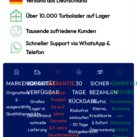
Versand aus Deutschland
Über 10.000 Turbolader auf Lager
Tausende zufriedene Kunden
Schneller Support via WhatsApp &
Telefon
MARKENQUALITÄT
SOFORT
GARANTIE
30
SICHER
KOMPETE
VERFÜGBAR
TAGE
BEZAHLEN
SUPPORT
Originalteile
Je nach
&
Produkt
RÜCKGABE
Großes
PayPal,
Persönliche
ausgewählte
bis zu 2
Loger in
Klarna,
Beratung
Risikofrel
Qualitätsprodukte
Jahre
Deutschland
Kreditkarte
per
einkoufen
Garantie
-schnelle
& Sofort
WhatsApp,
- 30 Tage
& 5 Jahre
Lieferung
Überweisung
E-Moil &
Rückgaberecht
Gewährleistung
Tolefon