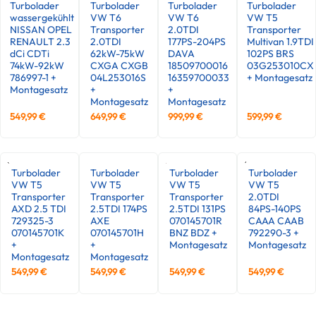
Turbolader
Turbolader
Turbolader
Turbolader
wassergekühlt
VW T6
VW T6
VW T5
NISSAN OPEL
Transporter
2.0TDI
Transporter
RENAULT 2.3
2.0TDI
177PS-204PS
Multivan 1.9TDI
dCi CDTi
62kW-75kW
DAVA
102PS BRS
74kW-92kW
CXGA CXGB
18509700016
03G253010CX
786997-1 +
04L253016S
16359700033
+ Montagesatz
Montagesatz
+
+
Montagesatz
Montagesatz
549,99
€
649,99
€
999,99
€
599,99
€
Turbolader
Turbolader
Turbolader
Turbolader
VW T5
VW T5
VW T5
VW T5
Transporter
Transporter
Transporter
2.0TDI
AXD 2.5 TDI
2.5TDI 174PS
2.5TDI 131PS
84PS-140PS
729325-3
AXE
070145701R
CAAA CAAB
070145701K
070145701H
BNZ BDZ +
792290-3 +
+
+
Montagesatz
Montagesatz
Montagesatz
Montagesatz
549,99
€
549,99
€
549,99
€
549,99
€