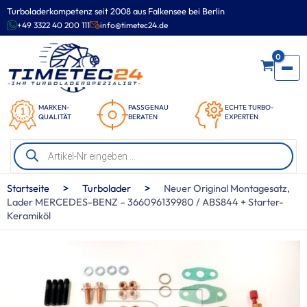
Zum
Turboladerkompetenz seit 2008 aus Falkensee bei Berlin
Inhalt
+49 3322 40 200 111
info@timetec24.de
springen
0
MARKEN-
PASSGENAU
ECHTE TURBO-
QUALITÄT
BERATEN
EXPERTEN
Products
search
>
>
Startseite
Turbolader
Neuer Original Montagesatz,
Lader MERCEDES-BENZ – 366096139980 / ABS844 + Starter-
Keramiköl