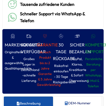
Tausende zufriedene Kunden
Schneller Support via WhatsApp &
Telefon
MARKENQUALITÄT
SOFORT
GARANTIE
30
SICHER
KOMPETE
VERFÜGBAR
TAGE
BEZAHLEN
SUPPORT
Originalteile
Je nach
&
Produkt
RÜCKGABE
Großes
PayPal,
Persönliche
ausgewählte
bis zu 2
Loger in
Klarna,
Beratung
Risikofrel
Qualitätsprodukte
Jahre
Deutschland
Kreditkarte
per
einkoufen
Garantie
-schnelle
& Sofort
WhatsApp,
- 30 Tage
& 5 Jahre
Lieferung
Überweisung
E-Moil &
Rückgaberecht
Gewährleistung
Tolefon
OEM-Nummer
Beschreibung