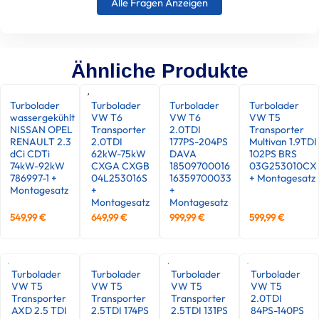
Alle Fragen Anzeigen
Ähnliche Produkte
Turbolader
Turbolader
Turbolader
Turbolader
wassergekühlt
VW T6
VW T6
VW T5
NISSAN OPEL
Transporter
2.0TDI
Transporter
RENAULT 2.3
2.0TDI
177PS-204PS
Multivan 1.9TDI
dCi CDTi
62kW-75kW
DAVA
102PS BRS
74kW-92kW
CXGA CXGB
18509700016
03G253010CX
786997-1 +
04L253016S
16359700033
+ Montagesatz
Montagesatz
+
+
Montagesatz
Montagesatz
549,99
€
649,99
€
999,99
€
599,99
€
Turbolader
Turbolader
Turbolader
Turbolader
VW T5
VW T5
VW T5
VW T5
Transporter
Transporter
Transporter
2.0TDI
AXD 2.5 TDI
2.5TDI 174PS
2.5TDI 131PS
84PS-140PS