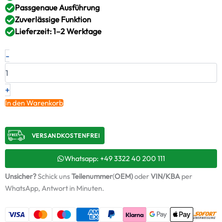
Passgenaue Ausführung
Zuverlässige Funktion
Lieferzeit: 1–2 Werktage
Neuer
-
Original
Montagesatz,
Lader
MERCEDES-
+
BENZ
In den Warenkorb
–
366096139980
/
VERSANDKOSTENFREI​
ABS844
+
Starter-
Whatsapp: +49 3322 40 200 111
Keramiköl
Unsicher?
Schick uns
Teilenummer
(
OEM)
oder
VIN/KBA
per
Menge
WhatsApp, Antwort in Minuten.