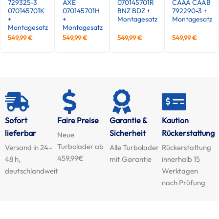
729325-3
AXE
070145701R
CAAA CAAB
070145701K
070145701H
BNZ BDZ +
792290-3 +
+
+
Montagesatz
Montagesatz
Montagesatz
Montagesatz
549,99
€
549,99
€
549,99
€
549,99
€
Sofort
Faire Preise
Garantie &
Kaution
lieferbar
Sicherheit
Rückerstattung
Neue
Turbolader ab
Versand in 24–
Alle Turbolader
Rückerstattung
459,99€
48 h,
mit Garantie
innerhalb 15
deutschlandweit
Werktagen
nach Prüfung