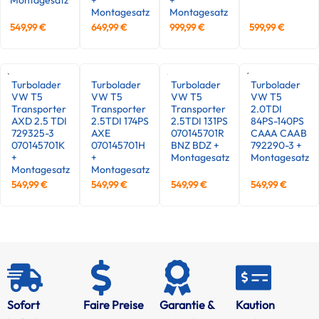
Montagesatz
Montagesatz
549,99
€
649,99
€
999,99
€
599,99
€
Turbolader
Turbolader
Turbolader
Turbolader
VW T5
VW T5
VW T5
VW T5
Transporter
Transporter
Transporter
2.0TDI
AXD 2.5 TDI
2.5TDI 174PS
2.5TDI 131PS
84PS-140PS
729325-3
AXE
070145701R
CAAA CAAB
070145701K
070145701H
BNZ BDZ +
792290-3 +
+
+
Montagesatz
Montagesatz
Montagesatz
Montagesatz
549,99
€
549,99
€
549,99
€
549,99
€
Sofort
Faire Preise
Garantie &
Kaution