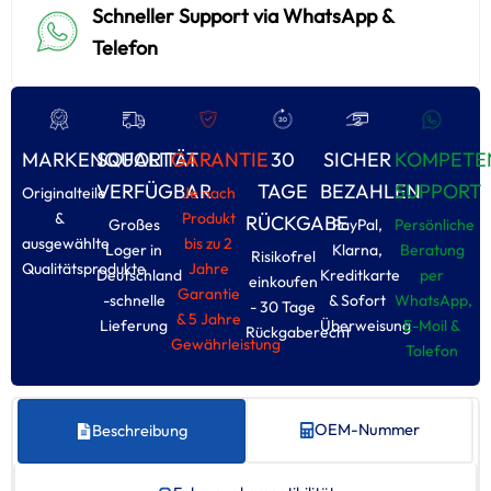
Schneller Support via WhatsApp &
Telefon
MARKENQUALITÄT
SOFORT
GARANTIE
30
SICHER
KOMPETE
VERFÜGBAR
TAGE
BEZAHLEN
SUPPORT
Originalteile
Je nach
&
Produkt
RÜCKGABE
Großes
PayPal,
Persönliche
ausgewählte
bis zu 2
Loger in
Klarna,
Beratung
Risikofrel
Qualitätsprodukte
Jahre
Deutschland
Kreditkarte
per
einkoufen
Garantie
-schnelle
& Sofort
WhatsApp,
- 30 Tage
& 5 Jahre
Lieferung
Überweisung
E-Moil &
Rückgaberecht
Gewährleistung
Tolefon
OEM-Nummer
Beschreibung