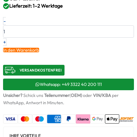
Lieferzeit: 1–2 Werktage
Neuer
-
Original
Turbolader
CATERPILLAR
–
+
3756145
In den Warenkorb
/
8136861
Menge
VERSANDKOSTENFREI​
Whatsapp: +49 3322 40 200 111
Unsicher?
Schick uns
Teilenummer
(
OEM)
oder
VIN/KBA
per
WhatsApp, Antwort in Minuten.
IHRE VORTEILE