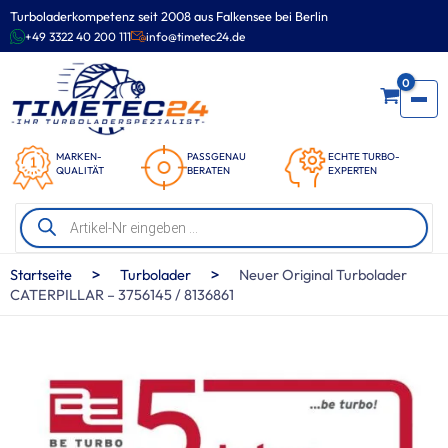
Zum
Turboladerkompetenz seit 2008 aus Falkensee bei Berlin
Inhalt
+49 3322 40 200 111
info@timetec24.de
springen
0
MARKEN-
PASSGENAU
ECHTE TURBO-
QUALITÄT
BERATEN
EXPERTEN
Products
search
>
>
Startseite
Turbolader
Neuer Original Turbolader
CATERPILLAR – 3756145 / 8136861