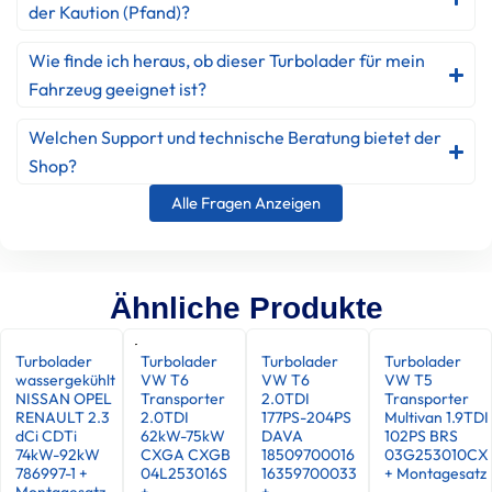
der Kaution (Pfand)?
Wie finde ich heraus, ob dieser Turbolader für mein
Fahrzeug geeignet ist?
Welchen Support und technische Beratung bietet der
Shop?
Alle Fragen Anzeigen
Ähnliche Produkte
Turbolader
Turbolader
Turbolader
Turbolader
wassergekühlt
VW T6
VW T6
VW T5
NISSAN OPEL
Transporter
2.0TDI
Transporter
RENAULT 2.3
2.0TDI
177PS-204PS
Multivan 1.9TDI
dCi CDTi
62kW-75kW
DAVA
102PS BRS
74kW-92kW
CXGA CXGB
18509700016
03G253010CX
786997-1 +
04L253016S
16359700033
+ Montagesatz
Montagesatz
+
+