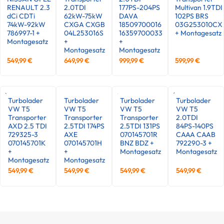
RENAULT 2.3
2.0TDI
177PS-204PS
Multivan 1.9TDI
dCi CDTi
62kW-75kW
DAVA
102PS BRS
74kW-92kW
CXGA CXGB
18509700016
03G253010CX
786997-1 +
04L253016S
16359700033
+ Montagesatz
Montagesatz
+
+
Montagesatz
Montagesatz
549,99
€
649,99
€
999,99
€
599,99
€
Turbolader
Turbolader
Turbolader
Turbolader
VW T5
VW T5
VW T5
VW T5
Transporter
Transporter
Transporter
2.0TDI
AXD 2.5 TDI
2.5TDI 174PS
2.5TDI 131PS
84PS-140PS
729325-3
AXE
070145701R
CAAA CAAB
070145701K
070145701H
BNZ BDZ +
792290-3 +
+
+
Montagesatz
Montagesatz
Montagesatz
Montagesatz
549,99
€
549,99
€
549,99
€
549,99
€