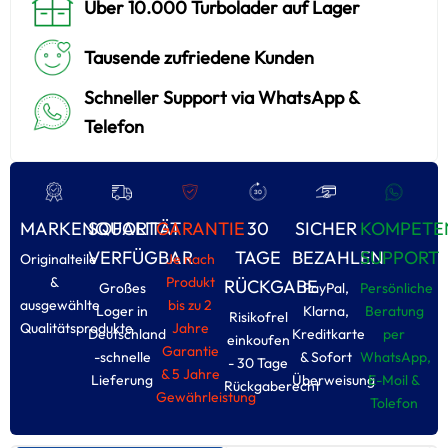
Über 10.000 Turbolader auf Lager
Tausende zufriedene Kunden
Schneller Support via WhatsApp &
Telefon
MARKENQUALITÄT
SOFORT
GARANTIE
30
SICHER
KOMPETE
VERFÜGBAR
TAGE
BEZAHLEN
SUPPORT
Originalteile
Je nach
&
Produkt
RÜCKGABE
Großes
PayPal,
Persönliche
ausgewählte
bis zu 2
Loger in
Klarna,
Beratung
Risikofrel
Qualitätsprodukte
Jahre
Deutschland
Kreditkarte
per
einkoufen
Garantie
-schnelle
& Sofort
WhatsApp,
- 30 Tage
& 5 Jahre
Lieferung
Überweisung
E-Moil &
Rückgaberecht
Gewährleistung
Tolefon