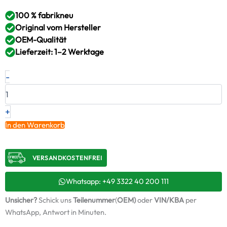
100 % fabrikneu
Original vom Hersteller
OEM-Qualität
Lieferzeit: 1–2 Werktage
Neuer
-
Original
Turbolader
VOLVO
–
+
3802107
In den Warenkorb
/
4521742
Menge
VERSANDKOSTENFREI​
Whatsapp: +49 3322 40 200 111
Unsicher?
Schick uns
Teilenummer
(
OEM)
oder
VIN/KBA
per
WhatsApp, Antwort in Minuten.