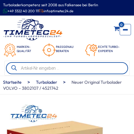
Zum
Turboladerkompetenz seit 2008 aus Falkensee bei Berlin
Inhalt
+49 3322 40 200 111
info@timetec24.de
springen
0
MARKEN-
PASSGENAU
ECHTE TURBO-
QUALITÄT
BERATEN
EXPERTEN
Products
search
>
>
Startseite
Turbolader
Neuer Original Turbolader
VOLVO – 3802107 / 4521742