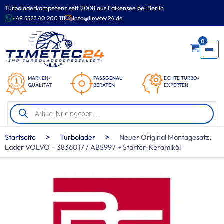
Zum
Turboladerkompetenz seit 2008 aus Falkensee bei Berlin
Inhalt
+49 3322 40 200 111
info@timetec24.de
springen
0
MARKEN-
PASSGENAU
ECHTE TURBO-
QUALITÄT
BERATEN
EXPERTEN
Products
search
>
>
Startseite
Turbolader
Neuer Original Montagesatz,
Lader VOLVO – 3836017 / ABS997 + Starter-Keramiköl