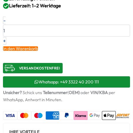
Lieferzeit: 1–2 Werktage
Neuer
-
Original
Montagesatz,
Lader
VOLVO
+
–
In den Warenkorb
3836017
/
ABS997
VERSANDKOSTENFREI​
+
Starter-
Keramiköl
Whatsapp: +49 3322 40 200 111
Menge
Unsicher?
Schick uns
Teilenummer
(
OEM)
oder
VIN/KBA
per
WhatsApp, Antwort in Minuten.
IHRE VORTEILE