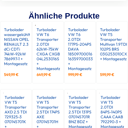
Ähnliche Produkte
Turbolader
Turbolader
Turbolader
Turbolader
wassergekühlt
VW T6
VW T6
VW T5
NISSAN OPEL
Transporter
2.0TDI
Transporter
RENAULT 2.3
2.0TDI
177PS-204PS
Multivan 1.9TDI
dCi CDTi
62kW-75kW
DAVA
102PS BRS
74kW-92kW
CXGA CXGB
18509700016
03G253010CX
786997-1 +
04L253016S
16359700033
+ Montagesatz
Montagesatz
+
+
Montagesatz
Montagesatz
549,99
€
649,99
€
999,99
€
599,99
€
Turbolader
Turbolader
Turbolader
Turbolader
VW T5
VW T5
VW T5
VW T5
Transporter
Transporter
Transporter
2.0TDI
AXD 2.5 TDI
2.5TDI 174PS
2.5TDI 131PS
84PS-140PS
729325-3
AXE
070145701R
CAAA CAAB
070145701K
070145701H
BNZ BDZ +
792290-3 +
+
+
Montagesatz
Montagesatz