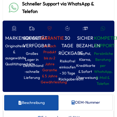
Schneller Support via WhatsApp &
Telefon
MARKENQUALITÄT
SOFORT
GARANTIE
30
SICHER
KOMPETE
VERFÜGBAR
TAGE
BEZAHLEN
SUPPORT
Originalteile
Je nach
&
Produkt
RÜCKGABE
Großes
PayPal,
Persönliche
ausgewählte
bis zu 2
Loger in
Klarna,
Beratung
Risikofrel
Qualitätsprodukte
Jahre
Deutschland
Kreditkarte
per
einkoufen
Garantie
-schnelle
& Sofort
WhatsApp,
- 30 Tage
& 5 Jahre
Lieferung
Überweisung
E-Moil &
Rückgaberecht
Gewährleistung
Tolefon
OEM-Nummer
Beschreibung