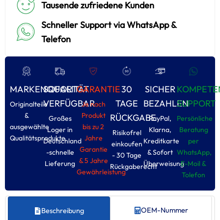
Tausende zufriedene Kunden
Schneller Support via WhatsApp &
Telefon
MARKENQUALITÄT
SOFORT
GARANTIE
30
SICHER
KOMPETE
VERFÜGBAR
TAGE
BEZAHLEN
SUPPORT
Originalteile
Je nach
&
Produkt
RÜCKGABE
Großes
PayPal,
Persönliche
ausgewählte
bis zu 2
Loger in
Klarna,
Beratung
Risikofrel
Qualitätsprodukte
Jahre
Deutschland
Kreditkarte
per
einkoufen
Garantie
-schnelle
& Sofort
WhatsApp,
- 30 Tage
& 5 Jahre
Lieferung
Überweisung
E-Moil &
Rückgaberecht
Gewährleistung
Tolefon
OEM-Nummer
Beschreibung