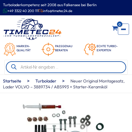
Zum
Turboladerkompetenz seit 2008 aus Falkensee bei Berlin
Inhalt
+49 3322 40 200 111
info@timetec24.de
springen
0
MARKEN-
PASSGENAU
ECHTE TURBO-
QUALITÄT
BERATEN
EXPERTEN
Products
search
>
>
Startseite
Turbolader
Neuer Original Montagesatz,
Lader VOLVO – 3889734 / ABS993 + Starter-Keramiköl