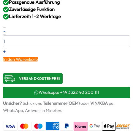
Passgenaue Ausführung
Zuverlässige Funktion
Lieferzeit: 1–2 Werktage
Neuer
-
Original
Montagesatz,
Lader
VOLVO
+
–
In den Warenkorb
3889734
/
ABS993
VERSANDKOSTENFREI​
+
Starter-
Keramiköl
Whatsapp: +49 3322 40 200 111
Menge
Unsicher?
Schick uns
Teilenummer
(
OEM)
oder
VIN/KBA
per
WhatsApp, Antwort in Minuten.