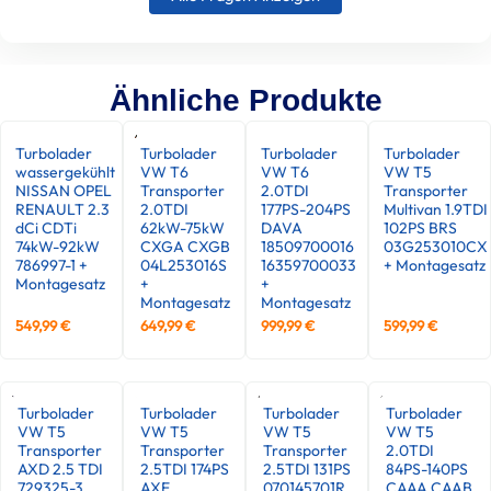
Ähnliche Produkte
Turbolader
Turbolader
Turbolader
Turbolader
wassergekühlt
VW T6
VW T6
VW T5
NISSAN OPEL
Transporter
2.0TDI
Transporter
RENAULT 2.3
2.0TDI
177PS-204PS
Multivan 1.9TDI
dCi CDTi
62kW-75kW
DAVA
102PS BRS
74kW-92kW
CXGA CXGB
18509700016
03G253010CX
786997-1 +
04L253016S
16359700033
+ Montagesatz
Montagesatz
+
+
Montagesatz
Montagesatz
549,99
€
649,99
€
999,99
€
599,99
€
Turbolader
Turbolader
Turbolader
Turbolader
VW T5
VW T5
VW T5
VW T5
Transporter
Transporter
Transporter
2.0TDI
AXD 2.5 TDI
2.5TDI 174PS
2.5TDI 131PS
84PS-140PS
729325-3
AXE
070145701R
CAAA CAAB