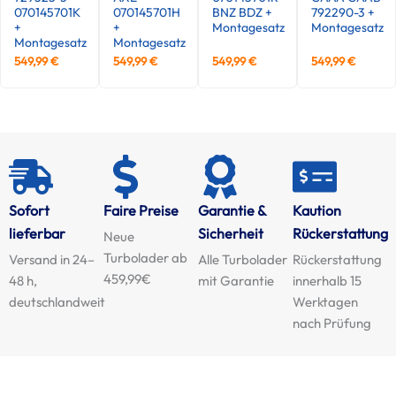
070145701K
070145701H
BNZ BDZ +
792290-3 +
+
+
Montagesatz
Montagesatz
Montagesatz
Montagesatz
549,99
€
549,99
€
549,99
€
549,99
€
Sofort
Faire Preise
Garantie &
Kaution
lieferbar
Sicherheit
Rückerstattung
Neue
Turbolader ab
Versand in 24–
Alle Turbolader
Rückerstattung
459,99€
48 h,
mit Garantie
innerhalb 15
deutschlandweit
Werktagen
nach Prüfung