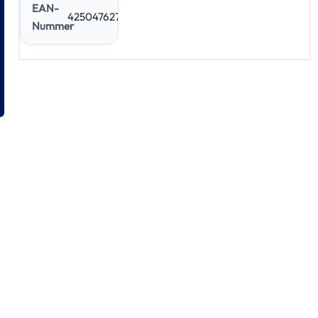
EAN-
4250476277819
Nummer