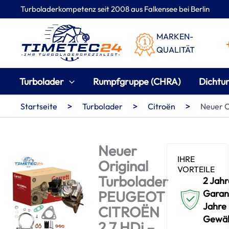
Zum
Turboladerkompetenz seit 2008 aus Falkensee bei Berlin
Inhalt
springen
MARKEN-
QUALITÄT
Turbolader
Rumpfgruppe (CHRA)
Dichtu
>
>
>
Startseite
Turbolader
Citroën
Neuer 
Neuer
IHRE
Original
VORTEILE
Turbolader
2 Jahr
PEUGEOT
Garant
Jahre
CITROËN
Gewäh
2.7 HDi –