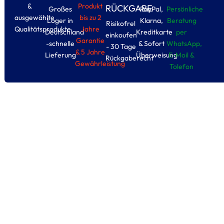
&
Produkt
RÜCKGABE
Großes
PayPal,
Persönliche
ausgewählte
bis zu 2
Loger in
Klarna,
Beratung
Risikofrel
Qualitätsprodukte
Jahre
Deutschland
Kreditkarte
per
einkoufen
Garantie
-schnelle
& Sofort
WhatsApp,
- 30 Tage
& 5 Jahre
Lieferung
Überweisung
E-Moil &
Rückgaberecht
Gewährleistung
Tolefon