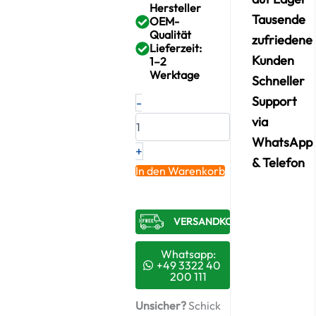
Hersteller
Tausende
OEM-
Qualität
zufriedene
Lieferzeit:
Kunden
1–2
Werktage
Schneller
Neuer
Support
-
Original
via
Turbolader
PEUGEOT
WhatsApp
+
CITROËN
& Telefon
2.7
In den Warenkorb
HDi
–
4U3Q6K682AK
VERSANDKOSTENFREI​
/
7233415013S
+
Whatsapp:
Montagesatz
+49 3322 40
200 111
Menge
Unsicher?
Schick