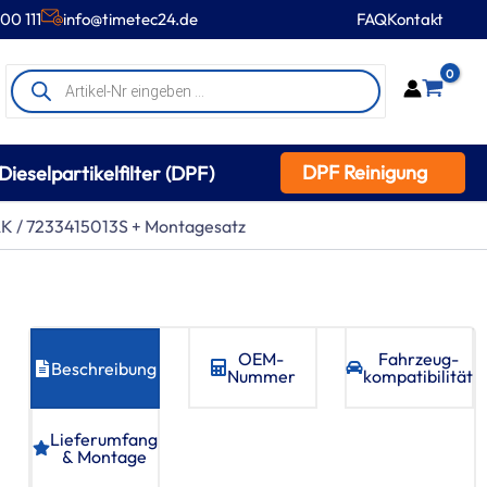
00 111
info@timetec24.de
FAQ
Kontakt
Products
0
search
DPF Reinigung
Dieselpartikelfilter (DPF)
K / 7233415013S + Montagesatz
OEM-
Fahrzeug­
Beschreibung
Nummer
kompatibilität
Lieferumfang
& Montage