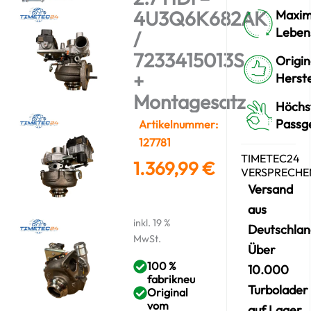
4U3Q6K682AK
Maxim
Leben
/
7233415013S
Origin
+
Herste
Montagesatz
Höchs
Passg
Artikelnummer:
127781
TIMETEC24
1.369,99
€
VERSPRECHE
Versand
aus
inkl. 19 %
Deutschlan
MwSt.
Über
100 %
10.000
fabrikneu
Turbolader
Original
vom
auf Lager