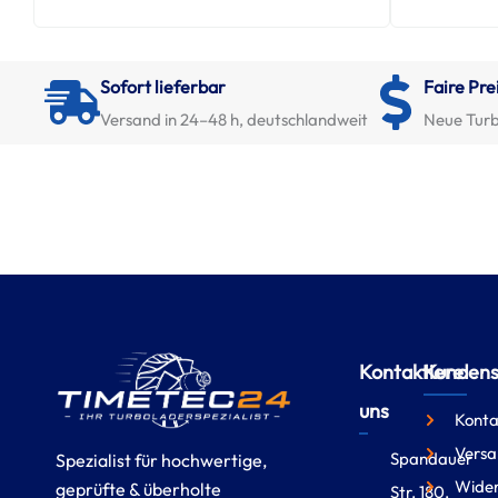
Sofort lieferbar
Faire Pre
Versand in 24–48 h, deutschlandweit
Neue Turb
Kontaktiere
Kundense
uns
Konta
Versa
Spandauer
Spezialist für hochwertige,
Wider
geprüfte & überholte
Str. 180,