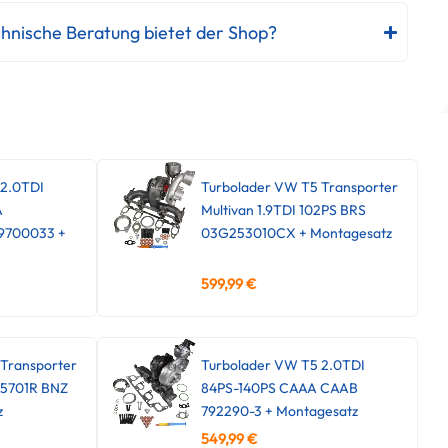
hnische Beratung bietet der Shop?
 2.0TDI
Turbolader VW T5 Transporter
A
Multivan 1.9TDI 102PS BRS
9700033 +
03G253010CX + Montagesatz
599,99
€
Transporter
Turbolader VW T5 2.0TDI
45701R BNZ
84PS-140PS CAAA CAAB
z
792290-3 + Montagesatz
549,99
€