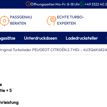
Öffnungszeiten Mo-Fr: 8-18 Uhr
+49 3322 40 2
PASSGENAU
ECHTE TURBO-
BERATEN
EXPERTEN
ngssätze
Unterdruckdosen
Ladedrucksteller
Original Turbolader PEUGEOT CITROËN 2.7 HDi – 4U3Q6K682A
e
ie + 5
rleistung