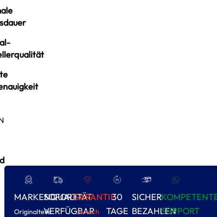
ale
sdauer
al-
llerqualität
te
enauigkeit
N
d
MARKENQUALITÄT
SOFORT
GARANTIE
30
SICHER
KOMPETENT
VERFÜGBAR
TAGE
BEZAHLEN
SUPPORT
Originalteile
Je nach