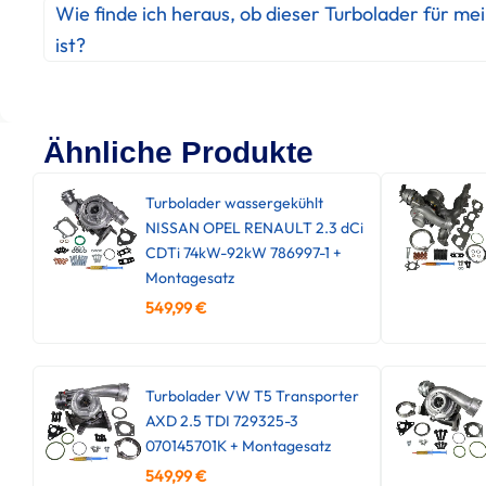
Wie finde ich heraus, ob dieser Turbolader für me
ist?
Ähnliche Produkte
Turbolader wassergekühlt
NISSAN OPEL RENAULT 2.3 dCi
CDTi 74kW-92kW 786997-1 +
Montagesatz
549,99
€
Turbolader VW T5 Transporter
AXD 2.5 TDI 729325-3
070145701K + Montagesatz
549,99
€