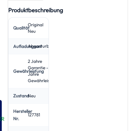
Produktbeschreibung
Original
Qualität
Neu
Abgasturbolader
Aufladungsart
2 Jahre
Garantie - 5
Gewährleistung
Jahre
Gewährleistung
Neu
Zustand
Hersteller
127781
ER
Nr.