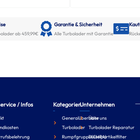
ise
Garantie & Sicherheit
Kaut
olader ab 459,99€
Alle Turbolader mit Garantie
Rück
rvice / Infos
Kategorien
Unternehmen
kt
Generalüberholte
Über uns
ndkosten
Turbolader
Turbolader Reparatur
rufsbelehrung
Rumpfgruppe(CHRA)
Dieselpartikelfilter