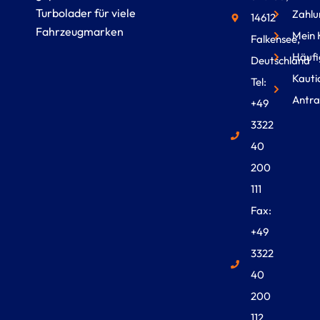
Turbolader für viele
Zahlu
14612
Fahrzeugmarken
Mein 
Falkensee,
Häufi
Deutschland
Kauti
Tel:
Antra
+49
3322
40
200
111
Fax:
+49
3322
40
200
112