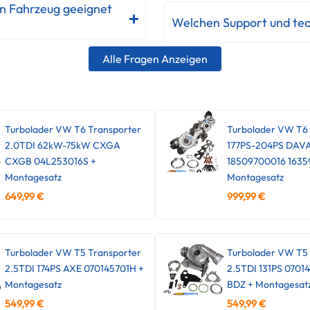
in Fahrzeug geeignet
Welchen Support und tec
Alle Fragen Anzeigen
Turbolader VW T6 Transporter
Turbolader VW T6
2.0TDI 62kW-75kW CXGA
177PS-204PS DAV
CXGB 04L253016S +
18509700016 1635
Montagesatz
Montagesatz
649,99
€
999,99
€
Turbolader VW T5 Transporter
Turbolader VW T5 
2.5TDI 174PS AXE 070145701H +
2.5TDI 131PS 0701
Montagesatz
BDZ + Montagesat
549,99
€
549,99
€