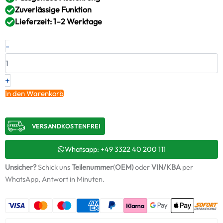
Zuverlässige Funktion
Lieferzeit: 1–2 Werktage
Neuer
-
Original
Montagesatz,
Lader
RENAULT
+
–
In den Warenkorb
5001861307
/
ABS899
VERSANDKOSTENFREI​
+
Starter-
Keramiköl
Whatsapp: +49 3322 40 200 111
Menge
Unsicher?
Schick uns
Teilenummer
(
OEM)
oder
VIN/KBA
per
WhatsApp, Antwort in Minuten.