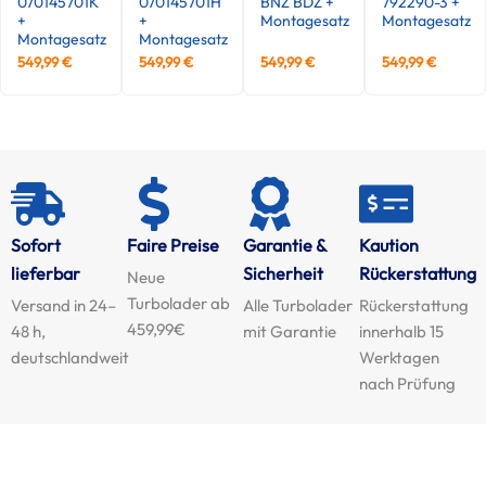
070145701K
070145701H
BNZ BDZ +
792290-3 +
+
+
Montagesatz
Montagesatz
Montagesatz
Montagesatz
549,99
€
549,99
€
549,99
€
549,99
€
Sofort
Faire Preise
Garantie &
Kaution
lieferbar
Sicherheit
Rückerstattung
Neue
Turbolader ab
Versand in 24–
Alle Turbolader
Rückerstattung
459,99€
48 h,
mit Garantie
innerhalb 15
deutschlandweit
Werktagen
nach Prüfung