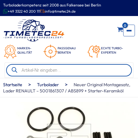
Zum
Turboladerkompetenz seit 2008 aus Falkensee bei Berlin
Inhalt
+49 3322 40 200 111
info@timetec24.de
springen
0
MARKEN-
PASSGENAU
ECHTE TURBO-
QUALITÄT
BERATEN
EXPERTEN
Products
search
>
>
Startseite
Turbolader
Neuer Original Montagesatz,
Lader RENAULT – 5001861307 / ABS899 + Starter-Keramiköl