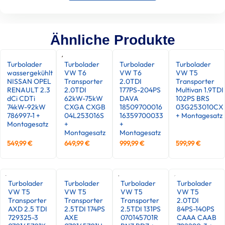
Ähnliche Produkte
Turbolader
Turbolader
Turbolader
Turbolader
wassergekühlt
VW T6
VW T6
VW T5
NISSAN OPEL
Transporter
2.0TDI
Transporter
RENAULT 2.3
2.0TDI
177PS-204PS
Multivan 1.9TDI
dCi CDTi
62kW-75kW
DAVA
102PS BRS
74kW-92kW
CXGA CXGB
18509700016
03G253010CX
786997-1 +
04L253016S
16359700033
+ Montagesatz
Montagesatz
+
+
Montagesatz
Montagesatz
549,99
€
649,99
€
999,99
€
599,99
€
Turbolader
Turbolader
Turbolader
Turbolader
VW T5
VW T5
VW T5
VW T5
Transporter
Transporter
Transporter
2.0TDI
AXD 2.5 TDI
2.5TDI 174PS
2.5TDI 131PS
84PS-140PS
729325-3
AXE
070145701R
CAAA CAAB