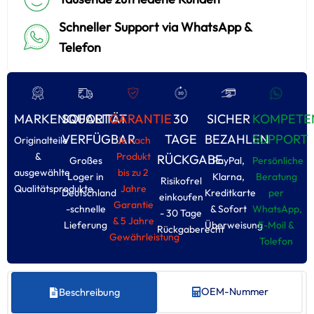
Schneller Support via WhatsApp &
Telefon
MARKENQUALITÄT
SOFORT
GARANTIE
30
SICHER
KOMPETE
VERFÜGBAR
TAGE
BEZAHLEN
SUPPORT
Originalteile
Je nach
&
Produkt
RÜCKGABE
Großes
PayPal,
Persönliche
ausgewählte
bis zu 2
Loger in
Klarna,
Beratung
Risikofrel
Qualitätsprodukte
Jahre
Deutschland
Kreditkarte
per
einkoufen
Garantie
-schnelle
& Sofort
WhatsApp,
- 30 Tage
& 5 Jahre
Lieferung
Überweisung
E-Moil &
Rückgaberecht
Gewährleistung
Tolefon
OEM-Nummer
Beschreibung