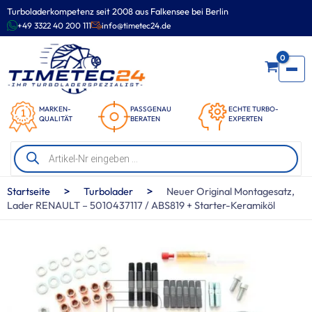
Zum
Turboladerkompetenz seit 2008 aus Falkensee bei Berlin
Inhalt
+49 3322 40 200 111
info@timetec24.de
springen
0
MARKEN-
PASSGENAU
ECHTE TURBO-
QUALITÄT
BERATEN
EXPERTEN
Products
search
>
>
Startseite
Turbolader
Neuer Original Montagesatz,
Lader RENAULT – 5010437117 / ABS819 + Starter-Keramiköl