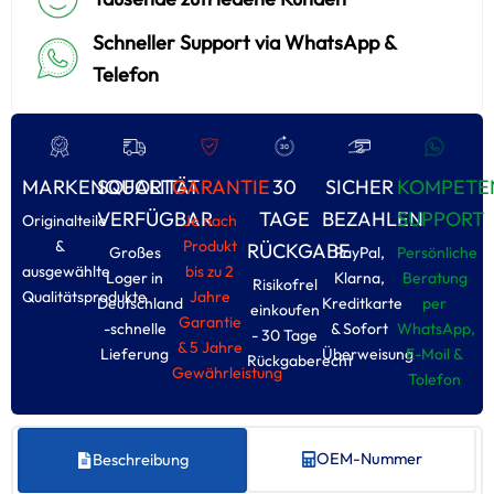
Schneller Support via WhatsApp &
Telefon
MARKENQUALITÄT
SOFORT
GARANTIE
30
SICHER
KOMPETE
VERFÜGBAR
TAGE
BEZAHLEN
SUPPORT
Originalteile
Je nach
&
Produkt
RÜCKGABE
Großes
PayPal,
Persönliche
ausgewählte
bis zu 2
Loger in
Klarna,
Beratung
Risikofrel
Qualitätsprodukte
Jahre
Deutschland
Kreditkarte
per
einkoufen
Garantie
-schnelle
& Sofort
WhatsApp,
- 30 Tage
& 5 Jahre
Lieferung
Überweisung
E-Moil &
Rückgaberecht
Gewährleistung
Tolefon
OEM-Nummer
Beschreibung