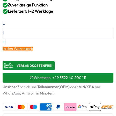
Zuverlässige Funktion
Lieferzeit: 1–2 Werktage
Neuer
-
Original
Montagesatz,
Lader
RENAULT
+
–
In den Warenkorb
5010437117
/
ABS819
VERSANDKOSTENFREI​
+
Starter-
Keramiköl
Whatsapp: +49 3322 40 200 111
Menge
Unsicher?
Schick uns
Teilenummer
(
OEM)
oder
VIN/KBA
per
WhatsApp, Antwort in Minuten.