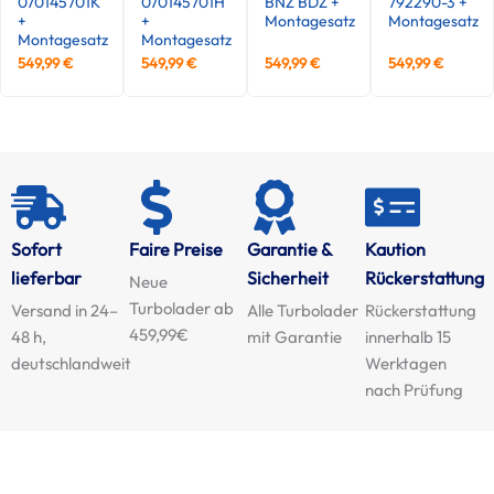
070145701K
070145701H
BNZ BDZ +
792290-3 +
+
+
Montagesatz
Montagesatz
Montagesatz
Montagesatz
549,99
€
549,99
€
549,99
€
549,99
€
Sofort
Faire Preise
Garantie &
Kaution
lieferbar
Sicherheit
Rückerstattung
Neue
Turbolader ab
Versand in 24–
Alle Turbolader
Rückerstattung
459,99€
48 h,
mit Garantie
innerhalb 15
deutschlandweit
Werktagen
nach Prüfung