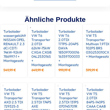
Ähnliche Produkte
Turbolader
Turbolader
Turbolader
Turbolader
wassergekühlt
VW T6
VW T6
VW T5
NISSAN OPEL
Transporter
2.0TDI
Transporter
RENAULT 2.3
2.0TDI
177PS-204PS
Multivan 1.9TDI
dCi CDTi
62kW-75kW
DAVA
102PS BRS
74kW-92kW
CXGA CXGB
18509700016
03G253010CX
786997-1 +
04L253016S
16359700033
+ Montagesatz
Montagesatz
+
+
Montagesatz
Montagesatz
549,99
€
649,99
€
999,99
€
599,99
€
Turbolader
Turbolader
Turbolader
Turbolader
VW T5
VW T5
VW T5
VW T5
Transporter
Transporter
Transporter
2.0TDI
AXD 2.5 TDI
2.5TDI 174PS
2.5TDI 131PS
84PS-140PS
729325-3
AXE
070145701R
CAAA CAAB