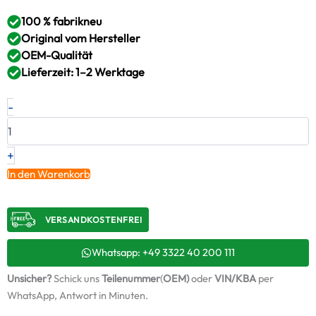
100 % fabrikneu
Original vom Hersteller
OEM-Qualität
Lieferzeit: 1–2 Werktage
Neuer
-
Original
Turbolader
HYUNDAI
2.0
+
N
In den Warenkorb
–
5012401020
/
VERSANDKOSTENFREI​
5012401020
Menge
Whatsapp: +49 3322 40 200 111
Unsicher?
Schick uns
Teilenummer
(
OEM)
oder
VIN/KBA
per
WhatsApp, Antwort in Minuten.