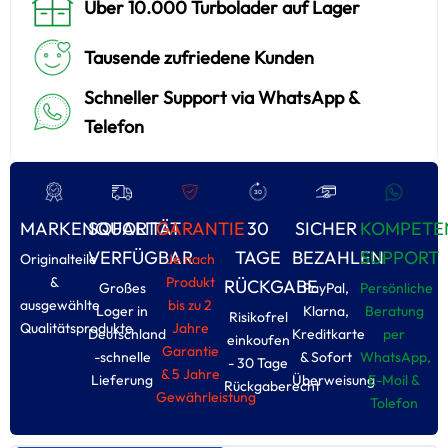
Über 10.000 Turbolader auf Lager
Tausende zufriedene Kunden
Schneller Support via WhatsApp &
Telefon
MARKENQUALITÄT
SOFORT
GARANTIE
30
SICHER
KOMPETE
VERFÜGBAR
TAGE
BEZAHLEN
SUPPORT
Originalteile
Je nach
&
Produkt
RÜCKGABE
Großes
PayPal,
Persönliche
ausgewählte
bis zu 2
Loger in
Klarna,
Beratung
Risikofrel
Qualitätsprodukte
Jahre
Deutschland
Kreditkarte
per
einkoufen
Garantie
-schnelle
& Sofort
WhatsApp,
- 30 Tage
& 5 Jahre
Lieferung
Überweisung
E-Moil &
Rückgaberecht
Gewährleistung
Tolefon