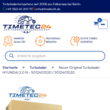
Zum
Turboladerkompetenz seit 2008 aus Falkensee bei Berlin
Inhalt
+49 3322 40 200 111
info@timetec24.de
springen
0
MARKEN-
PASSGENAU
ECHTE TURBO-
QUALITÄT
BERATEN
EXPERTEN
Products
search
>
>
Startseite
Turbolader
Neuer Original Turbolader
HYUNDAI 2.0 N – 5012401020 / 5012401020