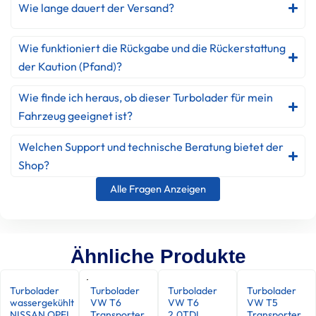
Wie lange dauert der Versand?
Wie funktioniert die Rückgabe und die Rückerstattung
der Kaution (Pfand)?
Wie finde ich heraus, ob dieser Turbolader für mein
Fahrzeug geeignet ist?
Welchen Support und technische Beratung bietet der
Shop?
Alle Fragen Anzeigen
Ähnliche Produkte
Turbolader
Turbolader
Turbolader
Turbolader
wassergekühlt
VW T6
VW T6
VW T5
NISSAN OPEL
Transporter
2.0TDI
Transporter