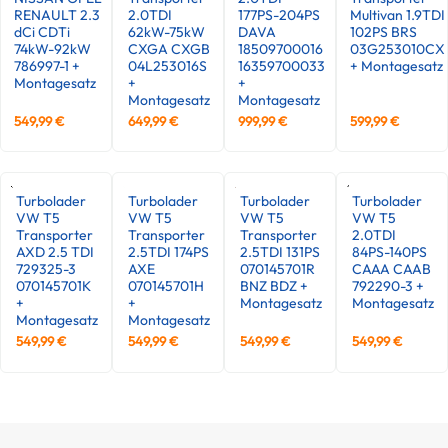
RENAULT 2.3
2.0TDI
177PS-204PS
Multivan 1.9TDI
dCi CDTi
62kW-75kW
DAVA
102PS BRS
74kW-92kW
CXGA CXGB
18509700016
03G253010CX
786997-1 +
04L253016S
16359700033
+ Montagesatz
Montagesatz
+
+
Montagesatz
Montagesatz
549,99
€
649,99
€
999,99
€
599,99
€
Turbolader
Turbolader
Turbolader
Turbolader
VW T5
VW T5
VW T5
VW T5
Transporter
Transporter
Transporter
2.0TDI
AXD 2.5 TDI
2.5TDI 174PS
2.5TDI 131PS
84PS-140PS
729325-3
AXE
070145701R
CAAA CAAB
070145701K
070145701H
BNZ BDZ +
792290-3 +
+
+
Montagesatz
Montagesatz
Montagesatz
Montagesatz
549,99
€
549,99
€
549,99
€
549,99
€