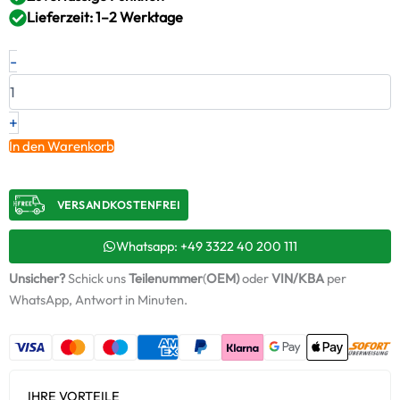
Lieferzeit: 1–2 Werktage
Neuer
-
Original
Montagesatz,
Lader
IVECO
+
–
In den Warenkorb
504035210
/
ABS767
VERSANDKOSTENFREI​
+
Starter-
Keramiköl
Whatsapp: +49 3322 40 200 111
Menge
Unsicher?
Schick uns
Teilenummer
(
OEM)
oder
VIN/KBA
per
WhatsApp, Antwort in Minuten.
IHRE VORTEILE