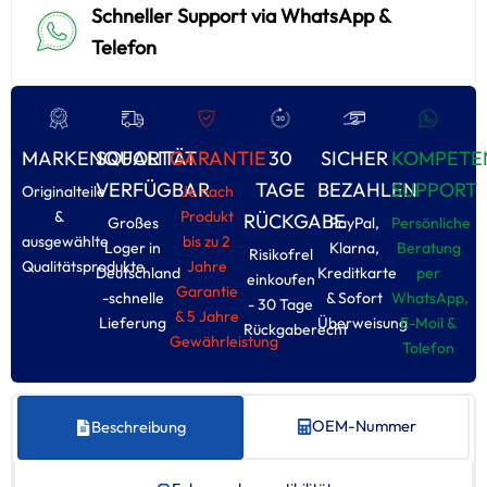
Schneller Support via WhatsApp &
Telefon
MARKENQUALITÄT
SOFORT
GARANTIE
30
SICHER
KOMPETE
VERFÜGBAR
TAGE
BEZAHLEN
SUPPORT
Originalteile
Je nach
&
Produkt
RÜCKGABE
Großes
PayPal,
Persönliche
ausgewählte
bis zu 2
Loger in
Klarna,
Beratung
Risikofrel
Qualitätsprodukte
Jahre
Deutschland
Kreditkarte
per
einkoufen
Garantie
-schnelle
& Sofort
WhatsApp,
- 30 Tage
& 5 Jahre
Lieferung
Überweisung
E-Moil &
Rückgaberecht
Gewährleistung
Tolefon
OEM-Nummer
Beschreibung