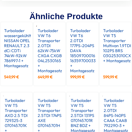
Ähnliche Produkte
Turbolader
Turbolader
Turbolader
Turbolader
wassergekühlt
VW T6
VW T6
VW T5
NISSAN OPEL
Transporter
2.0TDI
Transporter
RENAULT 2.3
2.0TDI
177PS-204PS
Multivan 1.9TDI
dCi CDTi
62kW-75kW
DAVA
102PS BRS
74kW-92kW
CXGA CXGB
18509700016
03G253010CX
786997-1 +
04L253016S
16359700033
+ Montagesatz
Montagesatz
+
+
Montagesatz
Montagesatz
549,99
€
649,99
€
999,99
€
599,99
€
Turbolader
Turbolader
Turbolader
Turbolader
VW T5
VW T5
VW T5
VW T5
Transporter
Transporter
Transporter
2.0TDI
AXD 2.5 TDI
2.5TDI 174PS
2.5TDI 131PS
84PS-140PS
729325-3
AXE
070145701R
CAAA CAAB
070145701K
070145701H
BNZ BDZ +
792290-3 +
+
+
Montagesatz
Montagesatz