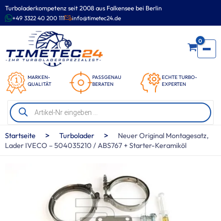
Zum
Turboladerkompetenz seit 2008 aus Falkensee bei Berlin
Inhalt
+49 3322 40 200 111
info@timetec24.de
springen
0
MARKEN-
PASSGENAU
ECHTE TURBO-
QUALITÄT
BERATEN
EXPERTEN
Products
search
>
>
Startseite
Turbolader
Neuer Original Montagesatz,
Lader IVECO – 504035210 / ABS767 + Starter-Keramiköl