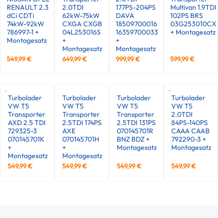
RENAULT 2.3
2.0TDI
177PS-204PS
Multivan 1.9TDI
dCi CDTi
62kW-75kW
DAVA
102PS BRS
74kW-92kW
CXGA CXGB
18509700016
03G253010CX
786997-1 +
04L253016S
16359700033
+ Montagesatz
Montagesatz
+
+
Montagesatz
Montagesatz
549,99
€
649,99
€
999,99
€
599,99
€
Turbolader
Turbolader
Turbolader
Turbolader
VW T5
VW T5
VW T5
VW T5
Transporter
Transporter
Transporter
2.0TDI
AXD 2.5 TDI
2.5TDI 174PS
2.5TDI 131PS
84PS-140PS
729325-3
AXE
070145701R
CAAA CAAB
070145701K
070145701H
BNZ BDZ +
792290-3 +
+
+
Montagesatz
Montagesatz
Montagesatz
Montagesatz
549,99
€
549,99
€
549,99
€
549,99
€