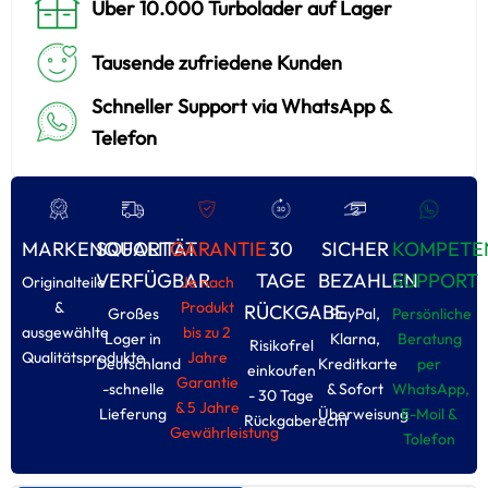
Über 10.000 Turbolader auf Lager
Tausende zufriedene Kunden
Schneller Support via WhatsApp &
Telefon
MARKENQUALITÄT
SOFORT
GARANTIE
30
SICHER
KOMPETE
VERFÜGBAR
TAGE
BEZAHLEN
SUPPORT
Originalteile
Je nach
&
Produkt
RÜCKGABE
Großes
PayPal,
Persönliche
ausgewählte
bis zu 2
Loger in
Klarna,
Beratung
Risikofrel
Qualitätsprodukte
Jahre
Deutschland
Kreditkarte
per
einkoufen
Garantie
-schnelle
& Sofort
WhatsApp,
- 30 Tage
& 5 Jahre
Lieferung
Überweisung
E-Moil &
Rückgaberecht
Gewährleistung
Tolefon