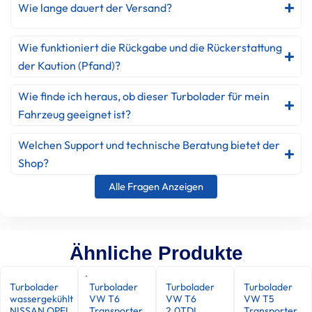
Wie lange dauert der Versand?
Wie funktioniert die Rückgabe und die Rückerstattung
der Kaution (Pfand)?
Wie finde ich heraus, ob dieser Turbolader für mein
Fahrzeug geeignet ist?
Welchen Support und technische Beratung bietet der
Shop?
Alle Fragen Anzeigen
Ähnliche Produkte
Turbolader
Turbolader
Turbolader
Turbolader
wassergekühlt
VW T6
VW T6
VW T5
NISSAN OPEL
Transporter
2.0TDI
Transporter