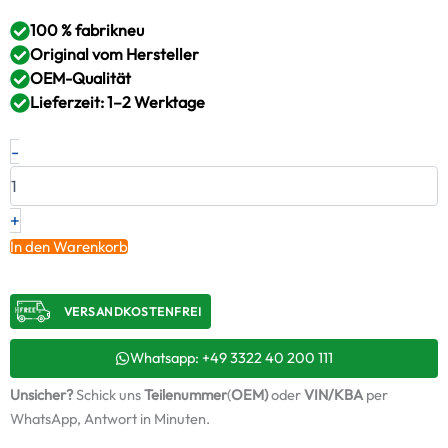
100 % fabrikneu
Original vom Hersteller
OEM-Qualität
Lieferzeit: 1–2 Werktage
Neuer
-
Original
Turbolader
FIAT
2.3
+
JTD
In den Warenkorb
–
504070186
/
VERSANDKOSTENFREI​
53039900090
+
Montagesatz
Whatsapp: +49 3322 40 200 111
Menge
Unsicher?
Schick uns
Teilenummer
(
OEM)
oder
VIN/KBA
per
WhatsApp, Antwort in Minuten.