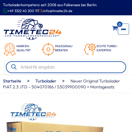
Zum
Turboladerkompetenz seit 2008 aus Falkensee bei Berlin
Inhalt
+49 3322 40 200 111
info@timetec24.de
springen
0
MARKEN-
PASSGENAU
ECHTE TURBO-
QUALITÄT
BERATEN
EXPERTEN
Products
search
>
>
Startseite
Turbolader
Neuer Original Turbolader
FIAT 2.3 JTD – 504070186 / 53039900090 + Montagesatz