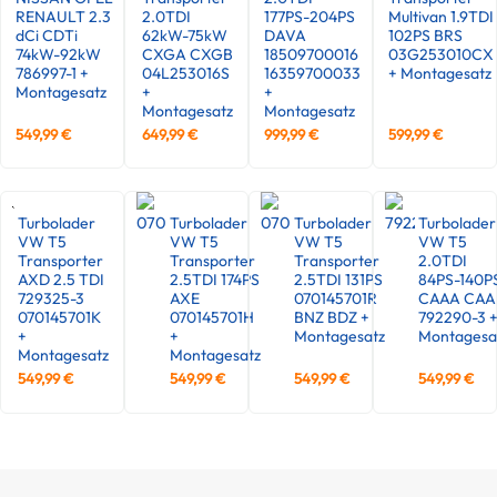
RENAULT 2.3
2.0TDI
177PS-204PS
Multivan 1.9TDI
dCi CDTi
62kW-75kW
DAVA
102PS BRS
74kW-92kW
CXGA CXGB
18509700016
03G253010CX
786997-1 +
04L253016S
16359700033
+ Montagesatz
Montagesatz
+
+
Montagesatz
Montagesatz
549,99
€
649,99
€
999,99
€
599,99
€
Turbolader
Turbolader
Turbolader
Turbolader
VW T5
VW T5
VW T5
VW T5
Transporter
Transporter
Transporter
2.0TDI
AXD 2.5 TDI
2.5TDI 174PS
2.5TDI 131PS
84PS-140P
729325-3
AXE
070145701R
CAAA CAA
070145701K
070145701H
BNZ BDZ +
792290-3 
+
+
Montagesatz
Montagesa
Montagesatz
Montagesatz
549,99
€
549,99
€
549,99
€
549,99
€