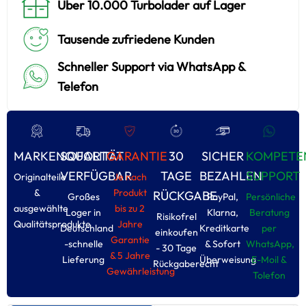
Über 10.000 Turbolader auf Lager
Tausende zufriedene Kunden
Schneller Support via WhatsApp &
Telefon
MARKENQUALITÄT
SOFORT
GARANTIE
30
SICHER
KOMPETE
VERFÜGBAR
TAGE
BEZAHLEN
SUPPORT
Originalteile
Je nach
&
Produkt
RÜCKGABE
Großes
PayPal,
Persönliche
ausgewählte
bis zu 2
Loger in
Klarna,
Beratung
Risikofrel
Qualitätsprodukte
Jahre
Deutschland
Kreditkarte
per
einkoufen
Garantie
-schnelle
& Sofort
WhatsApp,
- 30 Tage
& 5 Jahre
Lieferung
Überweisung
E-Moil &
Rückgaberecht
Gewährleistung
Tolefon