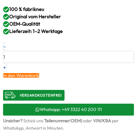
100 % fabrikneu
Original vom Hersteller
OEM-Qualität
Lieferzeit: 1–2 Werktage
Neuer
-
Original
Turbolader
MAN
–
+
51091007478
In den Warenkorb
/
3593594
Menge
VERSANDKOSTENFREI​
Whatsapp: +49 3322 40 200 111
Unsicher?
Schick uns
Teilenummer
(
OEM)
oder
VIN/KBA
per
WhatsApp, Antwort in Minuten.