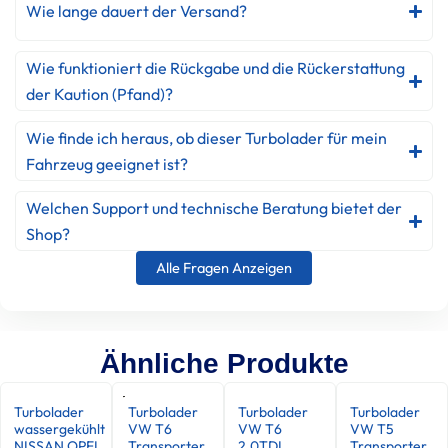
Wie lange dauert der Versand?
Wie funktioniert die Rückgabe und die Rückerstattung
der Kaution (Pfand)?
Wie finde ich heraus, ob dieser Turbolader für mein
Fahrzeug geeignet ist?
Welchen Support und technische Beratung bietet der
Shop?
Alle Fragen Anzeigen
Ähnliche Produkte
Turbolader
Turbolader
Turbolader
Turbolader
wassergekühlt
VW T6
VW T6
VW T5
NISSAN OPEL
Transporter
2.0TDI
Transporter