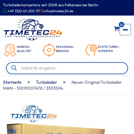
Zum
Turboladerkompetenz seit 2008 aus Falkensee bei Berlin
Inhalt
+49 3322 40 200 111
info@timetec24.de
springen
0
MARKEN-
PASSGENAU
ECHTE TURBO-
QUALITÄT
BERATEN
EXPERTEN
Products
search
>
>
Startseite
Turbolader
Neuer Original Turbolader
MAN – 51091007478 / 3593594