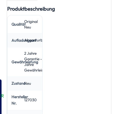
Produktbeschreibung
Original
Qualität
Neu
Abgasturbolader
Aufladungsart
2 Jahre
Garantie - 5
Gewährleistung
Jahre
Gewährleistung
Neu
Zustand
ER
Hersteller
127030
Nr.