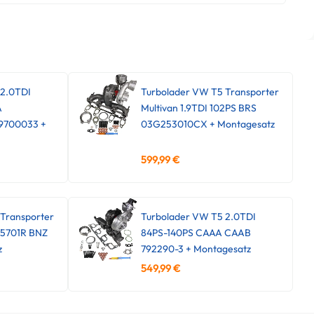
 2.0TDI
Turbolader VW T5 Transporter
A
Multivan 1.9TDI 102PS BRS
9700033 +
03G253010CX + Montagesatz
599,99
€
Transporter
Turbolader VW T5 2.0TDI
45701R BNZ
84PS-140PS CAAA CAAB
z
792290-3 + Montagesatz
549,99
€