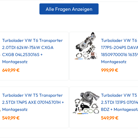
Alle Fragen Anzeigen
Turbolader VW T6 Transporter
Turbolader VW T6
2.0TDI 62kW-75kW CXGA
177PS-204PS DAV
CXGB 04L253016S +
18509700016 1635
Montagesatz
Montagesatz
649,99
€
999,99
€
Turbolader VW T5 Transporter
Turbolader VW T5 
2.5TDI 174PS AXE 070145701H +
2.5TDI 131PS 0701
Montagesatz
BDZ + Montagesat
549,99
€
549,99
€