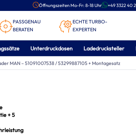
Öffnungszeiten Mo-Fr: 8-18 Uhr
+49 3322 40 2
PASSGENAU
ECHTE TURBO-
BERATEN
EXPERTEN
ngssätze
Unterdruckdosen
Ladedrucksteller
lader MAN – 51091007538 / 53299887105 + Montagesatz
e
ie + 5
rleistung