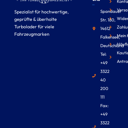
Konta
Versa
Spandauer
Spezialist für hochwertige,
Wider
geprüfte & überholte
Str. 180,
Turbolader für viele
Zahlu
14612
Fahrzeugmarken
Mein 
Falkensee,
Häufi
Deutschland
Kauti
Tel:
Antra
+49
3322
40
200
111
Fax:
+49
3322