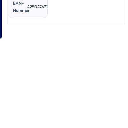
EAN-
4250476270308
Nummer