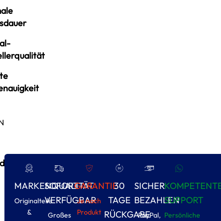
ale
sdauer
al-
llerqualität
te
enauigkeit
N
d
MARKENQUALITÄT
SOFORT
GARANTIE
30
SICHER
KOMPETENT
VERFÜGBAR
TAGE
BEZAHLEN
SUPPORT
Originalteile
Je nach
&
Produkt
RÜCKGABE
Großes
PayPal,
Persönliche