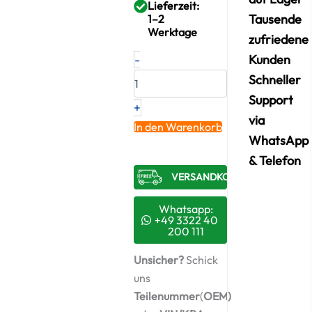
Lieferzeit:
Tausende
1–2
Werktage
zufriedene
Neuer
-
Kunden
Original
Schneller
Turbolader
MAN
Support
+
–
via
51091007538
In den Warenkorb
/
WhatsApp
53299887105
& Telefon
+
VERSANDKOSTENFREI​
Montagesatz
Menge
Whatsapp:
+49 3322 40
200 111
Unsicher?
Schick
uns
Teilenummer
(
OEM)