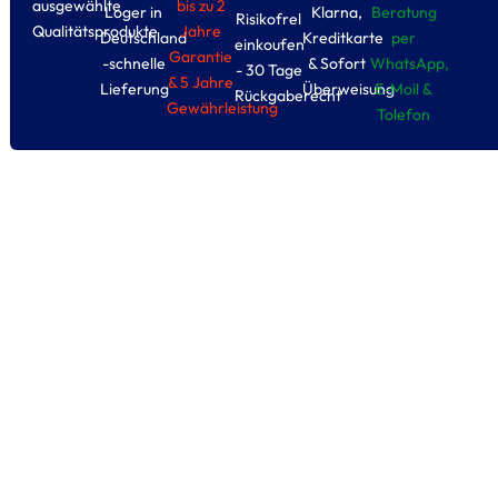
ausgewählte
bis zu 2
Loger in
Klarna,
Beratung
Risikofrel
Qualitätsprodukte
Jahre
Deutschland
Kreditkarte
per
einkoufen
Garantie
-schnelle
& Sofort
WhatsApp,
- 30 Tage
& 5 Jahre
Lieferung
Überweisung
E-Moil &
Rückgaberecht
Gewährleistung
Tolefon