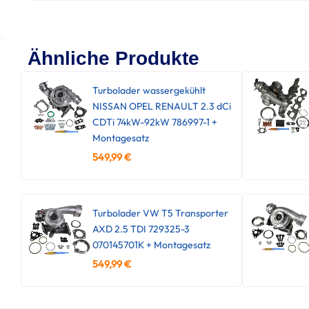
Ähnliche Produkte
Turbolader wassergekühlt
NISSAN OPEL RENAULT 2.3 dCi
CDTi 74kW-92kW 786997-1 +
Montagesatz
549,99
€
Turbolader VW T5 Transporter
AXD 2.5 TDI 729325-3
070145701K + Montagesatz
549,99
€