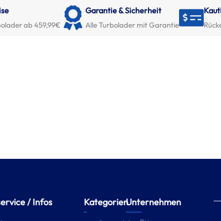
ise
Garantie & Sicherheit
Kaut
olader ab 459,99€
Alle Turbolader mit Garantie
Rück
rvice / Infos
Kategorien
Unternehmen