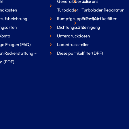
kt
Generalüberholte
Über uns
ndkosten
Turbolader
Turbolader Reparatur
rufsbelehrung
Rumpfgruppe(CHRA)
Dieselpartikelfilter
ngsarten
Dichtungssätze
Reinigung
Konto
Unterdruckdosen
ge Fragen (FAQ)
Ladedrucksteller
on Rückerstattung –
Dieselpartikelfilter(DPF)
g (PDF)