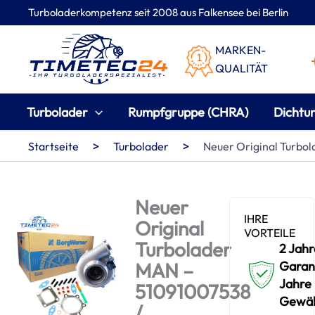
Zum
Turboladerkompetenz seit 2008 aus Falkensee bei Berlin
Inhalt
springen
MARKEN-
QUALITÄT
Turbolader
Rumpfgruppe (CHRA)
Dichtu
>
>
Startseite
Turbolader
Neuer Original Turbo
Neuer
IHRE
Original
VORTEILE
Turbolader
2 Jahr
MAN –
Garant
Jahre
51091007538
Gewäh
/