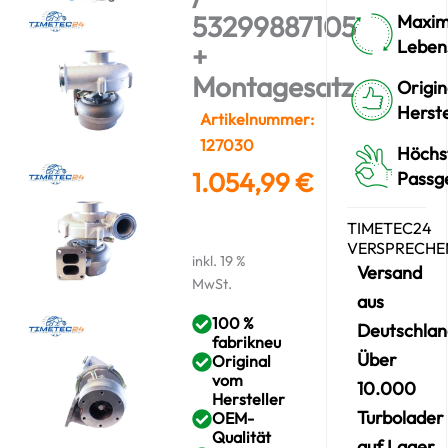
53299887105
Maxim
Leben
+
Montagesatz
Origin
Herste
Artikelnummer:
127030
Höchs
1.054,99
€
Passg
TIMETEC24
VERSPRECHE
inkl. 19 %
Versand
MwSt.
aus
100 %
Deutschlan
fabrikneu
Über
Original
vom
10.000
Hersteller
Turbolader
OEM-
Qualität
auf Lager