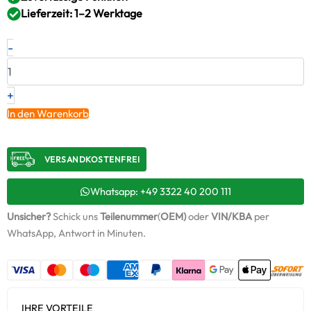
Lieferzeit: 1–2 Werktage
Neuer
-
Original
Montagesatz,
Lader
MAN
+
–
In den Warenkorb
51091007615
/
ABS855
VERSANDKOSTENFREI​
+
Starter-
Keramiköl
Whatsapp: +49 3322 40 200 111
Menge
Unsicher?
Schick uns
Teilenummer
(
OEM)
oder
VIN/KBA
per
WhatsApp, Antwort in Minuten.
IHRE VORTEILE