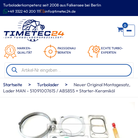
Zum
Turboladerkompetenz seit 2008 aus Falkensee bei Berlin
Inhalt
+49 3322 40 200 111
info@timetec24.de
springen
0
MARKEN-
PASSGENAU
ECHTE TURBO-
QUALITÄT
BERATEN
EXPERTEN
Products
search
>
>
Startseite
Turbolader
Neuer Original Montagesatz,
Lader MAN – 51091007615 / ABS855 + Starter-Keramiköl