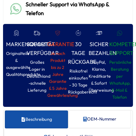
Schneller Support via WhatsApp &
Telefon
MARKENQUALITÄT
SOFORT
GARANTIE
30
SICHER
KOMPETE
VERFÜGBAR
TAGE
BEZAHLEN
SUPPORT
Originalteile
Je nach
&
Produkt
RÜCKGABE
Großes
PayPal,
Persönliche
ausgewählte
bis zu 2
Loger in
Klarna,
Beratung
Risikofrel
Qualitätsprodukte
Jahre
Deutschland
Kreditkarte
per
einkoufen
Garantie
-schnelle
& Sofort
WhatsApp,
- 30 Tage
& 5 Jahre
Lieferung
Überweisung
E-Moil &
Rückgaberecht
Gewährleistung
Tolefon
OEM-Nummer
Beschreibung