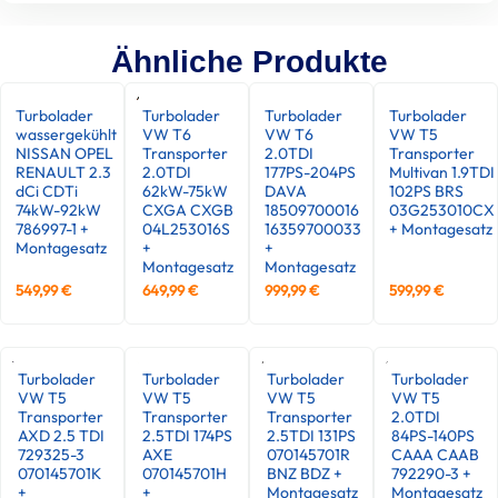
Ähnliche Produkte
Turbolader
Turbolader
Turbolader
Turbolader
wassergekühlt
VW T6
VW T6
VW T5
NISSAN OPEL
Transporter
2.0TDI
Transporter
RENAULT 2.3
2.0TDI
177PS-204PS
Multivan 1.9TDI
dCi CDTi
62kW-75kW
DAVA
102PS BRS
74kW-92kW
CXGA CXGB
18509700016
03G253010CX
786997-1 +
04L253016S
16359700033
+ Montagesatz
Montagesatz
+
+
Montagesatz
Montagesatz
549,99
€
649,99
€
999,99
€
599,99
€
Turbolader
Turbolader
Turbolader
Turbolader
VW T5
VW T5
VW T5
VW T5
Transporter
Transporter
Transporter
2.0TDI
AXD 2.5 TDI
2.5TDI 174PS
2.5TDI 131PS
84PS-140PS
729325-3
AXE
070145701R
CAAA CAAB
070145701K
070145701H
BNZ BDZ +
792290-3 +
+
+
Montagesatz
Montagesatz