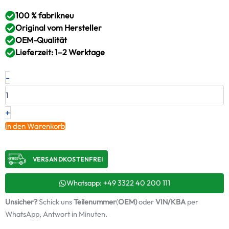
100 % fabrikneu
Original vom Hersteller
OEM-Qualität
Lieferzeit: 1–2 Werktage
Neuer
-
Original
Turbolader
MAN
–
+
51091009529
In den Warenkorb
/
317828
+
VERSANDKOSTENFREI​
Montagesatz
Menge
Whatsapp: +49 3322 40 200 111
Unsicher?
Schick uns
Teilenummer
(
OEM)
oder
VIN/KBA
per
WhatsApp, Antwort in Minuten.