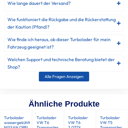
Wie lange dauert der Versand?
Wie funktioniert die Rückgabe und die Rückerstattung
der Kaution (Pfand)?
Wie finde ich heraus, ob dieser Turbolader für mein
Fahrzeug geeignet ist?
Welchen Support und technische Beratung bietet der
Shop?
Alle Fragen Anzeigen
Ähnliche Produkte
Turbolader
Turbolader
Turbolader
Turbolader
wassergekühlt
VW T6
VW T6
VW T5
NISSAN OPEL
Transporter
2.0TDI
Transporter