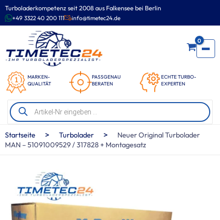
Zum
Turboladerkompetenz seit 2008 aus Falkensee bei Berlin
Inhalt
+49 3322 40 200 111
info@timetec24.de
springen
0
MARKEN-
PASSGENAU
ECHTE TURBO-
QUALITÄT
BERATEN
EXPERTEN
Products
search
>
>
Startseite
Turbolader
Neuer Original Turbolader
MAN – 51091009529 / 317828 + Montagesatz