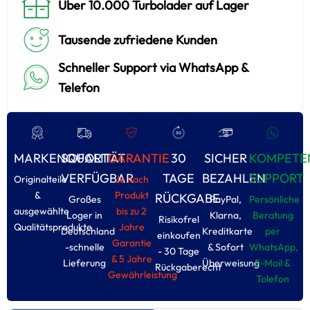
Über 10.000 Turbolader auf Lager
Tausende zufriedene Kunden
Schneller Support via WhatsApp &
Telefon
MARKENQUALITÄT
SOFORT
GARANTIE
30
SICHER
KOMPETE
VERFÜGBAR
TAGE
BEZAHLEN
SUPPORT
Originalteile
Je nach
&
Produkt
RÜCKGABE
Großes
PayPal,
Persönliche
ausgewählte
bis zu 2
Loger in
Klarna,
Beratung
Risikofrel
Qualitätsprodukte
Jahre
Deutschland
Kreditkarte
per
einkoufen
Garantie
-schnelle
& Sofort
WhatsApp,
- 30 Tage
& 5 Jahre
Lieferung
Überweisung
E-Moil &
Rückgaberecht
Gewährleistung
Tolefon