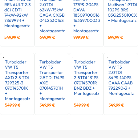
RENAULT 2.3
2.0TDI
177PS-204PS
Multivan 1.9TDI
dCi CDTi
62kW-75kW
DAVA
102PS BRS
74kW-92kW
CXGA CXGB
18509700016
03G253010CX
786997-1 +
04L253016S
16359700033
+ Montagesatz
Montagesatz
+
+
Montagesatz
Montagesatz
549,99
€
649,99
€
999,99
€
599,99
€
Turbolader
Turbolader
Turbolader
Turbolader
VW T5
VW T5
VW T5
VW T5
Transporter
Transporter
Transporter
2.0TDI
AXD 2.5 TDI
2.5TDI 174PS
2.5TDI 131PS
84PS-140PS
729325-3
AXE
070145701R
CAAA CAAB
070145701K
070145701H
BNZ BDZ +
792290-3 +
+
+
Montagesatz
Montagesatz
Montagesatz
Montagesatz
549,99
€
549,99
€
549,99
€
549,99
€