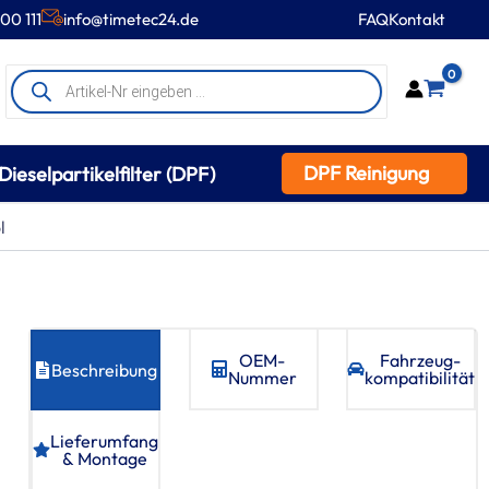
00 111
info@timetec24.de
FAQ
Kontakt
Products
0
search
DPF Reinigung
Dieselpartikelfilter (DPF)
l
OEM-
Fahrzeug­
Beschreibung
Nummer
kompatibilität
Lieferumfang
& Montage