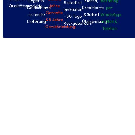
Loger in
Klarna,
Beratung
Risikofrel
Qualitätsprodukte
Jahre
Deutschland
Kreditkarte
per
einkoufen
Garantie
-schnelle
& Sofort
WhatsApp,
- 30 Tage
& 5 Jahre
Lieferung
Überweisung
E-Moil &
Rückgaberecht
Gewährleistung
Tolefon