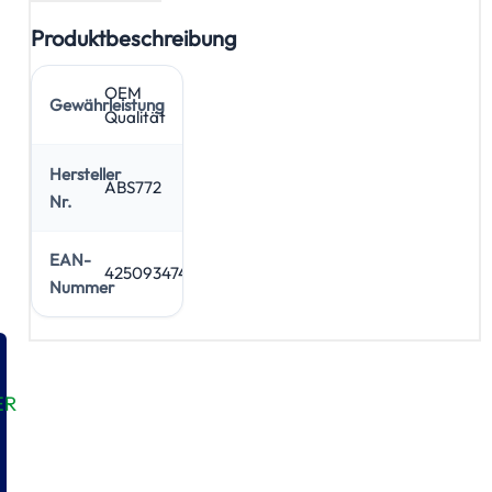
Produktbeschreibung
OEM
Gewährleistung
Qualität
Hersteller
ABS772
Nr.
EAN-
4250934745874
Nummer
ER