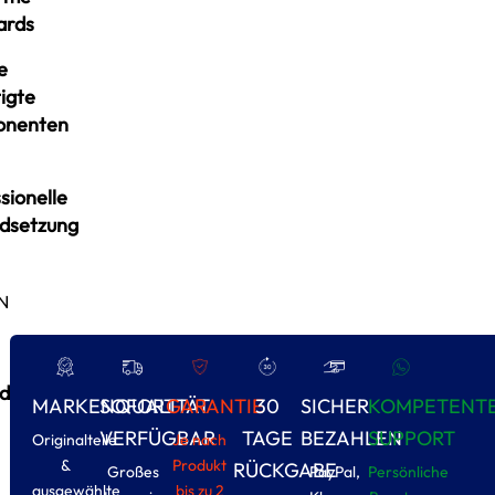
ards
e
igte
onenten
sionelle
ndsetzung
N
d
MARKENQUALITÄT
SOFORT
GARANTIE
30
SICHER
KOMPETENT
VERFÜGBAR
TAGE
BEZAHLEN
SUPPORT
Originalteile
Je nach
&
Produkt
RÜCKGABE
Großes
PayPal,
Persönliche
ausgewählte
bis zu 2