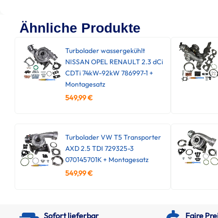
Ähnliche Produkte
Turbolader wassergekühlt
NISSAN OPEL RENAULT 2.3 dCi
CDTi 74kW-92kW 786997-1 +
Montagesatz
549,99
€
Turbolader VW T5 Transporter
AXD 2.5 TDI 729325-3
070145701K + Montagesatz
549,99
€
Sofort lieferbar
Faire Pre