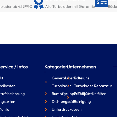
olader ab 459,99€
Alle Turbolader mit Garantie
Rück
rvice / Infos
Kategorien
Unternehmen
kt
Generalüberholte
Über uns
ndkosten
Turbolader
Turbolader Reparatur
rufsbelehrung
Rumpfgruppe(CHRA)
Dieselpartikelfilter
ngsarten
Dichtungssätze
Reinigung
Konto
Unterdruckdosen