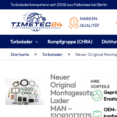
Zum
Turboladerkompetenz seit 2008 aus Falkensee bei Berlin
Inhalt
springen
MARKEN-
QUALITÄT
Turbolader
Rumpfgruppe (CHRA)
Dichtu
>
>
Startseite
Turbolader
Neuer Original Monta
Neuer
IHRE
Original
VORTEILE
Montagesatz,
Geprü
Lader
Ersatz
MAN –
OEM-
51091017075
konfo