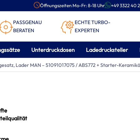
Öffnungszeiten Mo-Fr: 8-18 Uhr
+49 3322 40 2
PASSGENAU
ECHTE TURBO-
BERATEN
EXPERTEN
ngssätze
Unterdruckdosen
Ladedrucksteller
gesatz, Lader MAN – 51091017075 / ABS772 + Starter-Keramikö
fte
teilqualität
rme