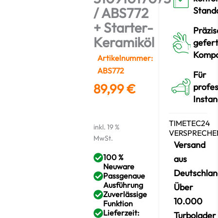
/ ABS772
Stand
+ Starter-
Präzis
Keramiköl
gefert
Komp
Artikelnummer:
ABS772
Für
89,99
€
profes
Insta
TIMETEC24
inkl. 19 %
VERSPRECHE
MwSt.
Versand
100 %
aus
Neuware
Deutschlan
Passgenaue
Ausführung
Über
Zuverlässige
10.000
Funktion
Lieferzeit:
Turbolader