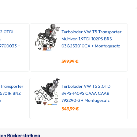
 2.0TDI
Turbolader VW T5 Transporter
A
Multivan 1.9TDI 102PS BRS
9700033 +
03G253010CX + Montagesatz
599,99
€
Transporter
Turbolader VW T5 2.0TDI
45701R BNZ
84PS-140PS CAAA CAAB
z
792290-3 + Montagesatz
549,99
€
ion Rückerstattung