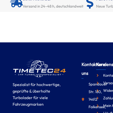
Versand in 24–48 h, deutschlandweit
Neue Turb
Kontaktiere
Kundense
uns
Konta
Versa
Spandauer
Spezialist für hochwertige,
Wider
geprüfte & überholte
Str. 180,
Turbolader für viele
Zahlu
14612
Fahrzeugmarken
Mein 
Falkensee,