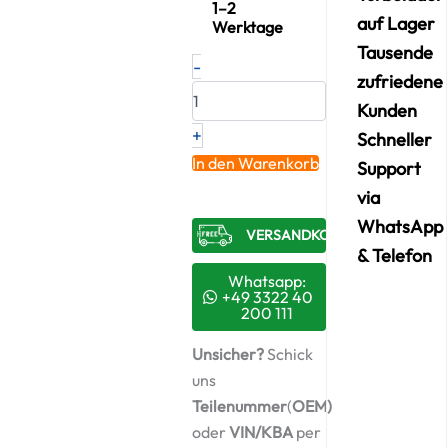
1–2
auf Lager
Werktage
Tausende
Neuer
-
Original
zufriedene
Montagesatz,
Kunden
Lader
+
MAN
Schneller
–
In den Warenkorb
Support
51091017075
via
/
ABS772
WhatsApp
VERSANDKOSTENFREI​
+
& Telefon
Starter-
Keramiköl
Whatsapp:
Menge
+49 3322 40
200 111
Unsicher?
Schick
uns
Teilenummer
(
OEM)
oder
VIN/KBA
per