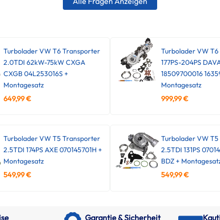
Alle Fragen Anzeigen
Turbolader VW T6 Transporter
Turbolader VW T6
2.0TDI 62kW-75kW CXGA
177PS-204PS DAV
CXGB 04L253016S +
18509700016 1635
Montagesatz
Montagesatz
649,99
€
999,99
€
Turbolader VW T5 Transporter
Turbolader VW T5 
2.5TDI 174PS AXE 070145701H +
2.5TDI 131PS 0701
Montagesatz
BDZ + Montagesat
549,99
€
549,99
€
ise
Garantie & Sicherheit
Kaut