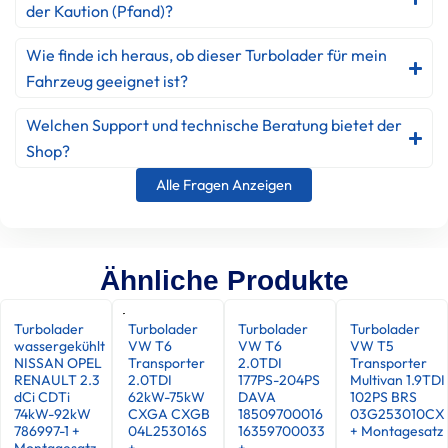
der Kaution (Pfand)?
Wie finde ich heraus, ob dieser Turbolader für mein
Fahrzeug geeignet ist?
Welchen Support und technische Beratung bietet der
Shop?
Alle Fragen Anzeigen
Ähnliche Produkte
Turbolader
Turbolader
Turbolader
Turbolader
wassergekühlt
VW T6
VW T6
VW T5
NISSAN OPEL
Transporter
2.0TDI
Transporter
RENAULT 2.3
2.0TDI
177PS-204PS
Multivan 1.9TDI
dCi CDTi
62kW-75kW
DAVA
102PS BRS
74kW-92kW
CXGA CXGB
18509700016
03G253010CX
786997-1 +
04L253016S
16359700033
+ Montagesatz
Montagesatz
+
+