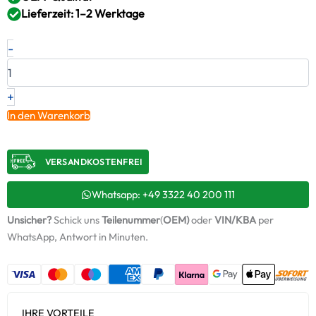
Lieferzeit: 1–2 Werktage
Neuer
-
Original
Turbolader
CATERPILLAR
–
+
5313013
In den Warenkorb
/
8136860002
Menge
VERSANDKOSTENFREI​
Whatsapp: +49 3322 40 200 111
Unsicher?
Schick uns
Teilenummer
(
OEM)
oder
VIN/KBA
per
WhatsApp, Antwort in Minuten.
IHRE VORTEILE