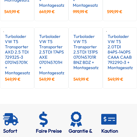
Montagesatz
Montagesatz
549,99
€
649,99
€
999,99
€
599,99
€
Turbolader
Turbolader
Turbolader
Turbolader
VW T5
VW T5
VW T5
VW T5
Transporter
Transporter
Transporter
2.0TDI
AXD 2.5 TDI
2.5TDI 174PS
2.5TDI 131PS
84PS-140PS
729325-3
AXE
070145701R
CAAA CAAB
070145701K
070145701H
BNZ BDZ +
792290-3 +
+
+
Montagesatz
Montagesatz
Montagesatz
Montagesatz
549,99
€
549,99
€
549,99
€
549,99
€
Sofort
Faire Preise
Garantie &
Kaution