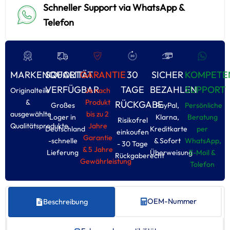
Schneller Support via WhatsApp &
Telefon
MARKENQUALITÄT
SOFORT
GARANTIE
30
SICHER
KOMPETE
VERFÜGBAR
TAGE
BEZAHLEN
SUPPORT
Originalteile
Je nach
&
Produkt
RÜCKGABE
Großes
PayPal,
Persönliche
ausgewählte
bis zu 2
Loger in
Klarna,
Beratung
Risikofrel
Qualitätsprodukte
Jahre
Deutschland
Kreditkarte
per
einkoufen
Garantie
-schnelle
& Sofort
WhatsApp,
- 30 Tage
& 5 Jahre
Lieferung
Überweisung
E-Moil &
Rückgaberecht
Gewährleistung
Tolefon
OEM-Nummer
Beschreibung