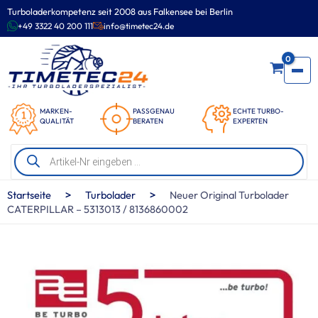
Zum
Turboladerkompetenz seit 2008 aus Falkensee bei Berlin
Inhalt
+49 3322 40 200 111
info@timetec24.de
springen
0
MARKEN-
PASSGENAU
ECHTE TURBO-
QUALITÄT
BERATEN
EXPERTEN
Products
search
>
>
Startseite
Turbolader
Neuer Original Turbolader
CATERPILLAR – 5313013 / 8136860002