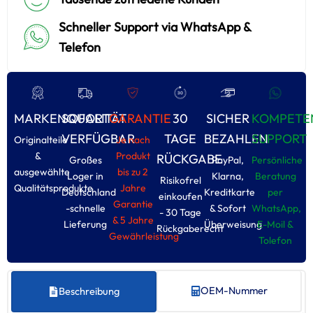
Schneller Support via WhatsApp &
Telefon
MARKENQUALITÄT
SOFORT
GARANTIE
30
SICHER
KOMPETE
VERFÜGBAR
TAGE
BEZAHLEN
SUPPORT
Originalteile
Je nach
&
Produkt
RÜCKGABE
Großes
PayPal,
Persönliche
ausgewählte
bis zu 2
Loger in
Klarna,
Beratung
Risikofrel
Qualitätsprodukte
Jahre
Deutschland
Kreditkarte
per
einkoufen
Garantie
-schnelle
& Sofort
WhatsApp,
- 30 Tage
& 5 Jahre
Lieferung
Überweisung
E-Moil &
Rückgaberecht
Gewährleistung
Tolefon
OEM-Nummer
Beschreibung