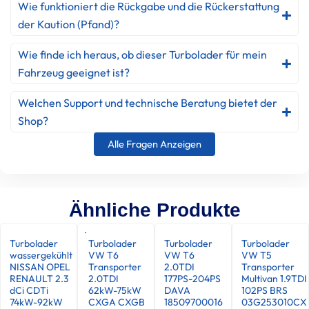
Wie funktioniert die Rückgabe und die Rückerstattung
der Kaution (Pfand)?
Wie finde ich heraus, ob dieser Turbolader für mein
Fahrzeug geeignet ist?
Welchen Support und technische Beratung bietet der
Shop?
Alle Fragen Anzeigen
Ähnliche Produkte
Turbolader
Turbolader
Turbolader
Turbolader
wassergekühlt
VW T6
VW T6
VW T5
NISSAN OPEL
Transporter
2.0TDI
Transporter
RENAULT 2.3
2.0TDI
177PS-204PS
Multivan 1.9TDI
dCi CDTi
62kW-75kW
DAVA
102PS BRS
74kW-92kW
CXGA CXGB
18509700016
03G253010CX