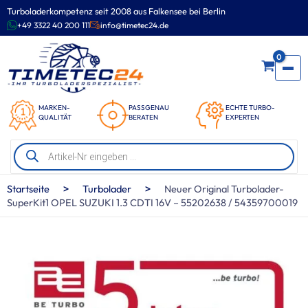
Zum
Turboladerkompetenz seit 2008 aus Falkensee bei Berlin
Inhalt
+49 3322 40 200 111
info@timetec24.de
springen
0
MARKEN-
PASSGENAU
ECHTE TURBO-
QUALITÄT
BERATEN
EXPERTEN
Products
search
>
>
Startseite
Turbolader
Neuer Original Turbolader-
SuperKit1 OPEL SUZUKI 1.3 CDTI 16V – 55202638 / 54359700019