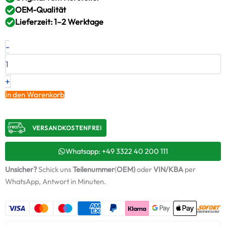
OEM-Qualität
Lieferzeit: 1–2 Werktage
Neuer
-
Original
Turbolader-
SuperKit1
OPEL
+
SUZUKI
In den Warenkorb
1.3
CDTI
16V
VERSANDKOSTENFREI​
–
55202638
/
Whatsapp: +49 3322 40 200 111
54359700019
Unsicher?
Schick uns
Teilenummer
(
OEM)
oder
VIN/KBA
per
Menge
WhatsApp, Antwort in Minuten.