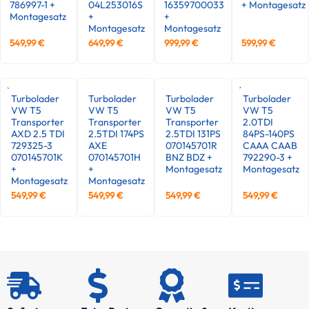
786997-1 +
04L253016S
16359700033
+ Montagesatz
Montagesatz
+
+
Montagesatz
Montagesatz
549,99
€
649,99
€
999,99
€
599,99
€
Turbolader
Turbolader
Turbolader
Turbolader
VW T5
VW T5
VW T5
VW T5
Transporter
Transporter
Transporter
2.0TDI
AXD 2.5 TDI
2.5TDI 174PS
2.5TDI 131PS
84PS-140PS
729325-3
AXE
070145701R
CAAA CAAB
070145701K
070145701H
BNZ BDZ +
792290-3 +
+
+
Montagesatz
Montagesatz
Montagesatz
Montagesatz
549,99
€
549,99
€
549,99
€
549,99
€