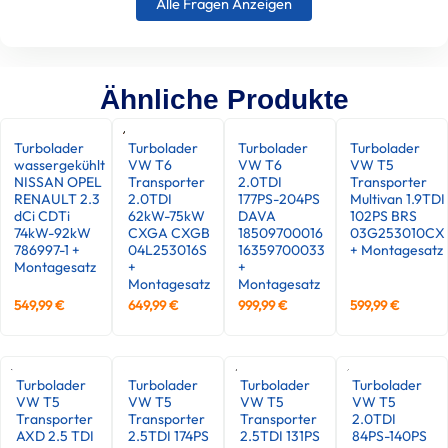
Alle Fragen Anzeigen
Ähnliche Produkte
Turbolader
Turbolader
Turbolader
Turbolader
wassergekühlt
VW T6
VW T6
VW T5
NISSAN OPEL
Transporter
2.0TDI
Transporter
RENAULT 2.3
2.0TDI
177PS-204PS
Multivan 1.9TDI
dCi CDTi
62kW-75kW
DAVA
102PS BRS
74kW-92kW
CXGA CXGB
18509700016
03G253010CX
786997-1 +
04L253016S
16359700033
+ Montagesatz
Montagesatz
+
+
Montagesatz
Montagesatz
549,99
€
649,99
€
999,99
€
599,99
€
Turbolader
Turbolader
Turbolader
Turbolader
VW T5
VW T5
VW T5
VW T5
Transporter
Transporter
Transporter
2.0TDI
AXD 2.5 TDI
2.5TDI 174PS
2.5TDI 131PS
84PS-140PS