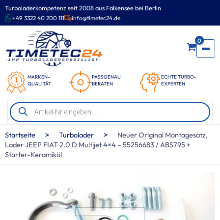
Zum
Turboladerkompetenz seit 2008 aus Falkensee bei Berlin
Inhalt
+49 3322 40 200 111
info@timetec24.de
springen
0
MARKEN-
PASSGENAU
ECHTE TURBO-
QUALITÄT
BERATEN
EXPERTEN
Products
search
>
>
Startseite
Turbolader
Neuer Original Montagesatz,
Lader JEEP FIAT 2.0 D Multijet 4×4 – 55256683 / ABS795 +
Starter-Keramiköl