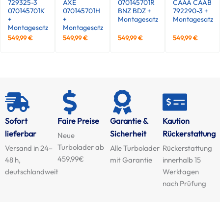
729325-3
AXE
070145701R
CAAA CAAB
070145701K
070145701H
BNZ BDZ +
792290-3 +
+
+
Montagesatz
Montagesatz
Montagesatz
Montagesatz
549,99
€
549,99
€
549,99
€
549,99
€
Sofort
Faire Preise
Garantie &
Kaution
lieferbar
Sicherheit
Rückerstattung
Neue
Turbolader ab
Versand in 24–
Alle Turbolader
Rückerstattung
459,99€
48 h,
mit Garantie
innerhalb 15
deutschlandweit
Werktagen
nach Prüfung