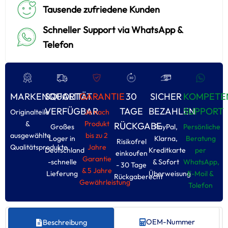
Tausende zufriedene Kunden
Schneller Support via WhatsApp &
Telefon
MARKENQUALITÄT
SOFORT
GARANTIE
30
SICHER
KOMPETE
VERFÜGBAR
TAGE
BEZAHLEN
SUPPORT
Originalteile
Je nach
&
Produkt
RÜCKGABE
Großes
PayPal,
Persönliche
ausgewählte
bis zu 2
Loger in
Klarna,
Beratung
Risikofrel
Qualitätsprodukte
Jahre
Deutschland
Kreditkarte
per
einkoufen
Garantie
-schnelle
& Sofort
WhatsApp,
- 30 Tage
& 5 Jahre
Lieferung
Überweisung
E-Moil &
Rückgaberecht
Gewährleistung
Tolefon
OEM-Nummer
Beschreibung