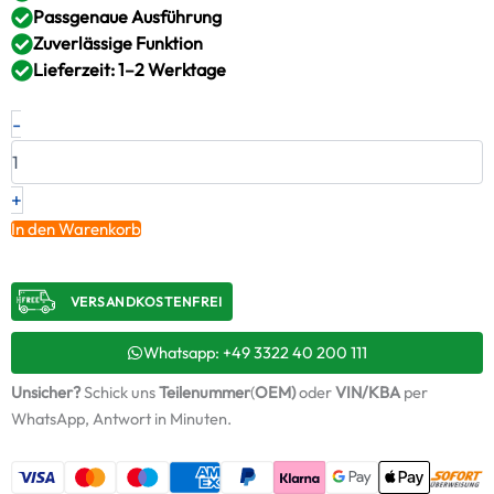
Passgenaue Ausführung
Zuverlässige Funktion
Lieferzeit: 1–2 Werktage
Neuer
-
Original
Montagesatz,
Lader
JEEP
+
FIAT
In den Warenkorb
2.0
D
Multijet
VERSANDKOSTENFREI​
4x4
–
55256683
Whatsapp: +49 3322 40 200 111
/
Unsicher?
Schick uns
Teilenummer
(
OEM)
oder
VIN/KBA
per
ABS795
+
WhatsApp, Antwort in Minuten.
Starter-
Keramiköl
Menge