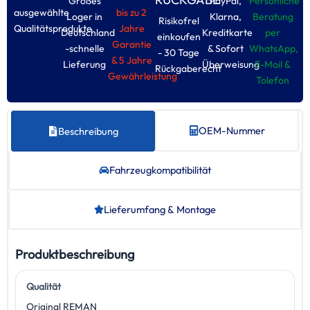
Großes
PayPal,
Persönliche
ausgewählte
bis zu 2
Loger in
Klarna,
Beratung
Risikofrel
Qualitätsprodukte
Jahre
Deutschland
Kreditkarte
per
einkoufen
Garantie
-schnelle
& Sofort
WhatsApp,
- 30 Tage
& 5 Jahre
Lieferung
Überweisung
E-Moil &
Rückgaberecht
Gewährleistung
Tolefon
OEM-Nummer
Beschreibung
Fahrzeug­kompatibilität
Lieferumfang & Montage
Produktbeschreibung
Qualität
Original REMAN