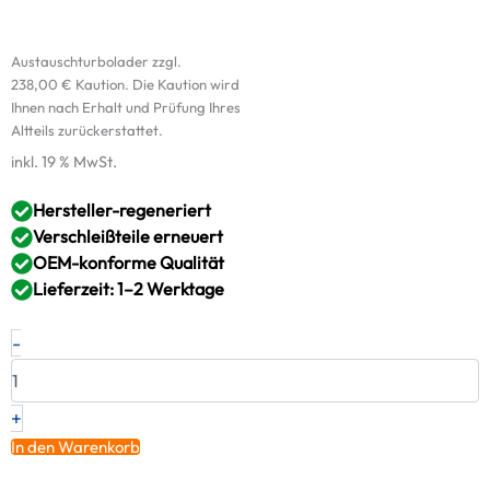
Austauschturbolader zzgl.
238,00
€
Kaution. Die Kaution wird
Ihnen nach Erhalt und Prüfung Ihres
Altteils zurückerstattet.
inkl. 19 % MwSt.
Hersteller-regeneriert
Verschleißteile erneuert
OEM-konforme Qualität
Lieferzeit: 1–2 Werktage
Original
-
RED
Turbolader
IVECO
–
+
5801666394
In den Warenkorb
/
8191580006