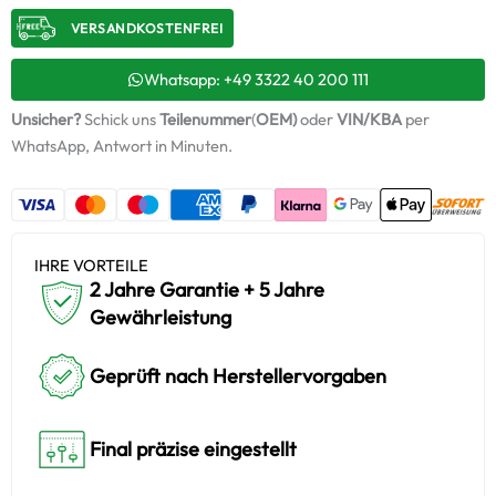
+
VERSANDKOSTENFREI​
Montagesatz
Menge
Whatsapp: +49 3322 40 200 111
Unsicher?
Schick uns
Teilenummer
(
OEM)
oder
VIN/KBA
per
WhatsApp, Antwort in Minuten.
IHRE VORTEILE
2 Jahre Garantie + 5 Jahre
Gewährleistung
Geprüft nach Herstellervorgaben
Final präzise eingestellt