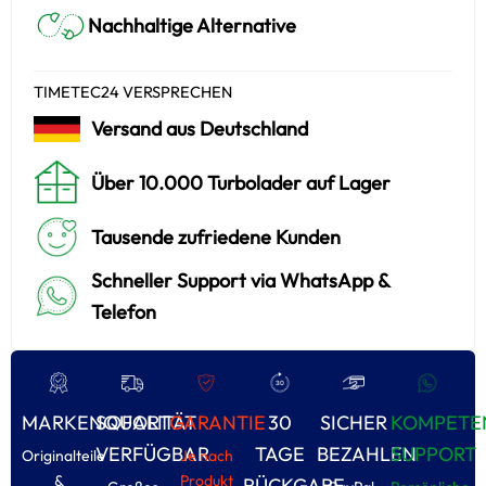
Nachhaltige Alternative
TIMETEC24 VERSPRECHEN
Versand aus Deutschland
Über 10.000 Turbolader auf Lager
Tausende zufriedene Kunden
Schneller Support via WhatsApp &
Telefon
MARKENQUALITÄT
SOFORT
GARANTIE
30
SICHER
KOMPETE
VERFÜGBAR
TAGE
BEZAHLEN
SUPPORT
Originalteile
Je nach
&
Produkt
RÜCKGABE