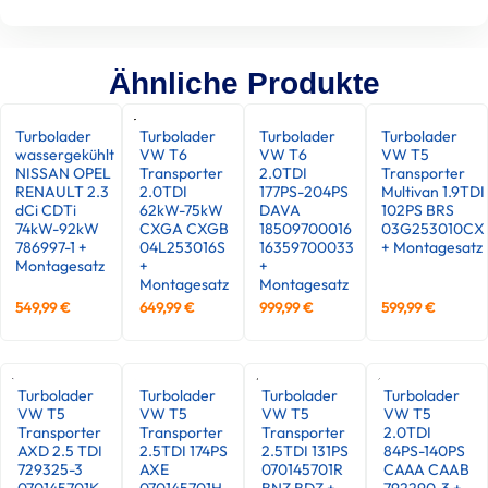
Ähnliche Produkte
Turbolader
Turbolader
Turbolader
Turbolader
wassergekühlt
VW T6
VW T6
VW T5
NISSAN OPEL
Transporter
2.0TDI
Transporter
RENAULT 2.3
2.0TDI
177PS-204PS
Multivan 1.9TDI
dCi CDTi
62kW-75kW
DAVA
102PS BRS
74kW-92kW
CXGA CXGB
18509700016
03G253010CX
786997-1 +
04L253016S
16359700033
+ Montagesatz
Montagesatz
+
+
Montagesatz
Montagesatz
549,99
€
649,99
€
999,99
€
599,99
€
Turbolader
Turbolader
Turbolader
Turbolader
VW T5
VW T5
VW T5
VW T5
Transporter
Transporter
Transporter
2.0TDI
AXD 2.5 TDI
2.5TDI 174PS
2.5TDI 131PS
84PS-140PS
729325-3
AXE
070145701R
CAAA CAAB
070145701K
070145701H
BNZ BDZ +
792290-3 +