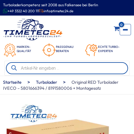
Zum
Turboladerkompetenz seit 2008 aus Falkensee bei Berlin
Inhalt
+49 3322 40 200 111
info@timetec24.de
springen
0
MARKEN-
PASSGENAU
ECHTE TURBO-
QUALITÄT
BERATEN
EXPERTEN
Products
search
>
>
Startseite
Turbolader
Original RED Turbolader
IVECO – 5801666394 / 8191580006 + Montagesatz