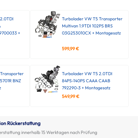
 2.0TDI
Turbolader VW T5 Transporter
A
Multivan 1.9TDI 102PS BRS
9700033 +
03G253010CX + Montagesatz
599,99
€
Transporter
Turbolader VW T5 2.0TDI
45701R BNZ
84PS-140PS CAAA CAAB
z
792290-3 + Montagesatz
549,99
€
ion Rückerstattung
erstattung innerhalb 15 Werktagen nach Prüfung