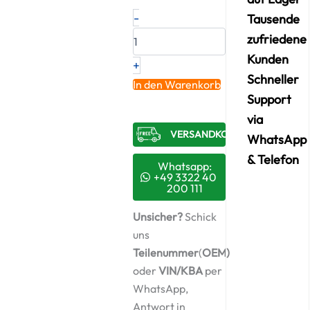
Neuer
-
Tausende
Original
zufriedene
Turbolader
IVECO
Kunden
+
–
Schneller
5801868953
In den Warenkorb
/
Support
8265925003S
via
Menge
VERSANDKOSTENFREI​
WhatsApp
& Telefon
Whatsapp:
+49 3322 40
200 111
Unsicher?
Schick
uns
Teilenummer
(
OEM)
oder
VIN/KBA
per
WhatsApp,
Antwort in