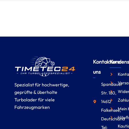
Kontaktiere
Kundense
uns
Konta
Versa
Spandauer
Spezialist für hochwertige,
Wider
geprüfte & überholte
Str. 180,
Turbolader für viele
Zahlu
14612
Fahrzeugmarken
Mein 
Falkensee,
Häufi
Deutschland
Kauti
Tel: