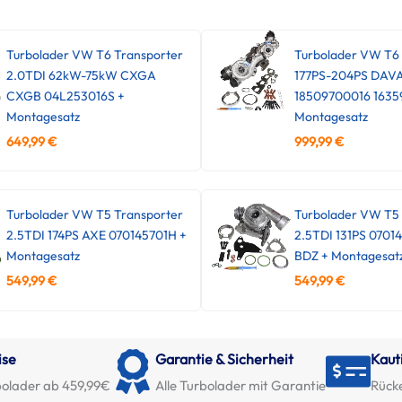
Turbolader VW T6 Transporter
Turbolader VW T6
2.0TDI 62kW-75kW CXGA
177PS-204PS DAV
CXGB 04L253016S +
18509700016 1635
Montagesatz
Montagesatz
649,99
€
999,99
€
Turbolader VW T5 Transporter
Turbolader VW T5 
2.5TDI 174PS AXE 070145701H +
2.5TDI 131PS 0701
Montagesatz
BDZ + Montagesat
549,99
€
549,99
€
ise
Garantie & Sicherheit
Kaut
olader ab 459,99€
Alle Turbolader mit Garantie
Rück