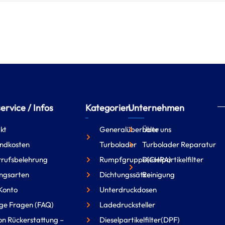
rvice / Infos
Kategorien
Unternehmen
kt
Generalüberholte
Über uns
ndkosten
Turbolader
Turbolader Reparatur
rufsbelehrung
Rumpfgruppe(CHRA)
Dieselpartikelfilter
ngsarten
Dichtungssätze
Reinigung
Konto
Unterdruckdosen
ge Fragen (FAQ)
Ladedrucksteller
on Rückerstattung –
Dieselpartikelfilter(DPF)