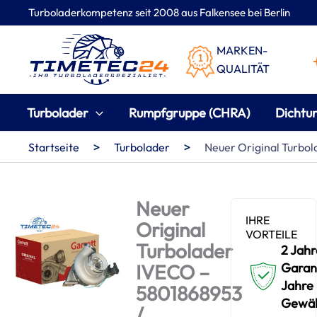
Zum
Turboladerkompetenz seit 2008 aus Falkensee bei Berlin
Inhalt
springen
MARKEN-
QUALITÄT
Turbolader
Rumpfgruppe (CHRA)
Dichtu
>
>
Startseite
Turbolader
Neuer Original Turbo
Neuer
IHRE
Original
VORTEILE
Turbolader
2 Jahr
IVECO –
Garant
Jahre
5801868953
Gewäh
/