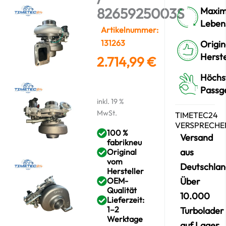
8265925003S
Maxim
Leben
Artikelnummer:
131263
Origin
Herste
2.714,99
€
Höchs
Passg
inkl. 19 %
MwSt.
TIMETEC24
VERSPRECHE
100 %
Versand
fabrikneu
aus
Original
vom
Deutschlan
Hersteller
OEM-
Über
Qualität
10.000
Lieferzeit:
1–2
Turbolader
Werktage
auf Lager