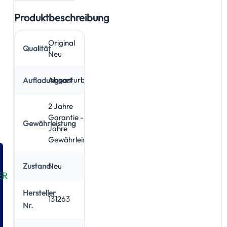
Produktbeschreibung
Original
Qualität
Neu
Abgasturbolader
Aufladungsart
2 Jahre
Garantie - 5
Gewährleistung
Jahre
Gewährleistung
Neu
Zustand
ER
Hersteller
131263
Nr.