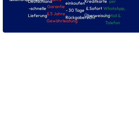
Deutschland
Kreditkarte
per
einkoufen
Garantie
-schnelle
& Sofort
WhatsApp,
- 30 Tage
& 5 Jahre
Lieferung
Überweisung
E-Moil &
Rückgaberecht
Gewährleistung
Tolefon