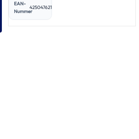
EAN-
4250476212636
Nummer