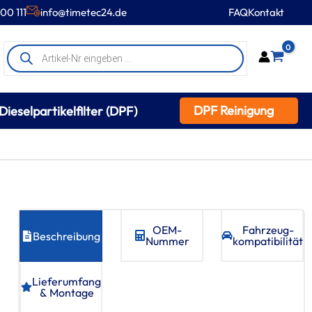
00 111
info@timetec24.de
FAQ
Kontakt
Products
0
search
DPF Reinigung
Dieselpartikelfilter (DPF)
OEM-
Fahrzeug­
Beschreibung
Nummer
kompatibilität
Lieferumfang
& Montage