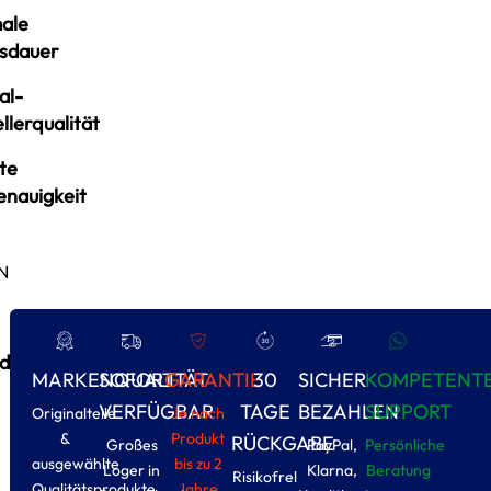
ale
sdauer
al-
llerqualität
te
enauigkeit
N
d
MARKENQUALITÄT
SOFORT
GARANTIE
30
SICHER
KOMPETENT
VERFÜGBAR
TAGE
BEZAHLEN
SUPPORT
Originalteile
Je nach
&
Produkt
RÜCKGABE
Großes
PayPal,
Persönliche
ausgewählte
bis zu 2
Loger in
Klarna,
Beratung
Risikofrel
Qualitätsprodukte
Jahre