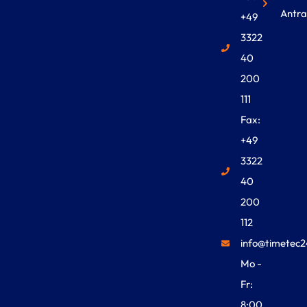
Antra
+49
3322
40
200
111
Fax:
+49
3322
40
200
112
info@timetec2
Mo -
Fr:
8:00