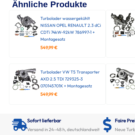
Ähnliche Produkte
Turbolader wassergekühlt
NISSAN OPEL RENAULT 2.3 dCi
CDTi 74kW-92kW 786997-1 +
Montagesatz
549,99
€
Turbolader VW T5 Transporter
AXD 2.5 TDI 729325-3
070145701K + Montagesatz
549,99
€
Sofort lieferbar
Faire Pre
Versand in 24–48 h, deutschlandweit
Neue Turb