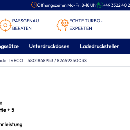
Öffnungszeiten Mo-Fr: 8-18 Uhr
+49 3322 40 2
PASSGENAU
ECHTE TURBO-
BERATEN
EXPERTEN
ngssätze
Unterdruckdosen
Ladedrucksteller
lader IVECO – 5801868953 / 8265925003S
e
ie + 5
rleistung