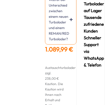
Turbolader
Unterschied
auf Lager
zwischen
einem neuen
Tausende
Turbolader
zufriedene
und einem
Kunden
REMAN/RED
Schneller
Turbolader?
Support
1.089,99
€
via
WhatsApp
& Telefon
Austauschturbolader
zzgl.
238,00
€
Kaution. Die
Kaution wird
Ihnen nach
Erhalt und