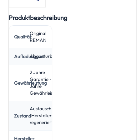
Produktbeschreibung
Original
Qualität
REMAN
Abgasturbolader
Aufladungsart
2 Jahre
Garantie - 5
Gewährleistung
Jahre
Gewährleistung
Austausch
(Hersteller-
Zustand
regeneriert)
Hersteller