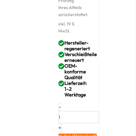
Prüfung
Ihres Altteils
zurückerstattet.
inkl. 19 %
MwSt.
Hersteller-
regeneriert
Verschleißteile
erneuert
OEM-
konforme
Qualität
Lieferzeit:
1–2
Werktage
Original
-
RED
Turbolader
MERCEDES-
+
BENZ
313
In den Warenkorb