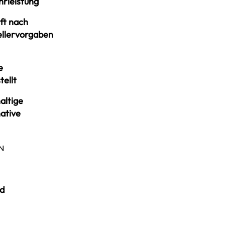
rleistung
ft nach
ellervorgaben
e
tellt
altige
ative
N
d