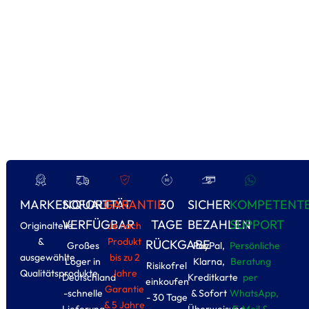
MARKENQUALITÄT
SOFORT
GARANTIE
30
SICHER
KOMPETENT
VERFÜGBAR
TAGE
BEZAHLEN
SUPPORT
Originalteile
Je nach
&
Produkt
RÜCKGABE
Großes
PayPal,
Persönliche
ausgewählte
bis zu 2
Loger in
Klarna,
Beratung
Risikofrel
Qualitätsprodukte
Jahre
Deutschland
Kreditkarte
per
einkoufen
Garantie
-schnelle
& Sofort
WhatsApp,
- 30 Tage
& 5 Jahre