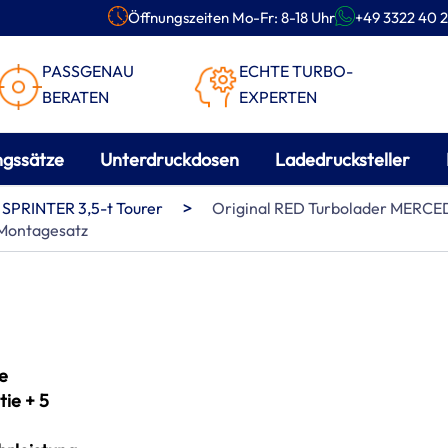
Öffnungszeiten Mo-Fr: 8-18 Uhr
+49 3322 40 2
PASSGENAU
ECHTE TURBO-
BERATEN
EXPERTEN
ngssätze
Unterdruckdosen
Ladedrucksteller
>
SPRINTER 3,5-t Tourer
Original RED Turbolader MERCED
Montagesatz
e
ie + 5