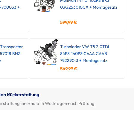
A
Multivan 1.9TDI 102PS BRS
9700033 +
03G253010CX + Montagesatz
599,99
€
Transporter
Turbolader VW T5 2.0TDI
45701R BNZ
84PS-140PS CAAA CAAB
z
792290-3 + Montagesatz
549,99
€
ion Rückerstattung
erstattung innerhalb 15 Werktagen nach Prüfung