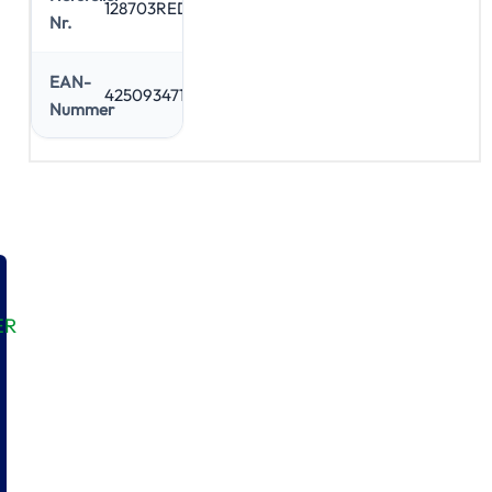
128703RED
Nr.
EAN-
4250934710308
Nummer
ER