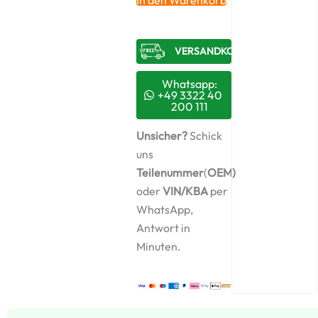
CDI
4x4
(906.131,
VERSANDKOSTENFREI​
906.133,
906.135,
906.231,
Whatsapp:
906.233...
+49 3322 40
200 111
–
651090638080
Unsicher?
Schick
/
10009800008
uns
+
Teilenummer
(
OEM)
Montagesatz
oder
VIN/KBA
per
Menge
WhatsApp,
Antwort in
Minuten.