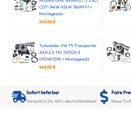
NISSAN OPEL RENAULT 2.3 dCi
CDTi 74kW-92kW 786997-1 +
Montagesatz
549,99
€
Turbolader VW T5 Transporter
AXD 2.5 TDI 729325-3
070145701K + Montagesatz
549,99
€
Sofort lieferbar
Faire Pre
Versand in 24–48 h, deutschlandweit
Neue Turb