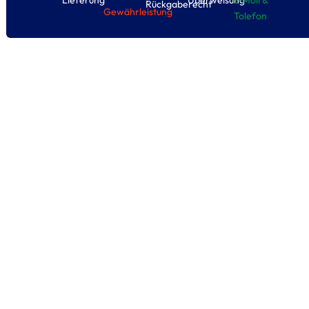
Lieferung
Überweisung
E-Moil &
Rückgaberecht
Gewährleistung
Tolefon