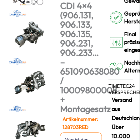
Gewäh
CDI 4×4
(906.131,
Geprü
Herst
906.133,
906.135,
Final
906.231,
präzis
einges
906.233…
–
Nachh
651090638080
Altern
/
TIMETEC24
10009800008
VERSPRECHE
+
Versand
Montagesatz
aus
Deutschlan
Artikelnummer:
Über
128703RED
10.000
Was ist der