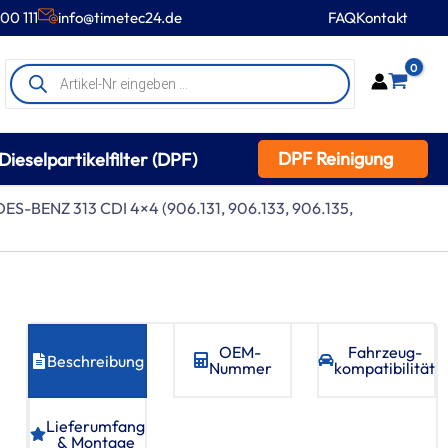
00 111
info@timetec24.de
FAQ
Kontakt
Products
0
search
DPF Reinigung
Dieselpartikelfilter (DPF)
ES-BENZ 313 CDI 4×4 (906.131, 906.133, 906.135,
OEM-
Fahrzeug­
Beschreibung
Nummer
kompatibilität
Lieferumfang
& Montage