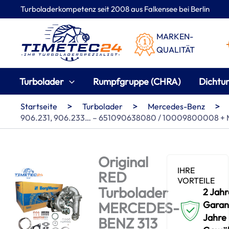
Zum
Turboladerkompetenz seit 2008 aus Falkensee bei Berlin
Inhalt
springen
MARKEN-
QUALITÄT
Turbolader
Rumpfgruppe (CHRA)
Dichtu
>
>
>
Startseite
Turbolader
Mercedes-Benz
906.231, 906.233… – 651090638080 / 10009800008 + 
Original
IHRE
RED
VORTEILE
Turbolader
2 Jahr
MERCEDES-
Garant
Jahre
BENZ 313