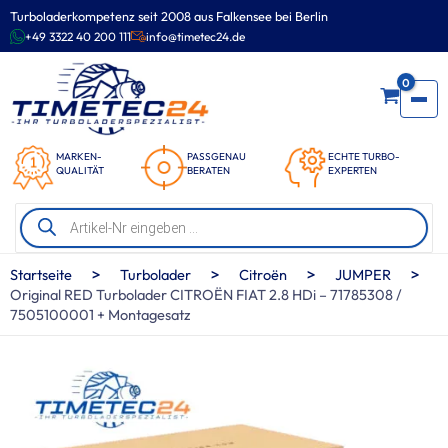
Zum
Turboladerkompetenz seit 2008 aus Falkensee bei Berlin
Inhalt
+49 3322 40 200 111
info@timetec24.de
springen
0
MARKEN-
PASSGENAU
ECHTE TURBO-
QUALITÄT
BERATEN
EXPERTEN
Products
search
>
>
>
>
Startseite
Turbolader
Citroën
JUMPER
Original RED Turbolader CITROËN FIAT 2.8 HDi – 71785308 /
7505100001 + Montagesatz