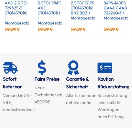
AXD 2.5 TDI
2.5TDI 174PS
2.5TDI 131PS
84PS-140PS
729325-3
AXE
070145701R
CAAA CAAB
070145701K
070145701H
BNZ BDZ +
792290-3 +
+
+
Montagesatz
Montagesatz
Montagesatz
Montagesatz
549,99
€
549,99
€
549,99
€
549,99
€
Sofort
Faire Preise
Garantie &
Kaution
lieferbar
Sicherheit
Rückerstattung
Neue
Turbolader ab
Versand in 24–
Alle Turbolader
Rückerstattung
459,99€
48 h,
mit Garantie
innerhalb 15
deutschlandweit
Werktagen
nach Prüfung