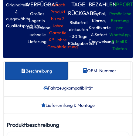
VERFÜGBAR
TAGE
BEZAHLEN
SUPPORT
Originalteile
Je nach
&
Produkt
RÜCKGABE
Großes
PayPal,
Persönliche
ausgewählte
bis zu 2
Loger in
Klarna,
Beratung
Risikofrel
Qualitätsprodukte
Jahre
Deutschland
Kreditkarte
per
einkoufen
Garantie
-schnelle
& Sofort
WhatsApp,
- 30 Tage
& 5 Jahre
Lieferung
Überweisung
E-Moil &
Rückgaberecht
Gewährleistung
Tolefon
OEM-Nummer
Beschreibung
Fahrzeug­kompatibilität
Lieferumfang & Montage
Produktbeschreibung