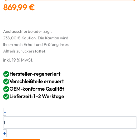
869,99
€
Austauschturbolader zzgl.
238,00
€
Kaution. Die Kaution wird
Ihnen nach Erhalt und Prüfung Ihres
Altteils zurückerstattet.
inkl. 19 % MwSt.
Hersteller-regeneriert
Verschleißteile erneuert
OEM-konforme Qualität
Lieferzeit: 1–2 Werktage
Original
-
RED
Turbolader
CITROËN
FIAT
+
2.8