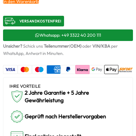
In den Warenkorb
HDi
–
71785308
VERSANDKOSTENFREI​
/
7505100001
+
Whatsapp: +49 3322 40 200 111
Montagesatz
Unsicher?
Schick uns
Teilenummer
(
OEM)
oder
VIN/KBA
per
Menge
WhatsApp, Antwort in Minuten.
IHRE VORTEILE
2 Jahre Garantie + 5 Jahre
Gewährleistung
Geprüft nach Herstellervorgaben