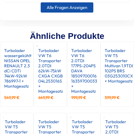
Alle Fragen Anzeigen
Ähnliche Produkte
Turbolader
Turbolader
Turbolader
Turbolader
wassergekühlt
VW T6
VW T6
VW T5
NISSAN OPEL
Transporter
2.0TDI
Transporter
RENAULT 2.3
2.0TDI
177PS-204PS
Multivan 1.9TDI
dCi CDTi
62kW-75kW
DAVA
102PS BRS
74kW-92kW
CXGA CXGB
18509700016
03G253010CX
786997-1 +
04L253016S
16359700033
+ Montagesatz
Montagesatz
+
+
Montagesatz
Montagesatz
549,99
€
649,99
€
999,99
€
599,99
€
Turbolader
Turbolader
Turbolader
Turbolader
VW T5
VW T5
VW T5
VW T5
Transporter
Transporter
Transporter
2.0TDI