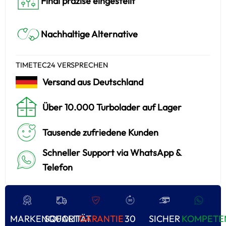
Final präzise eingestellt
Nachhaltige Alternative
TIMETEC24 VERSPRECHEN
Versand aus Deutschland
Über 10.000 Turbolader auf Lager
Tausende zufriedene Kunden
Schneller Support via WhatsApp &
Telefon
MARKENQUALITÄT
SOFORT
GARANTIE
30
SICHER
KOMPETE