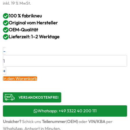
inkl. 19 % MwSt.
100 % fabrikneu
Original vom Hersteller
OEM-Qualität
Lieferzeit: 1–2 Werktage
Neuer
-
Original
Turbolader
ALFA
ROMEO
+
2.2
In den Warenkorb
D
Q4
–
VERSANDKOSTENFREI​
71797459
/
8537410007
Whatsapp: +49 3322 40 200 111
+
Unsicher?
Schick uns
Teilenummer
(
OEM)
oder
VIN/KBA
per
Montagesatz
Menge
WhatsApp, Antwort in Minuten.