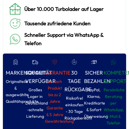
Über 10.000 Turbolader auf Lager
Tausende zufriedene Kunden
Schneller Support via WhatsApp &
Telefon
MARKENQUALITÄT
SOFORT
GARANTIE
30
SICHER
KOMPETE
VERFÜGBAR
TAGE
BEZAHLEN
SUPPORT
Originalteile
Je nach
&
Produkt
RÜCKGABE
Großes
PayPal,
Persönliche
ausgewählte
bis zu 2
Loger in
Klarna,
Beratung
Risikofrel
Qualitätsprodukte
Jahre
Deutschland
Kreditkarte
per
einkoufen
Garantie
-schnelle
& Sofort
WhatsApp,
- 30 Tage
& 5 Jahre
Lieferung
Überweisung
E-Moil &
Rückgaberecht
Gewährleistung
Tolefon