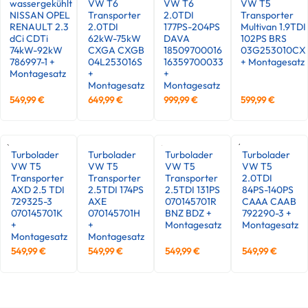
wassergekühlt
VW T6
VW T6
VW T5
NISSAN OPEL
Transporter
2.0TDI
Transporter
RENAULT 2.3
2.0TDI
177PS-204PS
Multivan 1.9TDI
dCi CDTi
62kW-75kW
DAVA
102PS BRS
74kW-92kW
CXGA CXGB
18509700016
03G253010CX
786997-1 +
04L253016S
16359700033
+ Montagesatz
Montagesatz
+
+
Montagesatz
Montagesatz
549,99
€
649,99
€
999,99
€
599,99
€
Turbolader
Turbolader
Turbolader
Turbolader
VW T5
VW T5
VW T5
VW T5
Transporter
Transporter
Transporter
2.0TDI
AXD 2.5 TDI
2.5TDI 174PS
2.5TDI 131PS
84PS-140PS
729325-3
AXE
070145701R
CAAA CAAB
070145701K
070145701H
BNZ BDZ +
792290-3 +
+
+
Montagesatz
Montagesatz
Montagesatz
Montagesatz
549,99
€
549,99
€
549,99
€
549,99
€