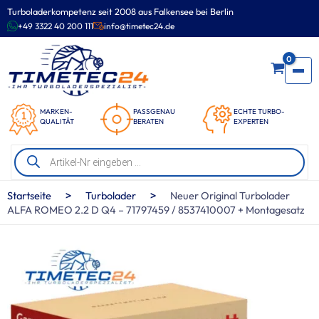
Zum
Turboladerkompetenz seit 2008 aus Falkensee bei Berlin
Inhalt
+49 3322 40 200 111
info@timetec24.de
springen
0
MARKEN-
PASSGENAU
ECHTE TURBO-
QUALITÄT
BERATEN
EXPERTEN
Products
search
>
>
Startseite
Turbolader
Neuer Original Turbolader
ALFA ROMEO 2.2 D Q4 – 71797459 / 8537410007 + Montagesatz