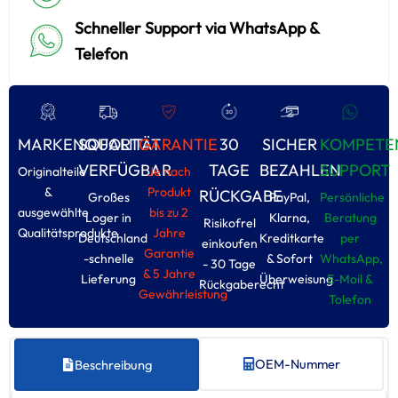
Schneller Support via WhatsApp &
Telefon
MARKENQUALITÄT
SOFORT
GARANTIE
30
SICHER
KOMPETE
VERFÜGBAR
TAGE
BEZAHLEN
SUPPORT
Originalteile
Je nach
&
Produkt
RÜCKGABE
Großes
PayPal,
Persönliche
ausgewählte
bis zu 2
Loger in
Klarna,
Beratung
Risikofrel
Qualitätsprodukte
Jahre
Deutschland
Kreditkarte
per
einkoufen
Garantie
-schnelle
& Sofort
WhatsApp,
- 30 Tage
& 5 Jahre
Lieferung
Überweisung
E-Moil &
Rückgaberecht
Gewährleistung
Tolefon
OEM-Nummer
Beschreibung