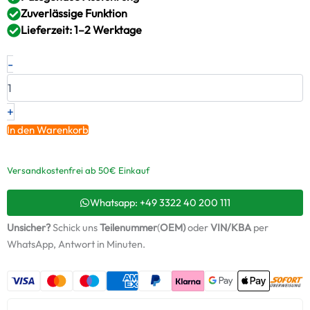
Zuverlässige Funktion
Lieferzeit: 1–2 Werktage
Neuer
-
Original
Montagesatz,
Lader
FIAT
+
1.7
In den Warenkorb
TD
–
76125850
Versandkostenfrei ab 50€ Einkauf
/
ABS827
Whatsapp: +49 3322 40 200 111
+
Starter-
Unsicher?
Schick uns
Teilenummer
(
OEM)
oder
VIN/KBA
per
Keramiköl
WhatsApp, Antwort in Minuten.
Menge