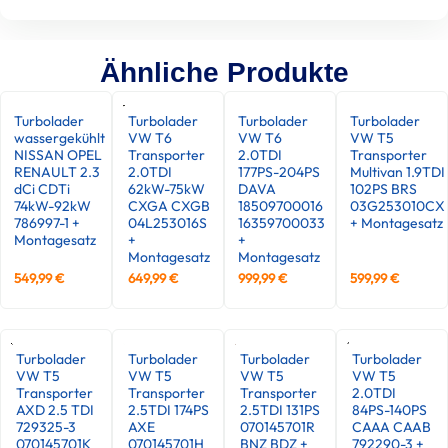
Ähnliche Produkte
Turbolader
Turbolader
Turbolader
Turbolader
wassergekühlt
VW T6
VW T6
VW T5
NISSAN OPEL
Transporter
2.0TDI
Transporter
RENAULT 2.3
2.0TDI
177PS-204PS
Multivan 1.9TDI
dCi CDTi
62kW-75kW
DAVA
102PS BRS
74kW-92kW
CXGA CXGB
18509700016
03G253010CX
786997-1 +
04L253016S
16359700033
+ Montagesatz
Montagesatz
+
+
Montagesatz
Montagesatz
549,99
€
649,99
€
999,99
€
599,99
€
Turbolader
Turbolader
Turbolader
Turbolader
VW T5
VW T5
VW T5
VW T5
Transporter
Transporter
Transporter
2.0TDI
AXD 2.5 TDI
2.5TDI 174PS
2.5TDI 131PS
84PS-140PS
729325-3
AXE
070145701R
CAAA CAAB
070145701K
070145701H
BNZ BDZ +
792290-3 +