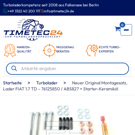
Zum
Turboladerkompetenz seit 2008 aus Falkensee bei Berlin
Inhalt
+49 3322 40 200 111
info@timetec24.de
springen
0
MARKEN-
PASSGENAU
ECHTE TURBO-
QUALITÄT
BERATEN
EXPERTEN
Products
search
>
>
Startseite
Turbolader
Neuer Original Montagesatz,
Lader FIAT 1.7 TD – 76125850 / ABS827 + Starter-Keramiköl