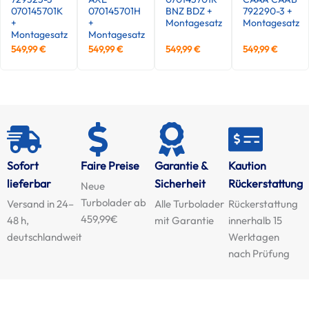
070145701K
070145701H
BNZ BDZ +
792290-3 +
+
+
Montagesatz
Montagesatz
Montagesatz
Montagesatz
549,99
€
549,99
€
549,99
€
549,99
€
Sofort
Faire Preise
Garantie &
Kaution
lieferbar
Sicherheit
Rückerstattung
Neue
Turbolader ab
Versand in 24–
Alle Turbolader
Rückerstattung
459,99€
48 h,
mit Garantie
innerhalb 15
deutschlandweit
Werktagen
nach Prüfung