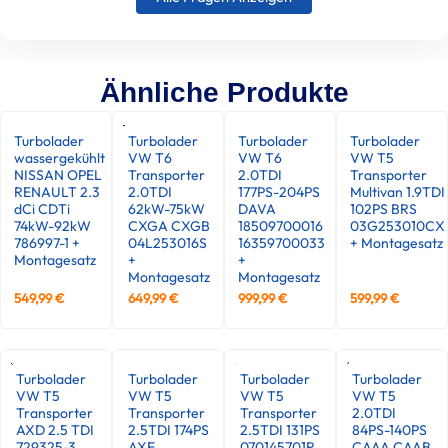
Ähnliche Produkte
Turbolader
Turbolader
Turbolader
Turbolader
wassergekühlt
VW T6
VW T6
VW T5
NISSAN OPEL
Transporter
2.0TDI
Transporter
RENAULT 2.3
2.0TDI
177PS-204PS
Multivan 1.9TDI
dCi CDTi
62kW-75kW
DAVA
102PS BRS
74kW-92kW
CXGA CXGB
18509700016
03G253010CX
786997-1 +
04L253016S
16359700033
+ Montagesatz
Montagesatz
+
+
Montagesatz
Montagesatz
549,99
€
649,99
€
999,99
€
599,99
€
Turbolader
Turbolader
Turbolader
Turbolader
VW T5
VW T5
VW T5
VW T5
Transporter
Transporter
Transporter
2.0TDI
AXD 2.5 TDI
2.5TDI 174PS
2.5TDI 131PS
84PS-140PS
729325-3
AXE
070145701R
CAAA CAAB