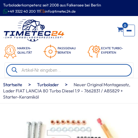
Zum
Turboladerkompetenz seit 2008 aus Falkensee bei Berlin
Inhalt
+49 3322 40 200 111
info@timetec24.de
springen
0
MARKEN-
PASSGENAU
ECHTE TURBO-
QUALITÄT
BERATEN
EXPERTEN
Products
search
>
>
Startseite
Turbolader
Neuer Original Montagesatz,
Lader FIAT LANCIA 80 Turbo Diesel 1.9 – 7662831 / ABS829 +
Starter-Keramiköl