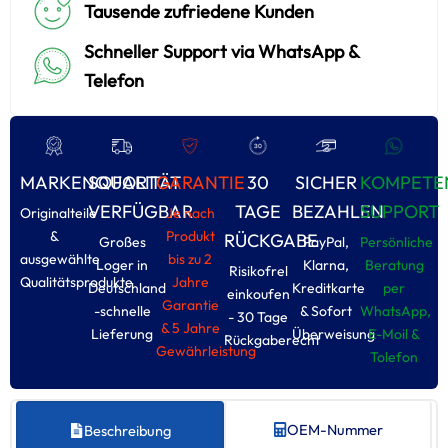
Tausende zufriedene Kunden
Schneller Support via WhatsApp &
Telefon
MARKENQUALITÄT
SOFORT
GARANTIE
30
SICHER
KOMPETE
VERFÜGBAR
TAGE
BEZAHLEN
SUPPORT
Originalteile
Je nach
&
Produkt
RÜCKGABE
Großes
PayPal,
Persönliche
ausgewählte
bis zu 2
Loger in
Klarna,
Beratung
Risikofrel
Qualitätsprodukte
Jahre
Deutschland
Kreditkarte
per
einkoufen
Garantie
-schnelle
& Sofort
WhatsApp,
- 30 Tage
& 5 Jahre
Lieferung
Überweisung
E-Moil &
Rückgaberecht
Gewährleistung
Tolefon
OEM-Nummer
Beschreibung