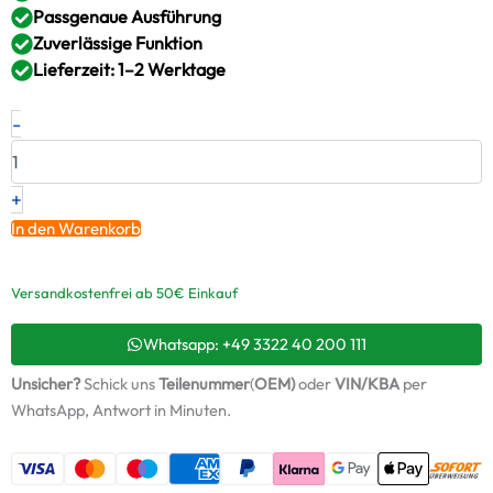
Passgenaue Ausführung
Zuverlässige Funktion
Lieferzeit: 1–2 Werktage
Neuer
-
Original
Montagesatz,
Lader
FIAT
+
LANCIA
In den Warenkorb
80
Turbo
Diesel
Versandkostenfrei ab 50€ Einkauf
1.9
–
Whatsapp: +49 3322 40 200 111
7662831
/
Unsicher?
Schick uns
Teilenummer
(
OEM)
oder
VIN/KBA
per
ABS829
WhatsApp, Antwort in Minuten.
+
Starter-
Keramiköl
Menge