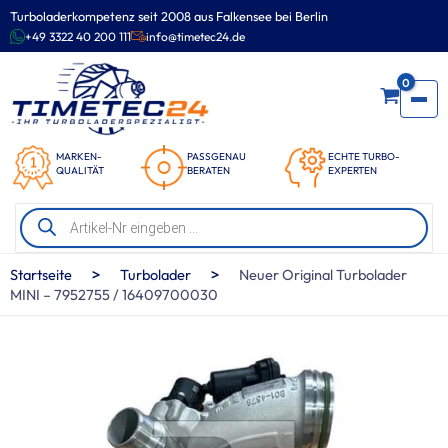
Zum
Turboladerkompetenz seit 2008 aus Falkensee bei Berlin
Inhalt
+49 3322 40 200 111
info@timetec24.de
springen
0
MARKEN-
PASSGENAU
ECHTE TURBO-
QUALITÄT
BERATEN
EXPERTEN
Products
search
>
>
Startseite
Turbolader
Neuer Original Turbolader
MINI – 7952755 / 16409700030