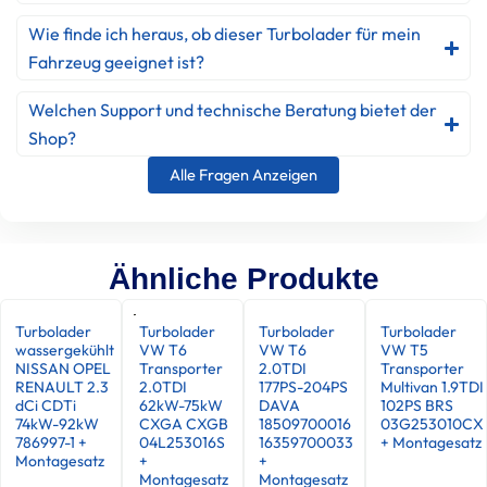
Wie finde ich heraus, ob dieser Turbolader für mein
Fahrzeug geeignet ist?
Welchen Support und technische Beratung bietet der
Shop?
Alle Fragen Anzeigen
Ähnliche Produkte
Turbolader
Turbolader
Turbolader
Turbolader
wassergekühlt
VW T6
VW T6
VW T5
NISSAN OPEL
Transporter
2.0TDI
Transporter
RENAULT 2.3
2.0TDI
177PS-204PS
Multivan 1.9TDI
dCi CDTi
62kW-75kW
DAVA
102PS BRS
74kW-92kW
CXGA CXGB
18509700016
03G253010CX
786997-1 +
04L253016S
16359700033
+ Montagesatz
Montagesatz
+
+
Montagesatz
Montagesatz