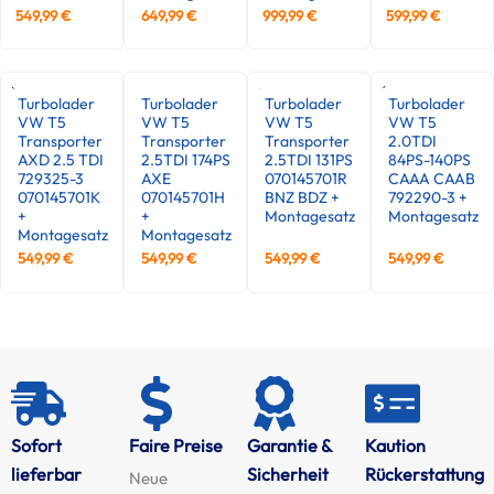
549,99
€
649,99
€
999,99
€
599,99
€
Turbolader
Turbolader
Turbolader
Turbolader
VW T5
VW T5
VW T5
VW T5
Transporter
Transporter
Transporter
2.0TDI
AXD 2.5 TDI
2.5TDI 174PS
2.5TDI 131PS
84PS-140PS
729325-3
AXE
070145701R
CAAA CAAB
070145701K
070145701H
BNZ BDZ +
792290-3 +
+
+
Montagesatz
Montagesatz
Montagesatz
Montagesatz
549,99
€
549,99
€
549,99
€
549,99
€
Sofort
Faire Preise
Garantie &
Kaution
lieferbar
Sicherheit
Rückerstattung
Neue