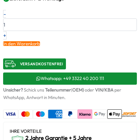
Neuer
-
Original
Turbolader
MINI
–
+
7952755
In den Warenkorb
/
16409700030
Menge
VERSANDKOSTENFREI​
Whatsapp: +49 3322 40 200 111
Unsicher?
Schick uns
Teilenummer
(
OEM)
oder
VIN/KBA
per
WhatsApp, Antwort in Minuten.
IHRE VORTEILE
2 Jahre Garantie + 5 Jahre