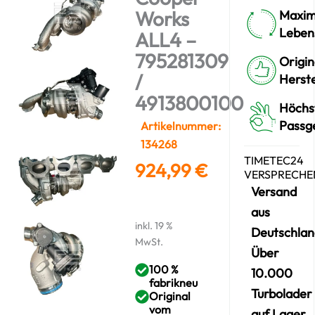
Works
Maxim
Leben
ALL4 –
795281309
Origin
/
Herste
4913800100
Höchs
Passg
Artikelnummer:
134268
TIMETEC24
924,99
€
VERSPRECHE
Versand
aus
inkl. 19 %
Deutschlan
MwSt.
Über
100 %
10.000
fabrikneu
Turbolader
Original
vom
auf Lager