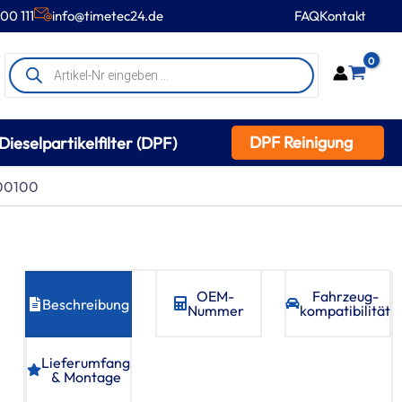
00 111
info@timetec24.de
FAQ
Kontakt
Products
0
search
DPF Reinigung
Dieselpartikelfilter (DPF)
800100
OEM-
Fahrzeug­
Beschreibung
Nummer
kompatibilität
Lieferumfang
& Montage