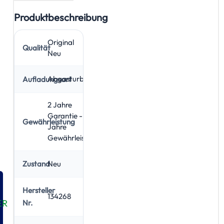
Produktbeschreibung
Original
Qualität
Neu
Abgasturbolader
Aufladungsart
2 Jahre
Garantie - 5
Gewährleistung
Jahre
Gewährleistung
Neu
Zustand
Hersteller
134268
ER
Nr.