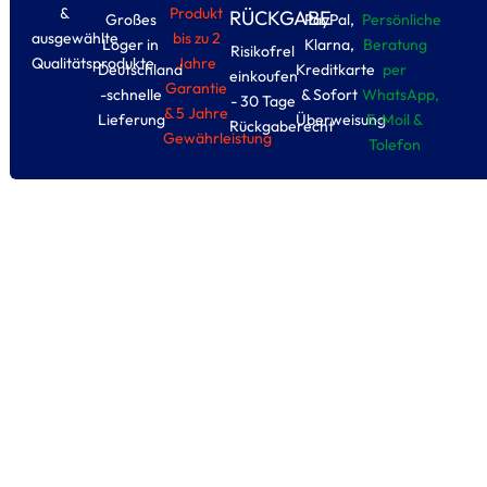
&
Produkt
RÜCKGABE
Großes
PayPal,
Persönliche
ausgewählte
bis zu 2
Loger in
Klarna,
Beratung
Risikofrel
Qualitätsprodukte
Jahre
Deutschland
Kreditkarte
per
einkoufen
Garantie
-schnelle
& Sofort
WhatsApp,
- 30 Tage
& 5 Jahre
Lieferung
Überweisung
E-Moil &
Rückgaberecht
Gewährleistung
Tolefon