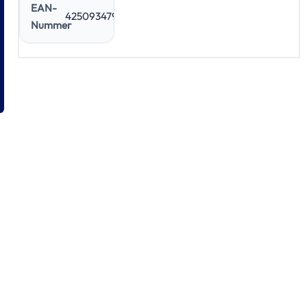
EAN-
4250934798436
Nummer