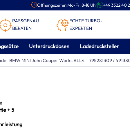
Öffnungszeiten Mo-Fr: 8-18 Uhr
+49 3322 40 2
PASSGENAU
ECHTE TURBO-
BERATEN
EXPERTEN
ngssätze
Unterdruckdosen
Ladedrucksteller
lader BMW MINI John Cooper Works ALL4 – 795281309 / 4913
e
ie + 5
rleistung