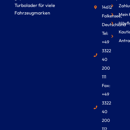
Turbolader für viele
Zahlu
14612
Fahrzeugmarken
Mein 
Falkensee,
Häufi
Deutschland
Kauti
Tel:
Antra
+49
3322
40
200
111
Fax:
+49
3322
40
200
112