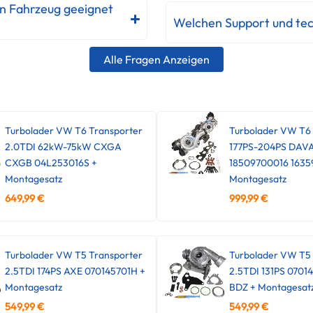
in Fahrzeug geeignet
Welchen Support und tec
Alle Fragen Anzeigen
Turbolader VW T6 Transporter
Turbolader VW T6
2.0TDI 62kW-75kW CXGA
177PS-204PS DAV
CXGB 04L253016S +
18509700016 1635
Montagesatz
Montagesatz
649,99
€
999,99
€
Turbolader VW T5 Transporter
Turbolader VW T5 
2.5TDI 174PS AXE 070145701H +
2.5TDI 131PS 0701
Montagesatz
BDZ + Montagesat
549,99
€
549,99
€