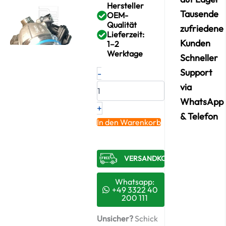
Hersteller
Tausende
OEM-
Qualität
zufriedene
Lieferzeit:
Kunden
1–2
Werktage
Schneller
Neuer
Support
-
Original
via
Turbolader
BMW
WhatsApp
+
MINI
& Telefon
John
In den Warenkorb
Cooper
Works
ALL4
VERSANDKOSTENFREI​
–
795281309
/
Whatsapp:
4913800100
+49 3322 40
200 111
Menge
Unsicher?
Schick