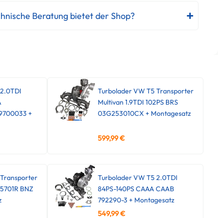
hnische Beratung bietet der Shop?
 2.0TDI
Turbolader VW T5 Transporter
A
Multivan 1.9TDI 102PS BRS
9700033 +
03G253010CX + Montagesatz
599,99
€
Transporter
Turbolader VW T5 2.0TDI
45701R BNZ
84PS-140PS CAAA CAAB
z
792290-3 + Montagesatz
549,99
€