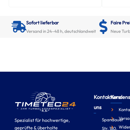
Sofort lieferbar
Faire Pre
Versand in 24–48 h, deutschlandweit
Neue Turb
Kontaktiere
Kundense
uns
Konta
Versa
Spandauer
Spezialist für hochwertige,
Wider
geprüfte & überholte
Str. 180,