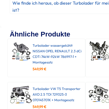
Wie finde ich heraus, ob dieser Turbolader für me
ist?
Ähnliche Produkte
Turbolader wassergekühlt
NISSAN OPEL RENAULT 2.3 dCi
CDTi 74kW-92kW 786997-1 +
Montagesatz
549,99
€
Turbolader VW T5 Transporter
AXD 2.5 TDI 729325-3
070145701K + Montagesatz
549,99
€