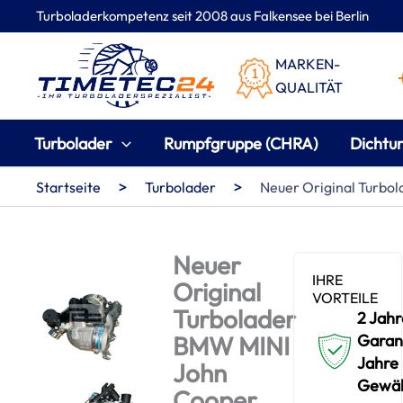
Zum
Turboladerkompetenz seit 2008 aus Falkensee bei Berlin
Inhalt
springen
MARKEN-
QUALITÄT
Turbolader
Rumpfgruppe (CHRA)
Dichtu
>
>
Startseite
Turbolader
Neuer Original Turbo
Neuer
IHRE
Original
VORTEILE
Turbolader
2 Jahr
BMW MINI
Garant
Jahre
John
Gewäh
Cooper