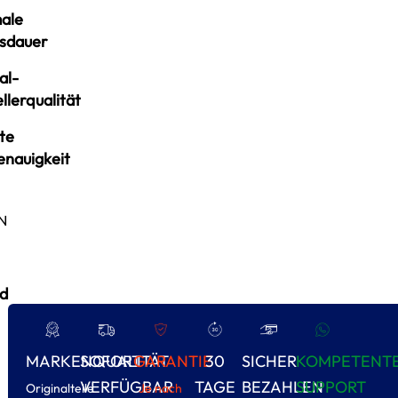
ale
sdauer
al-
llerqualität
te
enauigkeit
N
d
MARKENQUALITÄT
SOFORT
GARANTIE
30
SICHER
KOMPETENT
VERFÜGBAR
TAGE
BEZAHLEN
SUPPORT
Originalteile
Je nach