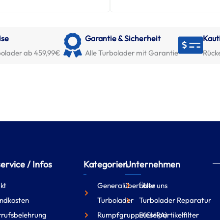
ise
Garantie & Sicherheit
Kaut
olader ab 459,99€
Alle Turbolader mit Garantie
Rück
rvice / Infos
Kategorien
Unternehmen
kt
Generalüberholte
Über uns
ndkosten
Turbolader
Turbolader Reparatur
rufsbelehrung
Rumpfgruppe(CHRA)
Dieselpartikelfilter