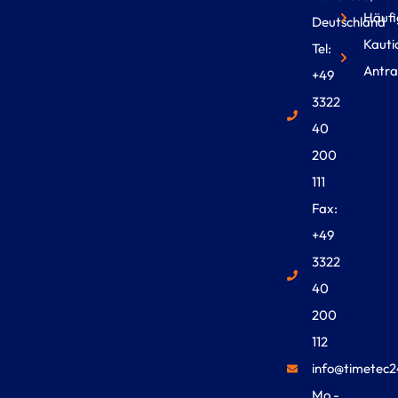
Häufi
Deutschland
Kauti
Tel:
Antra
+49
3322
40
200
111
Fax:
+49
3322
40
200
112
info@timetec2
Mo -