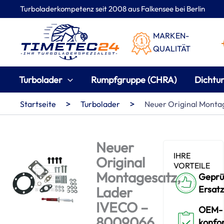
Zum
Turboladerkompetenz seit 2008 aus Falkensee bei Berlin
Inhalt
springen
MARKEN-
QUALITÄT
Turbolader
Rumpfgruppe (CHRA)
Dichtu
>
>
Startseite
Turbolader
Neuer Original Monta
Neuer
IHRE
Original
VORTEILE
Montagesatz,
Geprü
Lader
Ersatz
IVECO –
OEM-
8009066
konfo