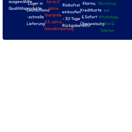
ausgewählte
bis zu 2
Loger in
Klarna,
Beratung
Risikofrel
Qualitätsprodukte
Jahre
Deutschland
Kreditkarte
per
einkoufen
Garantie
-schnelle
& Sofort
WhatsApp,
- 30 Tage
& 5 Jahre
Lieferung
Überweisung
E-Moil &
Rückgaberecht
Gewährleistung
Tolefon