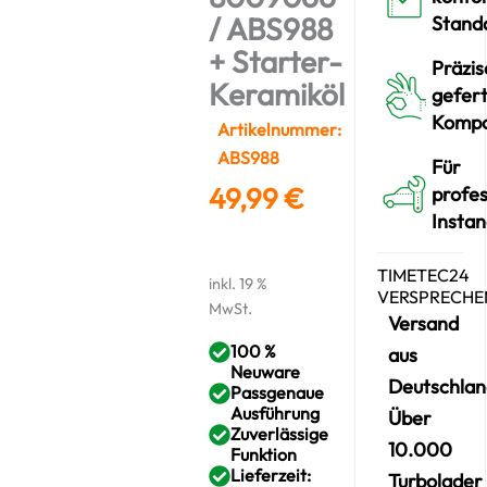
/ ABS988
Stand
+ Starter-
Präzis
Keramiköl
gefert
Komp
Artikelnummer:
ABS988
Für
49,99
€
profes
Insta
TIMETEC24
inkl. 19 %
VERSPRECHE
MwSt.
Versand
100 %
aus
Neuware
Deutschlan
Passgenaue
Ausführung
Über
Zuverlässige
10.000
Funktion
Lieferzeit:
Turbolader