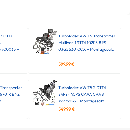
 2.0TDI
Turbolader VW T5 Transporter
A
Multivan 1.9TDI 102PS BRS
9700033 +
03G253010CX + Montagesatz
599,99
€
Transporter
Turbolader VW T5 2.0TDI
45701R BNZ
84PS-140PS CAAA CAAB
z
792290-3 + Montagesatz
549,99
€