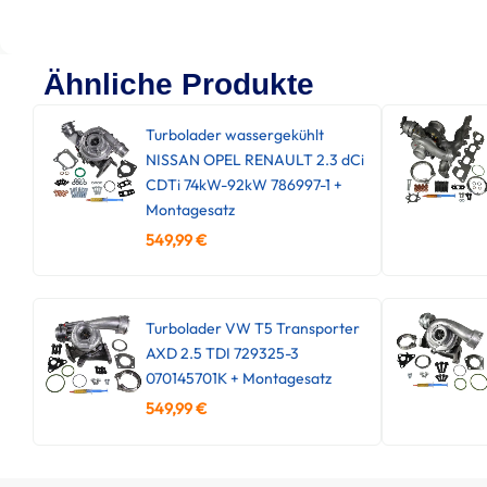
Ähnliche Produkte
Turbolader wassergekühlt
NISSAN OPEL RENAULT 2.3 dCi
CDTi 74kW-92kW 786997-1 +
Montagesatz
549,99
€
Turbolader VW T5 Transporter
AXD 2.5 TDI 729325-3
070145701K + Montagesatz
549,99
€