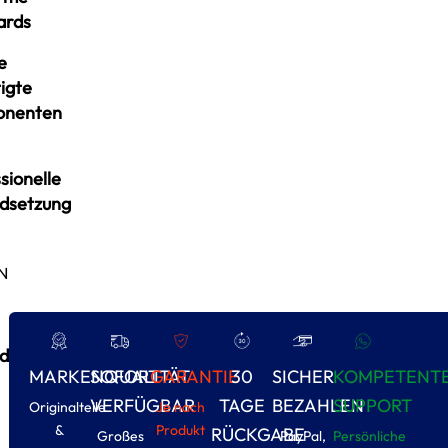
ards
e
igte
onenten
sionelle
ndsetzung
N
d
MARKENQUALITÄT
SOFORT
GARANTIE
30
SICHER
KOMPETENT
VERFÜGBAR
TAGE
BEZAHLEN
SUPPORT
Originalteile
Je nach
&
Produkt
RÜCKGABE
Großes
PayPal,
Persönliche