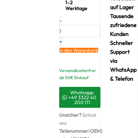
1–2
auf Lager
Werktage
Tausende
Neuer
-
Original
zufriedene
Montagesatz,
Kunden
Lader
+
IVECO
Schneller
–
In den Warenkorb
Support
8009066
via
/
ABS988
WhatsApp
Versandkostenfrei
+
ab 50€ Einkauf
& Telefon
Starter-
Keramiköl
Menge
Whatsapp:
+49 3322 40
200 111
Unsicher?
Schick
uns
Teilenummer
(
OEM)