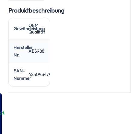
Produktbeschreibung
OEM
Gewährleistung
Qualität
Hersteller
ABS988
Nr.
EAN-
4250934794964
Nummer
ER