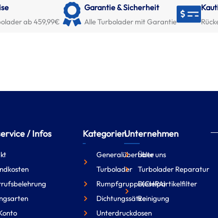
ise
Garantie & Sicherheit
Kaut
olader ab 459,99€
Alle Turbolader mit Garantie
Rück
rvice / Infos
Kategorien
Unternehmen
kt
Generalüberholte
Über uns
ndkosten
Turbolader
Turbolader Reparatur
rufsbelehrung
Rumpfgruppe(CHRA)
Dieselpartikelfilter
ngsarten
Dichtungssätze
Reinigung
Konto
Unterdruckdosen