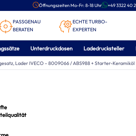
Öffnungszeiten Mo-Fr: 8-18 Uhr
+49 3322 40 2
PASSGENAU
ECHTE TURBO-
BERATEN
EXPERTEN
ngssätze
Unterdruckdosen
Ladedrucksteller
gesatz, Lader IVECO – 8009066 / ABS988 + Starter-Keramiköl
fte
teilqualität
rme