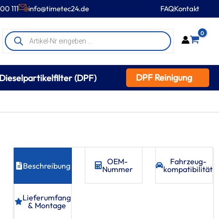
00 111
info@timetec24.de
FAQ
Kontakt
Products
0
search
DPF Reinigung
Dieselpartikelfilter (DPF)
OEM-
Fahrzeug­
Beschreibung
Nummer
kompatibilität
Lieferumfang
& Montage