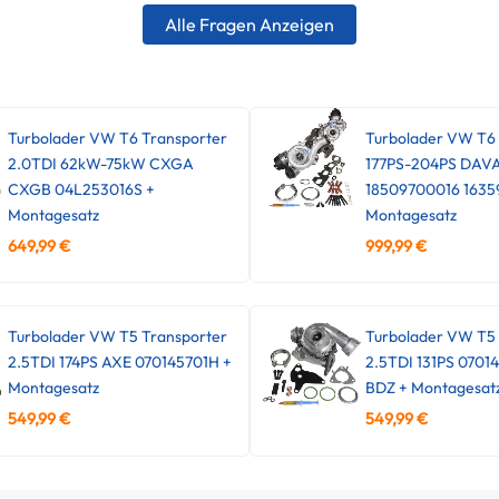
Alle Fragen Anzeigen
Turbolader VW T6 Transporter
Turbolader VW T6
2.0TDI 62kW-75kW CXGA
177PS-204PS DAV
CXGB 04L253016S +
18509700016 1635
Montagesatz
Montagesatz
649,99
€
999,99
€
Turbolader VW T5 Transporter
Turbolader VW T5 
2.5TDI 174PS AXE 070145701H +
2.5TDI 131PS 0701
Montagesatz
BDZ + Montagesat
549,99
€
549,99
€