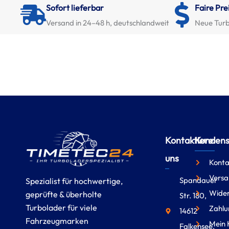
Sofort lieferbar
Faire Pre
Versand in 24–48 h, deutschlandweit
Neue Turb
Kontaktiere
Kundense
uns
Konta
Versa
Spandauer
Spezialist für hochwertige,
Wider
geprüfte & überholte
Str. 180,
Turbolader für viele
Zahlu
14612
Fahrzeugmarken
Mein 
Falkensee,