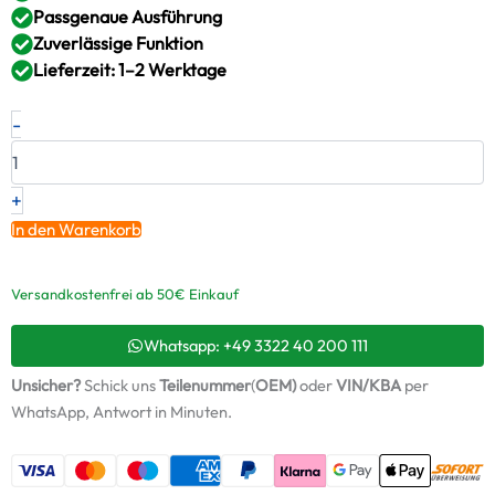
Passgenaue Ausführung
Zuverlässige Funktion
Lieferzeit: 1–2 Werktage
Neuer
-
Original
Montagesatz,
Lader
RENAULT
+
1.9
In den Warenkorb
dCi
–
8200575462
Versandkostenfrei ab 50€ Einkauf
/
ABS980
Whatsapp: +49 3322 40 200 111
+
Starter-
Unsicher?
Schick uns
Teilenummer
(
OEM)
oder
VIN/KBA
per
Keramiköl
WhatsApp, Antwort in Minuten.
Menge