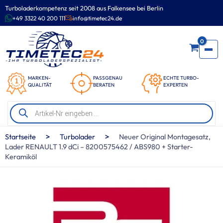
Zum
Turboladerkompetenz seit 2008 aus Falkensee bei Berlin
Inhalt
+49 3322 40 200 111
info@timetec24.de
springen
0
MARKEN-
PASSGENAU
ECHTE TURBO-
QUALITÄT
BERATEN
EXPERTEN
Products
search
>
>
Startseite
Turbolader
Neuer Original Montagesatz,
Lader RENAULT 1.9 dCi – 8200575462 / ABS980 + Starter-
Keramiköl