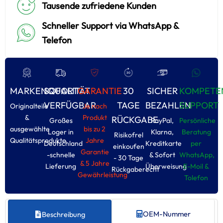
Tausende zufriedene Kunden
Schneller Support via WhatsApp &
Telefon
MARKENQUALITÄT
SOFORT
GARANTIE
30
SICHER
KOMPETE
VERFÜGBAR
TAGE
BEZAHLEN
SUPPORT
Originalteile
Je nach
&
Produkt
RÜCKGABE
Großes
PayPal,
Persönliche
ausgewählte
bis zu 2
Loger in
Klarna,
Beratung
Risikofrel
Qualitätsprodukte
Jahre
Deutschland
Kreditkarte
per
einkoufen
Garantie
-schnelle
& Sofort
WhatsApp,
- 30 Tage
& 5 Jahre
Lieferung
Überweisung
E-Moil &
Rückgaberecht
Gewährleistung
Tolefon
OEM-Nummer
Beschreibung