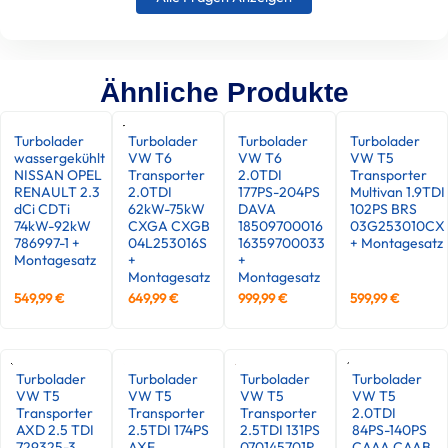
Ähnliche Produkte
Turbolader
Turbolader
Turbolader
Turbolader
wassergekühlt
VW T6
VW T6
VW T5
NISSAN OPEL
Transporter
2.0TDI
Transporter
RENAULT 2.3
2.0TDI
177PS-204PS
Multivan 1.9TDI
dCi CDTi
62kW-75kW
DAVA
102PS BRS
74kW-92kW
CXGA CXGB
18509700016
03G253010CX
786997-1 +
04L253016S
16359700033
+ Montagesatz
Montagesatz
+
+
Montagesatz
Montagesatz
549,99
€
649,99
€
999,99
€
599,99
€
Turbolader
Turbolader
Turbolader
Turbolader
VW T5
VW T5
VW T5
VW T5
Transporter
Transporter
Transporter
2.0TDI
AXD 2.5 TDI
2.5TDI 174PS
2.5TDI 131PS
84PS-140PS
729325-3
AXE
070145701R
CAAA CAAB