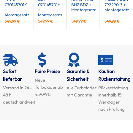
070145701K
070145701H
BNZ BDZ +
792290-3 +
+
+
Montagesatz
Montagesatz
Montagesatz
Montagesatz
549,99
€
549,99
€
549,99
€
549,99
€
Sofort
Faire Preise
Garantie &
Kaution
lieferbar
Sicherheit
Rückerstattung
Neue
Turbolader ab
Versand in 24–
Alle Turbolader
Rückerstattung
459,99€
48 h,
mit Garantie
innerhalb 15
deutschlandweit
Werktagen
nach Prüfung