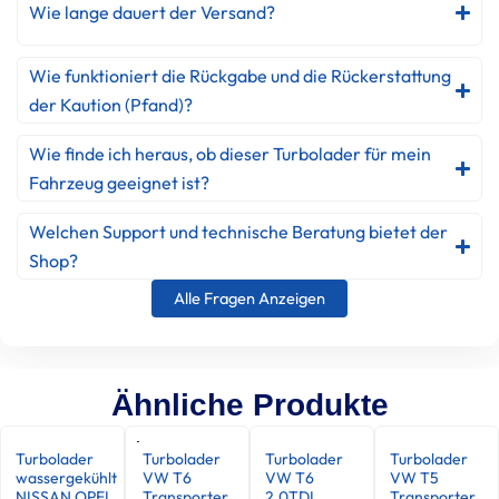
Wie lange dauert der Versand?
Wie funktioniert die Rückgabe und die Rückerstattung
der Kaution (Pfand)?
Wie finde ich heraus, ob dieser Turbolader für mein
Fahrzeug geeignet ist?
Welchen Support und technische Beratung bietet der
Shop?
Alle Fragen Anzeigen
Ähnliche Produkte
Turbolader
Turbolader
Turbolader
Turbolader
wassergekühlt
VW T6
VW T6
VW T5
NISSAN OPEL
Transporter
2.0TDI
Transporter