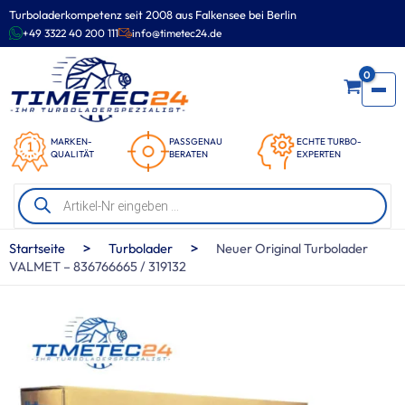
Zum
Turboladerkompetenz seit 2008 aus Falkensee bei Berlin
Inhalt
+49 3322 40 200 111
info@timetec24.de
springen
0
MARKEN-
PASSGENAU
ECHTE TURBO-
QUALITÄT
BERATEN
EXPERTEN
Products
search
>
>
Startseite
Turbolader
Neuer Original Turbolader
VALMET – 836766665 / 319132