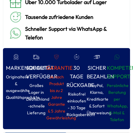
Über 10.000 Turbolader auf Lager
Tausende zufriedene Kunden
Schneller Support via WhatsApp &
Telefon
MARKENQUALITÄT
SOFORT
GARANTIE
30
SICHER
KOMPETE
VERFÜGBAR
TAGE
BEZAHLEN
SUPPORT
Originalteile
Je nach
&
Produkt
RÜCKGABE
Großes
PayPal,
Persönliche
ausgewählte
bis zu 2
Loger in
Klarna,
Beratung
Risikofrel
Qualitätsprodukte
Jahre
Deutschland
Kreditkarte
per
einkoufen
Garantie
-schnelle
& Sofort
WhatsApp,
- 30 Tage
& 5 Jahre
Lieferung
Überweisung
E-Moil &
Rückgaberecht
Gewährleistung
Tolefon