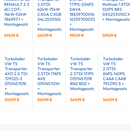
RENAULT 2.3
2.0TDI
177PS-204PS
Multivan 1.9TDI
dCi CDTi
62kW-75kW
DAVA
102PS BRS
74kW-92kW
CXGA CXGB
18509700016
03G253010CX
786997-1 +
04L253016S
16359700033
+ Montagesatz
Montagesatz
+
+
Montagesatz
Montagesatz
549,99
€
649,99
€
999,99
€
599,99
€
Turbolader
Turbolader
Turbolader
Turbolader
VW T5
VW T5
VW T5
VW T5
Transporter
Transporter
Transporter
2.0TDI
AXD 2.5 TDI
2.5TDI 174PS
2.5TDI 131PS
84PS-140PS
729325-3
AXE
070145701R
CAAA CAAB
070145701K
070145701H
BNZ BDZ +
792290-3 +
+
+
Montagesatz
Montagesatz
Montagesatz
Montagesatz
549,99
€
549,99
€
549,99
€
549,99
€