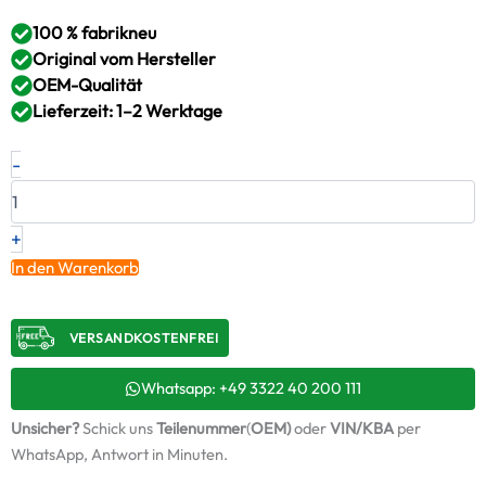
100 % fabrikneu
Original vom Hersteller
OEM-Qualität
Lieferzeit: 1–2 Werktage
Neuer
-
Original
Turbolader
VALMET
–
+
836766665
In den Warenkorb
/
319132
Menge
VERSANDKOSTENFREI​
Whatsapp: +49 3322 40 200 111
Unsicher?
Schick uns
Teilenummer
(
OEM)
oder
VIN/KBA
per
WhatsApp, Antwort in Minuten.