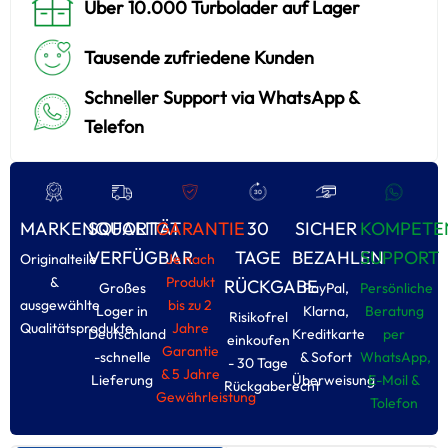
Über 10.000 Turbolader auf Lager
Tausende zufriedene Kunden
Schneller Support via WhatsApp &
Telefon
MARKENQUALITÄT
SOFORT
GARANTIE
30
SICHER
KOMPETE
VERFÜGBAR
TAGE
BEZAHLEN
SUPPORT
Originalteile
Je nach
&
Produkt
RÜCKGABE
Großes
PayPal,
Persönliche
ausgewählte
bis zu 2
Loger in
Klarna,
Beratung
Risikofrel
Qualitätsprodukte
Jahre
Deutschland
Kreditkarte
per
einkoufen
Garantie
-schnelle
& Sofort
WhatsApp,
- 30 Tage
& 5 Jahre
Lieferung
Überweisung
E-Moil &
Rückgaberecht
Gewährleistung
Tolefon