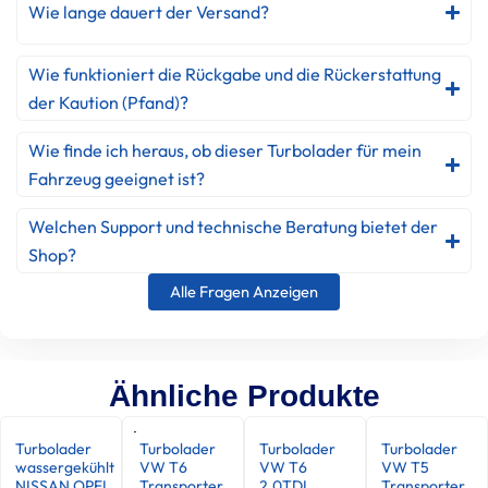
Wie lange dauert der Versand?
Wie funktioniert die Rückgabe und die Rückerstattung
der Kaution (Pfand)?
Wie finde ich heraus, ob dieser Turbolader für mein
Fahrzeug geeignet ist?
Welchen Support und technische Beratung bietet der
Shop?
Alle Fragen Anzeigen
Ähnliche Produkte
Turbolader
Turbolader
Turbolader
Turbolader
wassergekühlt
VW T6
VW T6
VW T5
NISSAN OPEL
Transporter
2.0TDI
Transporter