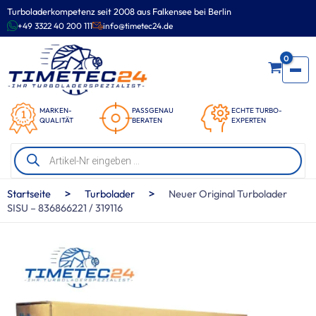
Zum
Turboladerkompetenz seit 2008 aus Falkensee bei Berlin
Inhalt
+49 3322 40 200 111
info@timetec24.de
springen
0
MARKEN-
PASSGENAU
ECHTE TURBO-
QUALITÄT
BERATEN
EXPERTEN
Products
search
>
>
Startseite
Turbolader
Neuer Original Turbolader
SISU – 836866221 / 319116