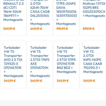
RENAULT 2.3
2.0TDI
177PS-204PS
Multivan 1.9TDI
dCi CDTi
62kW-75kW
DAVA
102PS BRS
74kW-92kW
CXGA CXGB
18509700016
03G253010CX
786997-1 +
04L253016S
16359700033
+ Montagesatz
Montagesatz
+
+
Montagesatz
Montagesatz
549,99
€
649,99
€
999,99
€
599,99
€
Turbolader
Turbolader
Turbolader
Turbolader
VW T5
VW T5
VW T5
VW T5
Transporter
Transporter
Transporter
2.0TDI
AXD 2.5 TDI
2.5TDI 174PS
2.5TDI 131PS
84PS-140PS
729325-3
AXE
070145701R
CAAA CAAB
070145701K
070145701H
BNZ BDZ +
792290-3 +
+
+
Montagesatz
Montagesatz
Montagesatz
Montagesatz
549,99
€
549,99
€
549,99
€
549,99
€