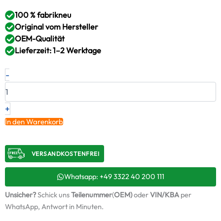
100 % fabrikneu
Original vom Hersteller
OEM-Qualität
Lieferzeit: 1–2 Werktage
Neuer
-
Original
Turbolader
SISU
–
+
836866221
In den Warenkorb
/
319116
Menge
VERSANDKOSTENFREI​
Whatsapp: +49 3322 40 200 111
Unsicher?
Schick uns
Teilenummer
(
OEM)
oder
VIN/KBA
per
WhatsApp, Antwort in Minuten.