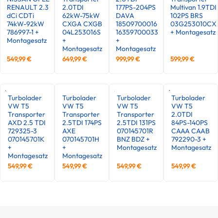
RENAULT 2.3
2.0TDI
177PS-204PS
Multivan 1.9TDI
dCi CDTi
62kW-75kW
DAVA
102PS BRS
74kW-92kW
CXGA CXGB
18509700016
03G253010CX
786997-1 +
04L253016S
16359700033
+ Montagesatz
Montagesatz
+
+
Montagesatz
Montagesatz
549,99
€
649,99
€
999,99
€
599,99
€
Turbolader
Turbolader
Turbolader
Turbolader
VW T5
VW T5
VW T5
VW T5
Transporter
Transporter
Transporter
2.0TDI
AXD 2.5 TDI
2.5TDI 174PS
2.5TDI 131PS
84PS-140PS
729325-3
AXE
070145701R
CAAA CAAB
070145701K
070145701H
BNZ BDZ +
792290-3 +
+
+
Montagesatz
Montagesatz
Montagesatz
Montagesatz
549,99
€
549,99
€
549,99
€
549,99
€