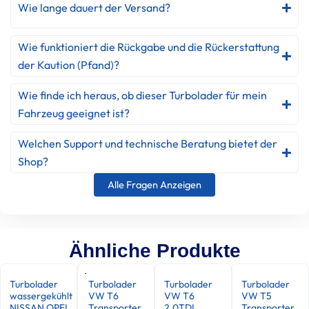
Wie lange dauert der Versand?
Wie funktioniert die Rückgabe und die Rückerstattung
der Kaution (Pfand)?
Wie finde ich heraus, ob dieser Turbolader für mein
Fahrzeug geeignet ist?
Welchen Support und technische Beratung bietet der
Shop?
Alle Fragen Anzeigen
Ähnliche Produkte
Turbolader
Turbolader
Turbolader
Turbolader
wassergekühlt
VW T6
VW T6
VW T5
NISSAN OPEL
Transporter
2.0TDI
Transporter