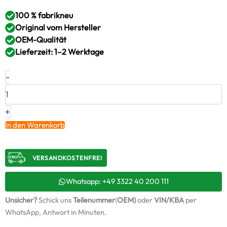
100 % fabrikneu
Original vom Hersteller
OEM-Qualität
Lieferzeit: 1–2 Werktage
Neuer
-
Original
Turbolader
SISU
–
+
836873827
In den Warenkorb
/
13769800037
Menge
VERSANDKOSTENFREI​
Whatsapp: +49 3322 40 200 111
Unsicher?
Schick uns
Teilenummer
(
OEM)
oder
VIN/KBA
per
WhatsApp, Antwort in Minuten.