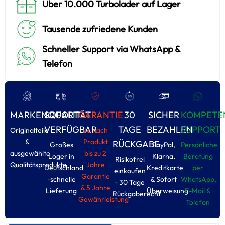
Über 10.000 Turbolader auf Lager
Tausende zufriedene Kunden
Schneller Support via WhatsApp &
Telefon
MARKENQUALITÄT
SOFORT
GARANTIE
30
SICHER
KOMPETE
VERFÜGBAR
TAGE
BEZAHLEN
SUPPORT
Originalteile
Je nach
&
Produkt
RÜCKGABE
Großes
PayPal,
Persönliche
ausgewählte
bis zu 2
Loger in
Klarna,
Beratung
Risikofrel
Qualitätsprodukte
Jahre
Deutschland
Kreditkarte
per
einkoufen
Garantie
-schnelle
& Sofort
WhatsApp,
- 30 Tage
& 5 Jahre
Lieferung
Überweisung
E-Moil &
Rückgaberecht
Gewährleistung
Tolefon