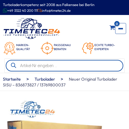
Zum
Turboladerkompetenz seit 2008 aus Falkensee bei Berlin
Inhalt
+49 3322 40 200 111
info@timetec24.de
springen
0
MARKEN-
PASSGENAU
ECHTE TURBO-
QUALITÄT
BERATEN
EXPERTEN
Products
search
>
>
Startseite
Turbolader
Neuer Original Turbolader
SISU – 836873827 / 13769800037