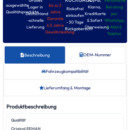
Großes
PayPal,
Persönliche
ausgewählte
bis zu 2
Loger in
Klarna,
Beratung
Risikofrel
Qualitätsprodukte
Jahre
Deutschland
Kreditkarte
per
einkoufen
Garantie
-schnelle
& Sofort
WhatsApp,
- 30 Tage
& 5 Jahre
Lieferung
Überweisung
E-Moil &
Rückgaberecht
Gewährleistung
Tolefon
OEM-Nummer
Beschreibung
Fahrzeug­kompatibilität
Lieferumfang & Montage
Produktbeschreibung
Qualität
Original REMAN