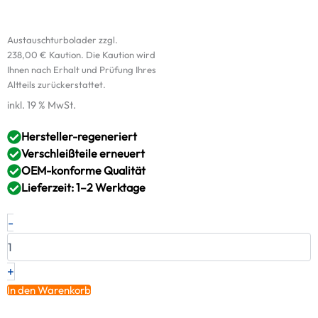
Austauschturbolader zzgl.
238,00
€
Kaution. Die Kaution wird
Ihnen nach Erhalt und Prüfung Ihres
Altteils zurückerstattet.
inkl. 19 % MwSt.
Hersteller-regeneriert
Verschleißteile erneuert
OEM-konforme Qualität
Lieferzeit: 1–2 Werktage
Original
-
RED
Turbolader
BMW
318
+
d
In den Warenkorb
–
8518204