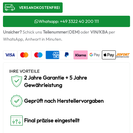
/
VERSANDKOSTENFREI​
V41VEGSR022B
+
Montagesatz
Whatsapp: +49 3322 40 200 111
Menge
Unsicher?
Schick uns
Teilenummer
(
OEM)
oder
VIN/KBA
per
WhatsApp, Antwort in Minuten.
IHRE VORTEILE
2 Jahre Garantie + 5 Jahre
Gewährleistung
Geprüft nach Herstellervorgaben
Final präzise eingestellt