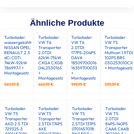
Ähnliche Produkte
Turbolader
Turbolader
Turbolader
Turbolader
wassergekühlt
VW T6
VW T6
VW T5
NISSAN OPEL
Transporter
2.0TDI
Transporter
RENAULT 2.3
2.0TDI
177PS-204PS
Multivan 1.9TDI
dCi CDTi
62kW-75kW
DAVA
102PS BRS
74kW-92kW
CXGA CXGB
18509700016
03G253010CX
786997-1 +
04L253016S
16359700033
+ Montagesatz
Montagesatz
+
+
Montagesatz
Montagesatz
549,99
€
649,99
€
999,99
€
599,99
€
Turbolader
Turbolader
Turbolader
Turbolader
VW T5
VW T5
VW T5
VW T5
Transporter
Transporter
Transporter
2.0TDI
AXD 2.5 TDI
2.5TDI 174PS
2.5TDI 131PS
84PS-140PS
729325-3
AXE
070145701R
CAAA CAAB
070145701K
070145701H
BNZ BDZ +
792290-3 +