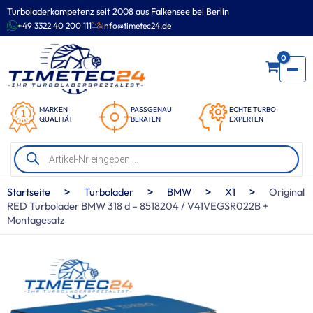
Zum
Turboladerkompetenz seit 2008 aus Falkensee bei Berlin
Inhalt
+49 3322 40 200 111
info@timetec24.de
springen
0
MARKEN-
PASSGENAU
ECHTE TURBO-
QUALITÄT
BERATEN
EXPERTEN
Products
search
>
>
>
>
Startseite
Turbolader
BMW
X1
Original
RED Turbolader BMW 318 d – 8518204 / V41VEGSR022B +
Montagesatz