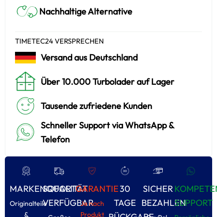
Nachhaltige Alternative
TIMETEC24 VERSPRECHEN
Versand aus Deutschland
Über 10.000 Turbolader auf Lager
Tausende zufriedene Kunden
Schneller Support via WhatsApp &
Telefon
MARKENQUALITÄT
SOFORT
GARANTIE
30
SICHER
KOMPETE
VERFÜGBAR
TAGE
BEZAHLEN
SUPPORT
Originalteile
Je nach
&
Produkt
RÜCKGABE