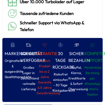
Über 10.000 Turbolader auf Lager
Tausende zufriedene Kunden
Schneller Support via WhatsApp &
Telefon
MARKENQUALITÄT
SOFORT
GARANTIE
30
SICHER
KOMPETE
VERFÜGBAR
TAGE
BEZAHLEN
SUPPORT
Originalteile
Je nach
&
Produkt
RÜCKGABE
Großes
PayPal,
Persönliche
ausgewählte
bis zu 2
Loger in
Klarna,
Beratung
Risikofrel
Qualitätsprodukte
Jahre
Deutschland
Kreditkarte
per
einkoufen
Garantie
-schnelle
& Sofort
WhatsApp,
- 30 Tage
& 5 Jahre
Lieferung
Überweisung
E-Moil &
Rückgaberecht
Gewährleistung
Tolefon