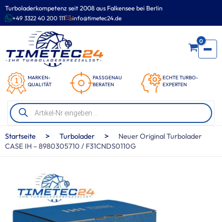
Zum
Turboladerkompetenz seit 2008 aus Falkensee bei Berlin
Inhalt
+49 3322 40 200 111
info@timetec24.de
springen
0
MARKEN-
PASSGENAU
ECHTE TURBO-
QUALITÄT
BERATEN
EXPERTEN
Products
search
>
>
Startseite
Turbolader
Neuer Original Turbolader
CASE IH – 8980305710 / F31CNDS0110G