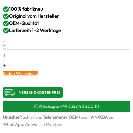
100 % fabrikneu
Original vom Hersteller
OEM-Qualität
Lieferzeit: 1–2 Werktage
Neuer
-
Original
Turbolader
CASE
IH
+
–
In den Warenkorb
8980305710
/
F31CNDS0110G
VERSANDKOSTENFREI​
Menge
Whatsapp: +49 3322 40 200 111
Unsicher?
Schick uns
Teilenummer
(
OEM)
oder
VIN/KBA
per
WhatsApp, Antwort in Minuten.