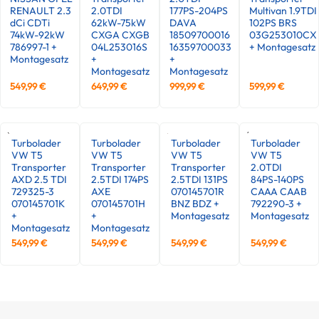
RENAULT 2.3
2.0TDI
177PS-204PS
Multivan 1.9TDI
dCi CDTi
62kW-75kW
DAVA
102PS BRS
74kW-92kW
CXGA CXGB
18509700016
03G253010CX
786997-1 +
04L253016S
16359700033
+ Montagesatz
Montagesatz
+
+
Montagesatz
Montagesatz
549,99
€
649,99
€
999,99
€
599,99
€
Turbolader
Turbolader
Turbolader
Turbolader
VW T5
VW T5
VW T5
VW T5
Transporter
Transporter
Transporter
2.0TDI
AXD 2.5 TDI
2.5TDI 174PS
2.5TDI 131PS
84PS-140PS
729325-3
AXE
070145701R
CAAA CAAB
070145701K
070145701H
BNZ BDZ +
792290-3 +
+
+
Montagesatz
Montagesatz
Montagesatz
Montagesatz
549,99
€
549,99
€
549,99
€
549,99
€