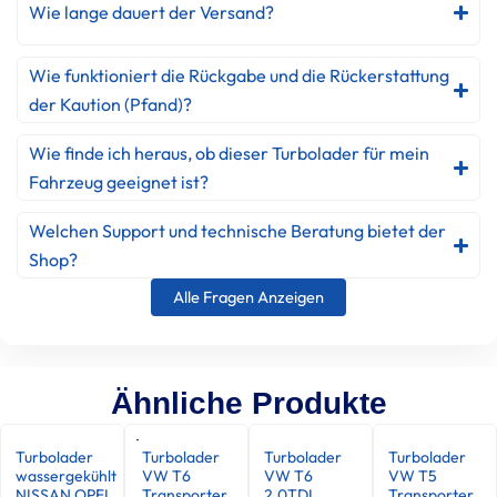
Wie lange dauert der Versand?
Wie funktioniert die Rückgabe und die Rückerstattung
der Kaution (Pfand)?
Wie finde ich heraus, ob dieser Turbolader für mein
Fahrzeug geeignet ist?
Welchen Support und technische Beratung bietet der
Shop?
Alle Fragen Anzeigen
Ähnliche Produkte
Turbolader
Turbolader
Turbolader
Turbolader
wassergekühlt
VW T6
VW T6
VW T5
NISSAN OPEL
Transporter
2.0TDI
Transporter