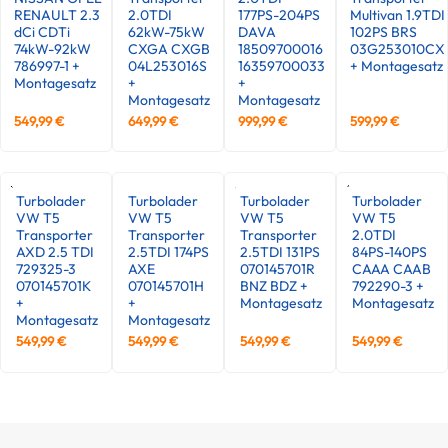
RENAULT 2.3
2.0TDI
177PS-204PS
Multivan 1.9TDI
dCi CDTi
62kW-75kW
DAVA
102PS BRS
74kW-92kW
CXGA CXGB
18509700016
03G253010CX
786997-1 +
04L253016S
16359700033
+ Montagesatz
Montagesatz
+
+
Montagesatz
Montagesatz
549,99
€
649,99
€
999,99
€
599,99
€
Turbolader
Turbolader
Turbolader
Turbolader
VW T5
VW T5
VW T5
VW T5
Transporter
Transporter
Transporter
2.0TDI
AXD 2.5 TDI
2.5TDI 174PS
2.5TDI 131PS
84PS-140PS
729325-3
AXE
070145701R
CAAA CAAB
070145701K
070145701H
BNZ BDZ +
792290-3 +
+
+
Montagesatz
Montagesatz
Montagesatz
Montagesatz
549,99
€
549,99
€
549,99
€
549,99
€