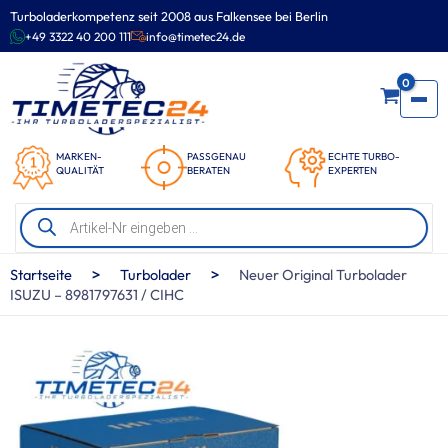
Zum
Turboladerkompetenz seit 2008 aus Falkensee bei Berlin
Inhalt
+49 3322 40 200 111
info@timetec24.de
springen
0
MARKEN-
PASSGENAU
ECHTE TURBO-
QUALITÄT
BERATEN
EXPERTEN
Products
search
>
>
Startseite
Turbolader
Neuer Original Turbolader
ISUZU – 8981797631 / CIHC