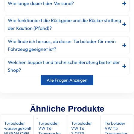
Wie lange dauert der Versand?
Wie funktioniert die Rückgabe und die Rückerstattung
der Kaution (Pfand)?
Wie finde ich heraus, ob dieser Turbolader für mein
Fahrzeug geeignet ist?
Welchen Support und technische Beratung bietet der
Shop?
Alle Fragen Anzeigen
Ähnliche Produkte
Turbolader
Turbolader
Turbolader
Turbolader
wassergekühlt
VW T6
VW T6
VW T5
NISSAN OPEL
Transporter
2.0TDI
Transporter