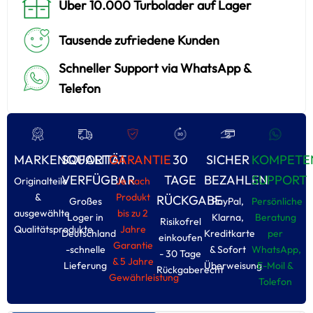
Über 10.000 Turbolader auf Lager
Tausende zufriedene Kunden
Schneller Support via WhatsApp &
Telefon
MARKENQUALITÄT
SOFORT
GARANTIE
30
SICHER
KOMPETE
VERFÜGBAR
TAGE
BEZAHLEN
SUPPORT
Originalteile
Je nach
&
Produkt
RÜCKGABE
Großes
PayPal,
Persönliche
ausgewählte
bis zu 2
Loger in
Klarna,
Beratung
Risikofrel
Qualitätsprodukte
Jahre
Deutschland
Kreditkarte
per
einkoufen
Garantie
-schnelle
& Sofort
WhatsApp,
- 30 Tage
& 5 Jahre
Lieferung
Überweisung
E-Moil &
Rückgaberecht
Gewährleistung
Tolefon