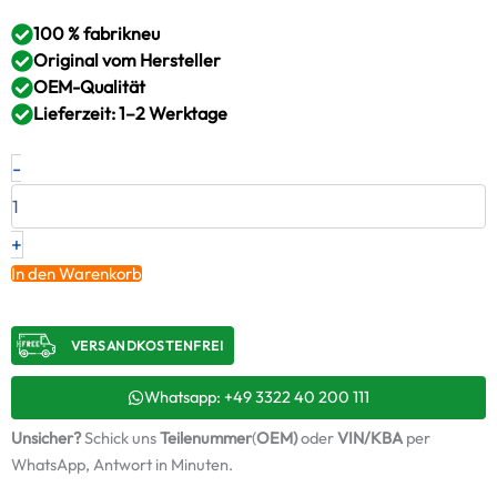
100 % fabrikneu
Original vom Hersteller
OEM-Qualität
Lieferzeit: 1–2 Werktage
Neuer
-
Original
Turbolader
ISUZU
–
+
8981797631
In den Warenkorb
/
CIHC
Menge
VERSANDKOSTENFREI​
Whatsapp: +49 3322 40 200 111
Unsicher?
Schick uns
Teilenummer
(
OEM)
oder
VIN/KBA
per
WhatsApp, Antwort in Minuten.