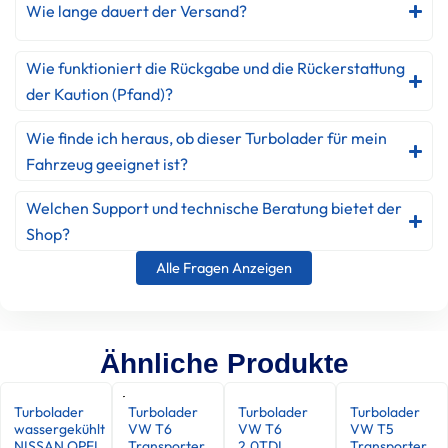
Wie lange dauert der Versand?
Wie funktioniert die Rückgabe und die Rückerstattung
der Kaution (Pfand)?
Wie finde ich heraus, ob dieser Turbolader für mein
Fahrzeug geeignet ist?
Welchen Support und technische Beratung bietet der
Shop?
Alle Fragen Anzeigen
Ähnliche Produkte
Turbolader
Turbolader
Turbolader
Turbolader
wassergekühlt
VW T6
VW T6
VW T5
NISSAN OPEL
Transporter
2.0TDI
Transporter