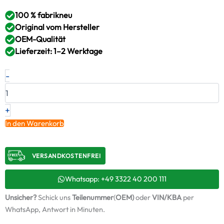
100 % fabrikneu
Original vom Hersteller
OEM-Qualität
Lieferzeit: 1–2 Werktage
Neuer
-
Original
Turbolader
MERCEDES-
BENZ
+
–
In den Warenkorb
9000960799
/
53169807167
VERSANDKOSTENFREI​
Menge
Whatsapp: +49 3322 40 200 111
Unsicher?
Schick uns
Teilenummer
(
OEM)
oder
VIN/KBA
per
WhatsApp, Antwort in Minuten.