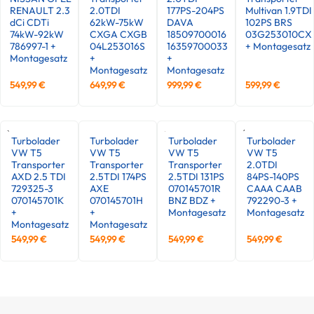
RENAULT 2.3
2.0TDI
177PS-204PS
Multivan 1.9TDI
dCi CDTi
62kW-75kW
DAVA
102PS BRS
74kW-92kW
CXGA CXGB
18509700016
03G253010CX
786997-1 +
04L253016S
16359700033
+ Montagesatz
Montagesatz
+
+
Montagesatz
Montagesatz
549,99
€
649,99
€
999,99
€
599,99
€
Turbolader
Turbolader
Turbolader
Turbolader
VW T5
VW T5
VW T5
VW T5
Transporter
Transporter
Transporter
2.0TDI
AXD 2.5 TDI
2.5TDI 174PS
2.5TDI 131PS
84PS-140PS
729325-3
AXE
070145701R
CAAA CAAB
070145701K
070145701H
BNZ BDZ +
792290-3 +
+
+
Montagesatz
Montagesatz
Montagesatz
Montagesatz
549,99
€
549,99
€
549,99
€
549,99
€