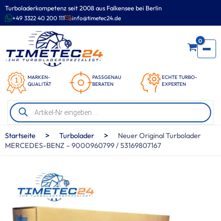
Zum
Turboladerkompetenz seit 2008 aus Falkensee bei Berlin
Inhalt
+49 3322 40 200 111
info@timetec24.de
springen
0
MARKEN-
PASSGENAU
ECHTE TURBO-
QUALITÄT
BERATEN
EXPERTEN
Products
search
>
>
Startseite
Turbolader
Neuer Original Turbolader
MERCEDES-BENZ – 9000960799 / 53169807167