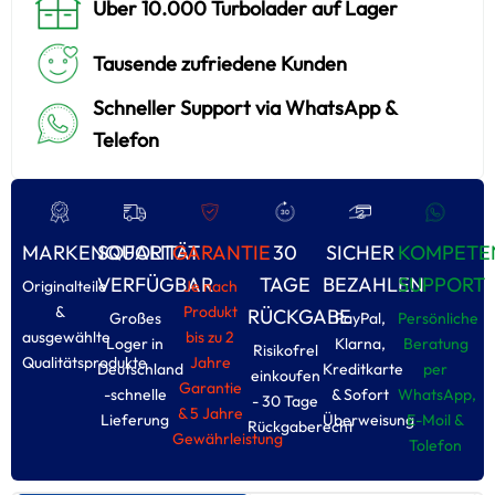
Über 10.000 Turbolader auf Lager
Tausende zufriedene Kunden
Schneller Support via WhatsApp &
Telefon
MARKENQUALITÄT
SOFORT
GARANTIE
30
SICHER
KOMPETE
VERFÜGBAR
TAGE
BEZAHLEN
SUPPORT
Originalteile
Je nach
&
Produkt
RÜCKGABE
Großes
PayPal,
Persönliche
ausgewählte
bis zu 2
Loger in
Klarna,
Beratung
Risikofrel
Qualitätsprodukte
Jahre
Deutschland
Kreditkarte
per
einkoufen
Garantie
-schnelle
& Sofort
WhatsApp,
- 30 Tage
& 5 Jahre
Lieferung
Überweisung
E-Moil &
Rückgaberecht
Gewährleistung
Tolefon