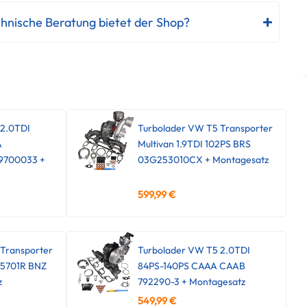
hnische Beratung bietet der Shop?
 2.0TDI
Turbolader VW T5 Transporter
A
Multivan 1.9TDI 102PS BRS
9700033 +
03G253010CX + Montagesatz
599,99
€
Transporter
Turbolader VW T5 2.0TDI
45701R BNZ
84PS-140PS CAAA CAAB
z
792290-3 + Montagesatz
549,99
€