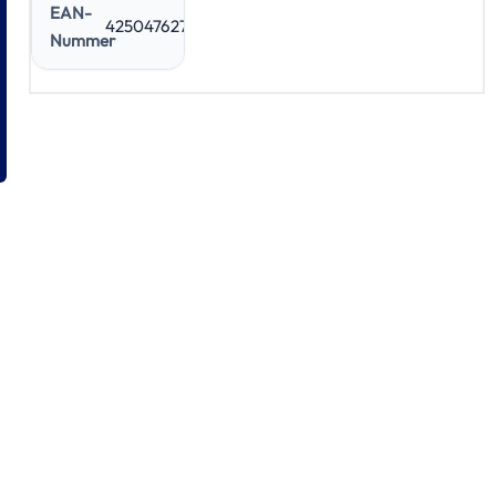
EAN-
4250476274832
Nummer