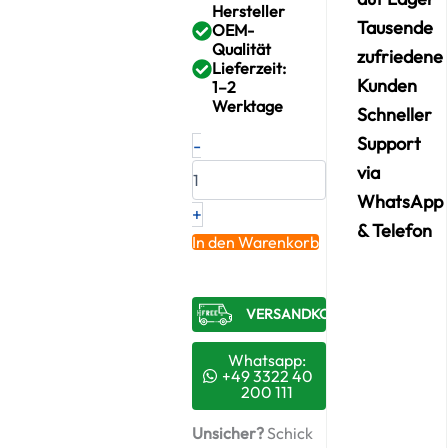
Hersteller
Tausende
OEM-
Qualität
zufriedene
Lieferzeit:
Kunden
1–2
Werktage
Schneller
Neuer
Support
-
Original
via
Turbolader
PORSCHE
WhatsApp
+
Turbo
& Telefon
S
In den Warenkorb
4.5
–
94812301656
VERSANDKOSTENFREI​
/
F51CADS0066B
+
Whatsapp:
Montagesatz
+49 3322 40
200 111
Menge
Unsicher?
Schick