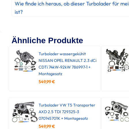
Wie finde ich heraus, ob dieser Turbolader für me
ist?
Ähnliche Produkte
Turbolader wassergekühlt
NISSAN OPEL RENAULT 2.3 dCi
CDTi 74kW-92kW 786997-1 +
Montagesatz
549,99
€
Turbolader VW T5 Transporter
AXD 2.5 TDI 729325-3
070145701K + Montagesatz
549,99
€