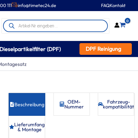
00 111
info@timetec24.de
FAQ
Kontakt
Products
0
search
DPF Reinigung
Dieselpartikelfilter (DPF)
Montagesatz
OEM-
Fahrzeug­
Beschreibung
Nummer
kompatibilität
Lieferumfang
& Montage