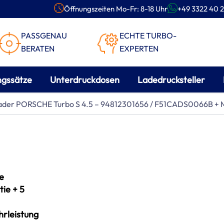
Öffnungszeiten Mo-Fr: 8-18 Uhr
+49 3322 40 2
PASSGENAU
ECHTE TURBO-
BERATEN
EXPERTEN
ngssätze
Unterdruckdosen
Ladedrucksteller
lader PORSCHE Turbo S 4.5 – 94812301656 / F51CADS0066B + 
e
ie + 5
rleistung