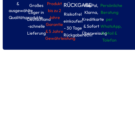
&
Produkt
RÜCKGABE
Großes
PayPal,
Persönliche
ausgewählte
bis zu 2
Loger in
Klarna,
Beratung
Risikofrel
Qualitätsprodukte
Jahre
Deutschland
Kreditkarte
per
einkoufen
Garantie
-schnelle
& Sofort
WhatsApp,
- 30 Tage
& 5 Jahre
Lieferung
Überweisung
E-Moil &
Rückgaberecht
Gewährleistung
Tolefon