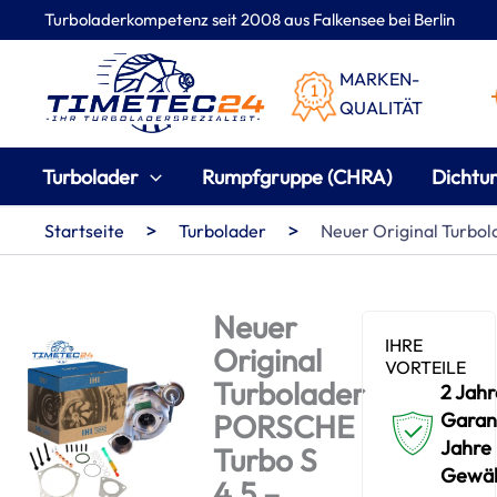
Zum
Turboladerkompetenz seit 2008 aus Falkensee bei Berlin
Inhalt
springen
MARKEN-
QUALITÄT
Turbolader
Rumpfgruppe (CHRA)
Dichtu
>
>
Startseite
Turbolader
Neuer Original Turbo
Neuer
IHRE
Original
VORTEILE
Turbolader
2 Jahr
PORSCHE
Garant
Jahre
Turbo S
Gewäh
4.5 –