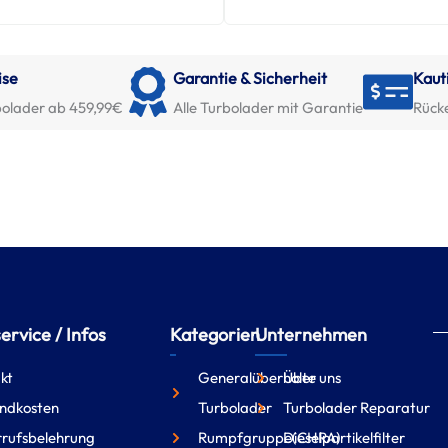
ise
Garantie & Sicherheit
Kaut
olader ab 459,99€
Alle Turbolader mit Garantie
Rück
rvice / Infos
Kategorien
Unternehmen
kt
Generalüberholte
Über uns
ndkosten
Turbolader
Turbolader Reparatur
rufsbelehrung
Rumpfgruppe(CHRA)
Dieselpartikelfilter