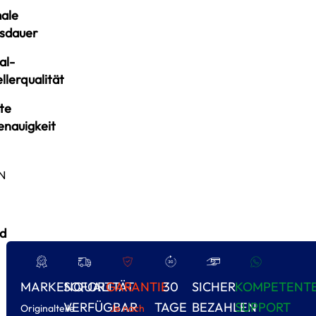
ale
sdauer
al-
llerqualität
te
enauigkeit
N
d
MARKENQUALITÄT
SOFORT
GARANTIE
30
SICHER
KOMPETENT
VERFÜGBAR
TAGE
BEZAHLEN
SUPPORT
Originalteile
Je nach