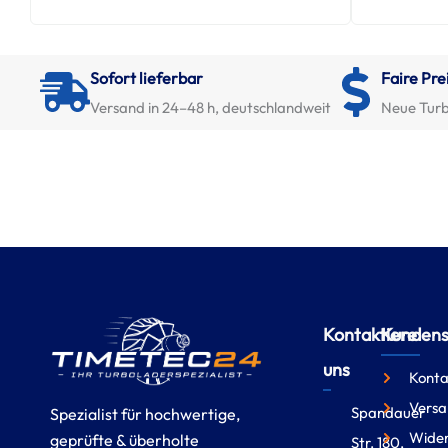
Sofort lieferbar
Faire Pre
Versand in 24–48 h, deutschlandweit
Neue Turb
Kontaktiere
Kundense
uns
Konta
Versa
Spandauer
Spezialist für hochwertige,
Wider
geprüfte & überholte
Str. 180,