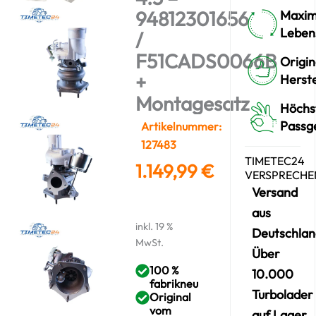
94812301656
Maxim
Leben
/
F51CADS0066B
Origin
+
Herste
Montagesatz
Höchs
Passg
Artikelnummer:
127483
TIMETEC24
1.149,99
€
VERSPRECHE
Versand
aus
inkl. 19 %
Deutschlan
MwSt.
Über
100 %
10.000
fabrikneu
Turbolader
Original
vom
auf Lager