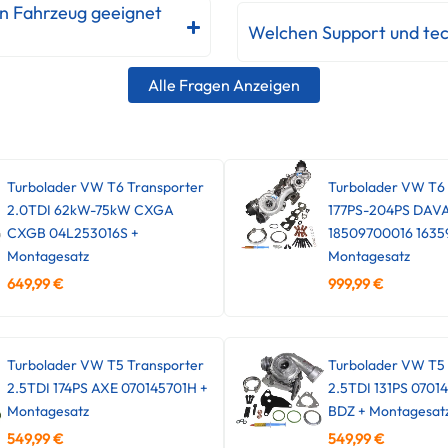
in Fahrzeug geeignet
Welchen Support und tec
Alle Fragen Anzeigen
Turbolader VW T6 Transporter
Turbolader VW T6
2.0TDI 62kW-75kW CXGA
177PS-204PS DAV
CXGB 04L253016S +
18509700016 1635
Montagesatz
Montagesatz
649,99
€
999,99
€
Turbolader VW T5 Transporter
Turbolader VW T5 
2.5TDI 174PS AXE 070145701H +
2.5TDI 131PS 0701
Montagesatz
BDZ + Montagesat
549,99
€
549,99
€