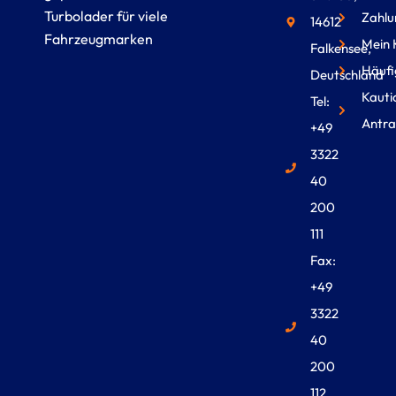
Turbolader für viele
Zahlu
14612
Fahrzeugmarken
Mein 
Falkensee,
Häufi
Deutschland
Kauti
Tel:
Antra
+49
3322
40
200
111
Fax:
+49
3322
40
200
112