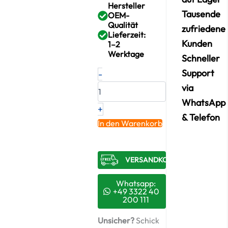
Hersteller
Tausende
OEM-
Qualität
zufriedene
Lieferzeit:
Kunden
1–2
Werktage
Schneller
Neuer
Support
-
Original
via
Turbolader
PORSCHE
WhatsApp
+
Turbo
& Telefon
S
In den Warenkorb
4.8
–
94812302551
VERSANDKOSTENFREI​
/
4938900304
+
Whatsapp:
Montagesatz
+49 3322 40
200 111
Menge
Unsicher?
Schick