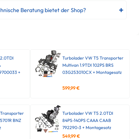
hnische Beratung bietet der Shop?
 2.0TDI
Turbolader VW T5 Transporter
A
Multivan 1.9TDI 102PS BRS
9700033 +
03G253010CX + Montagesatz
599,99
€
Transporter
Turbolader VW T5 2.0TDI
45701R BNZ
84PS-140PS CAAA CAAB
z
792290-3 + Montagesatz
549,99
€