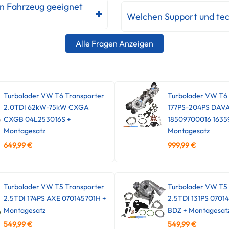
in Fahrzeug geeignet
Welchen Support und tec
Alle Fragen Anzeigen
Turbolader VW T6 Transporter
Turbolader VW T6
2.0TDI 62kW-75kW CXGA
177PS-204PS DAV
CXGB 04L253016S +
18509700016 1635
Montagesatz
Montagesatz
649,99
€
999,99
€
Turbolader VW T5 Transporter
Turbolader VW T5 
2.5TDI 174PS AXE 070145701H +
2.5TDI 131PS 0701
Montagesatz
BDZ + Montagesat
549,99
€
549,99
€