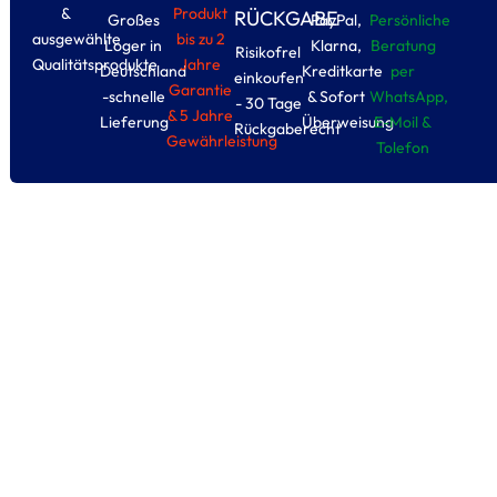
&
Produkt
RÜCKGABE
Großes
PayPal,
Persönliche
ausgewählte
bis zu 2
Loger in
Klarna,
Beratung
Risikofrel
Qualitätsprodukte
Jahre
Deutschland
Kreditkarte
per
einkoufen
Garantie
-schnelle
& Sofort
WhatsApp,
- 30 Tage
& 5 Jahre
Lieferung
Überweisung
E-Moil &
Rückgaberecht
Gewährleistung
Tolefon