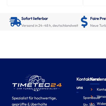
Sofort lieferbar
Faire Pre
Versand in 24–48 h, deutschlandweit
Neue Turb
Kontaktiere
Kundense
uns
Konta
Versa
Spandauer
Spezialist für hochwertige,
Wider
geprüfte & überholte
Str. 180,