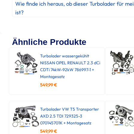
Wie finde ich heraus, ob dieser Turbolader für me
ist?
Ähnliche Produkte
Turbolader wassergekühlt
NISSAN OPEL RENAULT 2.3 dCi
CDTi 74kW-92kW 786997-1 +
Montagesatz
549,99
€
Turbolader VW T5 Transporter
AXD 2.5 TDI 729325-3
070145701K + Montagesatz
549,99
€