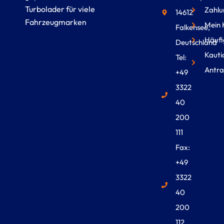
Turbolader für viele
Zahlu
14612
Fahrzeugmarken
Mein 
Falkensee,
Häufi
Deutschland
Kauti
Tel:
Antra
+49
3322
40
200
111
Fax:
+49
3322
40
200
112