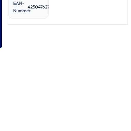
EAN-
4250476272029
Nummer