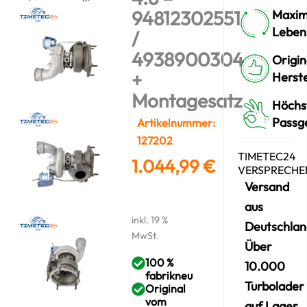
94812302551
Maxim
Leben
/
4938900304
Origin
+
Herste
Montagesatz
Höchs
Passg
Artikelnummer:
127202
TIMETEC24
1.044,99
€
VERSPRECHE
Versand
aus
inkl. 19 %
Deutschlan
MwSt.
Über
100 %
10.000
fabrikneu
Turbolader
Original
vom
auf Lager