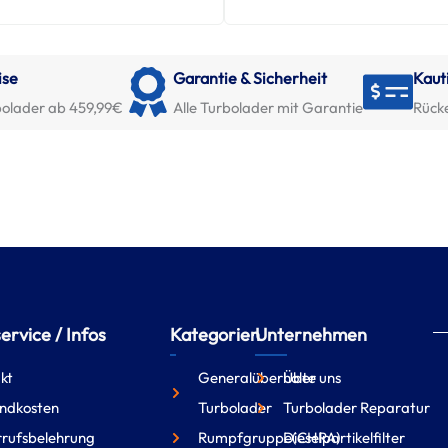
ise
Garantie & Sicherheit
Kaut
olader ab 459,99€
Alle Turbolader mit Garantie
Rück
rvice / Infos
Kategorien
Unternehmen
kt
Generalüberholte
Über uns
ndkosten
Turbolader
Turbolader Reparatur
rufsbelehrung
Rumpfgruppe(CHRA)
Dieselpartikelfilter