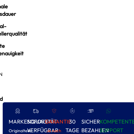
ale
sdauer
al-
llerqualität
te
enauigkeit
N
d
MARKENQUALITÄT
SOFORT
GARANTIE
30
SICHER
KOMPETENT
VERFÜGBAR
TAGE
BEZAHLEN
SUPPORT
Originalteile
Je nach