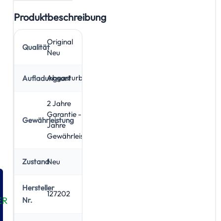
Produktbeschreibung
Original
Qualität
Neu
Abgasturbolader
Aufladungsart
2 Jahre
Garantie - 5
Gewährleistung
Jahre
Gewährleistung
Neu
Zustand
Hersteller
127202
ER
Nr.