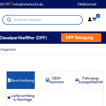
00 111
info@timetec24.de
FAQ
Kontakt
Products
0
search
DPF Reinigung
Dieselpartikelfilter (DPF)
ntagesatz
OEM-
Fahrzeug­
Beschreibung
Nummer
kompatibilität
Lieferumfang
& Montage