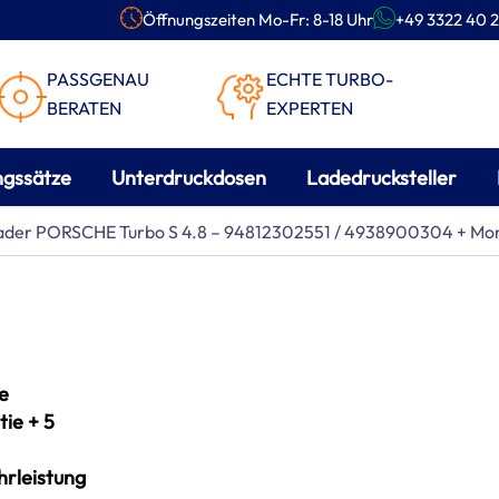
Öffnungszeiten Mo-Fr: 8-18 Uhr
+49 3322 40 2
PASSGENAU
ECHTE TURBO-
BERATEN
EXPERTEN
ngssätze
Unterdruckdosen
Ladedrucksteller
lader PORSCHE Turbo S 4.8 – 94812302551 / 4938900304 + Mo
e
ie + 5
rleistung