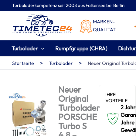
Zum
Turboladerkompetenz seit 2008 aus Falkensee bei Berlin
Inhalt
springen
MARKEN-
QUALITÄT
Turbolader
Rumpfgruppe (CHRA)
Dichtu
>
>
Startseite
Turbolader
Neuer Original Turbo
Neuer
IHRE
Original
VORTEILE
Turbolader
2 Jahr
PORSCHE
Garant
Jahre
Turbo S
Gewäh
4.8 –